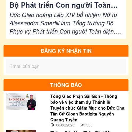
Bộ Phát triển Con người Toàn
diện
Đức Giáo hoàng Lêô XIV bổ nhiệm Nữ tu
Alessandra Smerilli làm Tổng trưởng Bộ
Phục vụ Phát triển Con người Toàn diện.
Đức Hồng y Fabio Baggio được bổ nhiệm
làm Đồng Tổng trưởng, trong khi Đức ông
ĐĂNG KÝ NHẬN TIN
Jozef Barlaš đảm nhiệm chức Tổng Thư
ký. Các quyết định bổ nhiệm sẽ có hiệu lực
từ ngày 01/9/2026.
THÔNG BÁO
Tổng Giáo Phận Sài Gòn - Thông
báo về việc tham dự Thánh lễ
Truyền chức Giám Mục cho Đức Cha
Tân Cử Gioan Baotixita Nguyễn
Quang Tuyến
08/08/2026
555