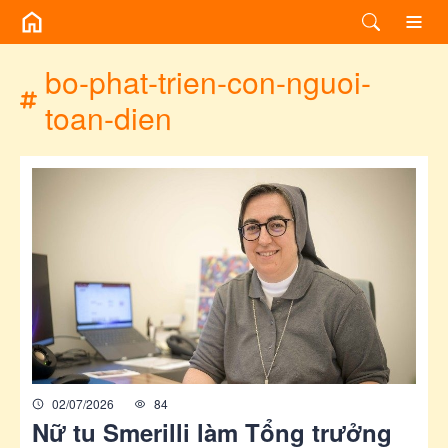
/chuyen-de/tag?id=bo-phat-trien-con-nguoi-toan-dien
bo-phat-trien-con-nguoi-
toan-dien
02/07/2026
84
Nữ tu Smerilli làm Tổng trưởng