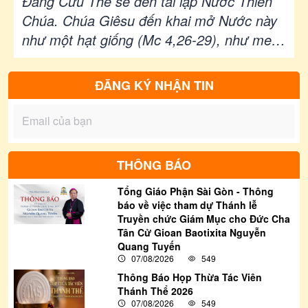
Đấng Cứu Thế sẽ đến tái lập Nước Thiên
Thánh
Chúa. Chúa Giêsu đến khai mở Nước này
như một hạt giống (Mc 4,26-29), như men
trong bột (Mt 13,33), chỉ được ban cho
đàn chiên bé nhỏ. Nước ấy phải được lớn
ĐĂNG KÝ NHẬN TIN
lên (Mt 13,3-9 18-23, nhưng sẽ trở thành
như cây to lớn mà mọi chim trời sẽ đến
làm tổ (Mt 13,31).
THÔNG BÁO
Tổng Giáo Phận Sài Gòn - Thông
báo về việc tham dự Thánh lễ
Truyền chức Giám Mục cho Đức Cha
Tân Cử Gioan Baotixita Nguyễn
Quang Tuyến
07/08/2026
549
Thông Báo Họp Thừa Tác Viên
Thánh Thể 2026
07/08/2026
549