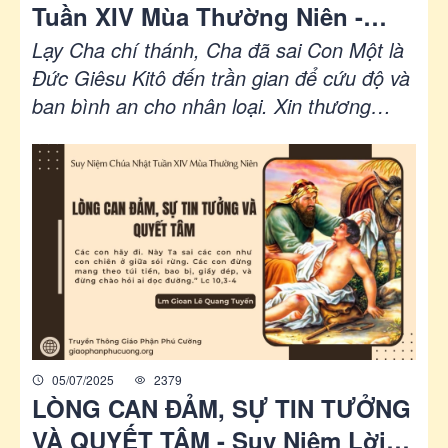
Tuần XIV Mùa Thường Niên -
Năm A | Giáo Phận Phú Cường
Lạy Cha chí thánh, Cha đã sai Con Một là
Đức Giêsu Kitô đến trần gian để cứu độ và
ban bình an cho nhân loại. Xin thương
chấp nhận lời cầu nguyện của Hội thánh và
giúp chúng con ngày càng nên giống Đức
Kitô hiền hậu và khiêm nhường, hầu trở
nên chứng nhân của Tin mừng tình thương
giữa cuộc đời. Chúng con cầu xin nhờ Đức
Kitô, Chúa chúng con.
05/07/2025
2379
LÒNG CAN ĐẢM, SỰ TIN TƯỞNG
VÀ QUYẾT TÂM - Suy Niệm Lời