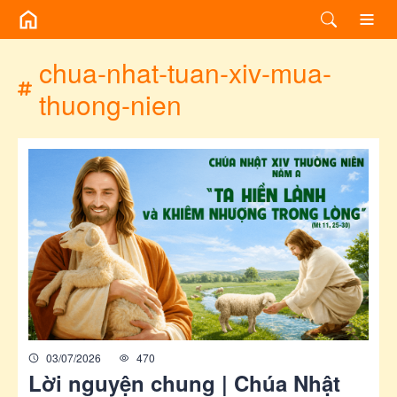
/chuyen-de/tag?id=chua-nhat-tuan-xiv-mua-thuong-nien
chua-nhat-tuan-xiv-mua-
thuong-nien
03/07/2026
470
Lời nguyện chung | Chúa Nhật