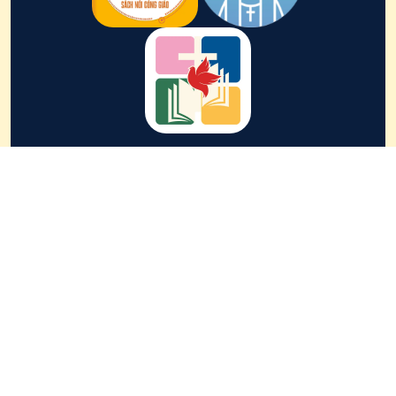
LIÊN KẾT
Giáo tỉnh Hà Nội
Giáo phận
Phát Diệm
Giáo phận
Thái Bình
Giáo phận
Bùi Chu
Giáo phận
Bắc Ninh
Tổng giáo phận
Hà Nội
Giáo phận
Lạng Sơn và Cao Bằng