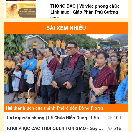
THÔNG BÁO | Về việc phong chức
Linh mục | Giáo Phận Phú Cường |
2026
07/08/2026
3970
BÀI XEM NHIỀU
THƯ THÔNG BÁO: Về việc tham gia
bầu cử Đại biểu Quốc hội khóa XVI
và Đại biểu Hội đồng nhân dân các
cấp nhiệm kỳ 2026-2031
07/08/2026
1292
Thông Báo | Thư Rao Phong Chức
Linh Mục Khoá 20 | Giáo Phận Phú
Cường
07/08/2026
2050
Thông Báo | Về việc Truyền Chức
Phó tế Khoá 21 | Giáo Phận Phú
Cường
07/08/2026
2669
Hai thánh tích của thánh Phêrô đến Đông Flores
Thông Báo | Thánh lễ Bế mạc Năm
Thánh 2025 tại Giáo phận Phú
191
Lời nguyện chung | Lễ Chúa Hiển Dung - Lễ kính | Giáo Phận Phú Cường
Cường
519
07/08/2026
1257
KHÔI PHỤC CÁC THÓI QUEN TÔN GIÁO - Suy Niệm Lời Chúa | Thứ Ba Sau Chúa Nhật Tuần XVIII Mùa Thường niên | Mt 15, 1-2. 10-14 | Lm Gioan Lê Quang Tuyến