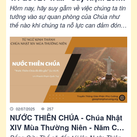
Chúa | Chúa Nhật Tuần XIV Mùa
Hôm nay, hãy suy gẫm về việc chúng ta tin
Thường Niên | Lc 1-12.17-20 | Lm
tưởng vào sự quan phòng của Chúa như
thế nào khi chúng ta nỗ lực can đảm đón
Gioan Lê Quang Tuyến
nhận ý muốn của Ngài. Cũng hãy suy gẫm
về việc chúng ta cam kết đi đến cùng,
quyết tâm hoàn thành nhiệm vụ mà Chúa
đã trao cho chúng ta như thế nào. Hãy
cam kết lại với những khía cạnh này của
cuộc sống đức tin, và sự quan phòng của
Chúa sẽ ở với chúng ta trên từng bước
đường đời...
02/07/2025
257
NƯỚC THIÊN CHÚA - Chúa Nhật
XIV Mùa Thường Niên - Năm C
(Lc 10,1-12.17-20) | Từ ngữ Kinh