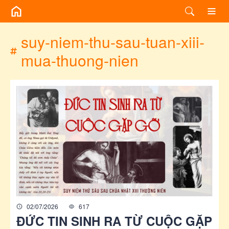
/chuyen-de/tag?id=suy-niem-thu-sau-tuan-xiii-mua-thuong-nien
suy-niem-thu-sau-tuan-xiii-
mua-thuong-nien
02/07/2026
617
ĐỨC TIN SINH RA TỪ CUỘC GẶP