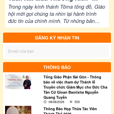
THÁNH TÔMA, tông đồ - Lễ kính
Trong ngày kính thánh Tôma tông đồ, Giáo
| Ga 20,24-29 | Phút Cầu Nguyện
hội mời gọi chúng ta nhìn lại hành trình
đức tin của chính mình. Từ những băn
khoăn và hoài nghi, thánh Tôma đã đi đến
lời tuyên xưng trọn vẹn: “Lạy Chúa của
ĐĂNG KÝ NHẬN TIN
con, lạy Thiên Chúa của con!” (Ga 20,28).
Vì thế, lời Chúa Giêsu dành cho ông cũng
là lời nhắn nhủ mỗi người chúng ta: “Đừng
cứng lòng nữa, nhưng hãy tin” (Ga 20,27).
THÔNG BÁO
Tổng Giáo Phận Sài Gòn - Thông
báo về việc tham dự Thánh lễ
Truyền chức Giám Mục cho Đức Cha
Tân Cử Gioan Baotixita Nguyễn
Quang Tuyến
08/08/2026
555
Thông Báo Họp Thừa Tác Viên
Thánh Thể 2026