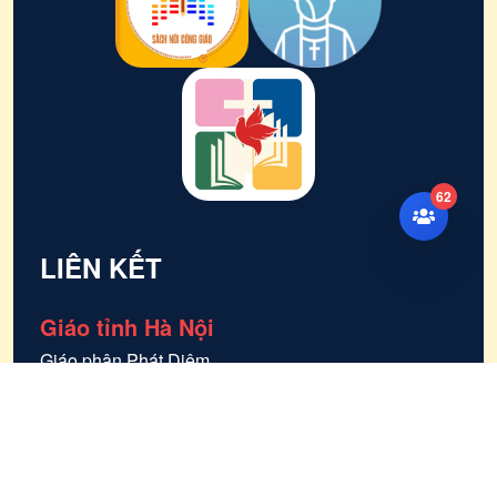
62
LIÊN KẾT
Giáo tỉnh Hà Nội
Giáo phận
Phát Diệm
Giáo phận
Thái Bình
Giáo phận
Bùi Chu
Giáo phận
Bắc Ninh
Tổng giáo phận
Hà Nội