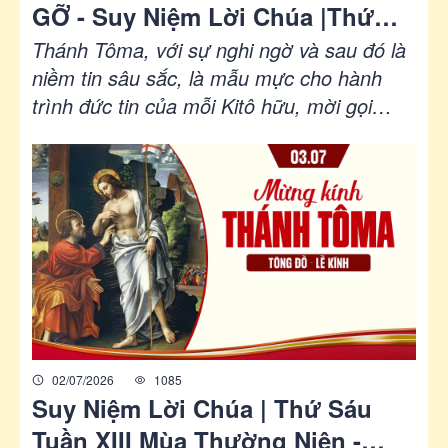
GỠ - Suy Niệm Lời Chúa |Thứ
Sáu Sau Chúa Nhật Tuần XIII Mùa
Thánh Tôma, với sự nghi ngờ và sau đó là
Thường Niên - LỄ THÁNH TÔMA
niềm tin sâu sắc, là mẫu mực cho hành
trình đức tin của mỗi Kitô hữu, mời gọi
TÔNG ÐỒ - Lễ Kính|Ga 20, 24-29|
chúng ta suy gẫm về mối tương quan giữa
Lm Gioan Lê Quang Tuyến
gặp gỡ Chúa và sự trưởng thành trong đức
tin.
02/07/2026
1085
Suy Niệm Lời Chúa | Thứ Sáu
Tuần XIII Mùa Thường Niên -