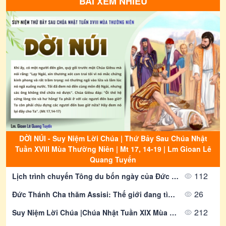
BÀI XEM NHIỀU
THƯ THÔNG BÁO: Về việc tham gia
bầu cử Đại biểu Quốc hội khóa XVI
và Đại biểu Hội đồng nhân dân các
cấp nhiệm kỳ 2026-2031
09/08/2026
1295
Thông Báo | Thư Rao Phong Chức
Linh Mục Khoá 20 | Giáo Phận Phú
Cường
09/08/2026
2061
Thông Báo | Về việc Truyền Chức
Phó tế Khoá 21 | Giáo Phận Phú
Cường
09/08/2026
2676
DỜI NÚI - Suy Niệm Lời Chúa | Thứ Bảy Sau Chúa Nhật
Thông Báo | Thánh lễ Bế mạc Năm
Tuần XVIII Mùa Thường Niên | Mt 17, 14-19 | Lm Gioan Lê
Thánh 2025 tại Giáo phận Phú
Quang Tuyến
Cường
09/08/2026
1257
112
Lịch trình chuyến Tông du bốn ngày của Đức Lêô XIV tại Pháp
Thông Báo | Thư Rao Phong Chức
26
Đức Thánh Cha thăm Assisi: Thế giới đang tìm kiếm những vị thánh giữa các con
Phó Tế Khoá 21 | Giáo Phận Phú
Cường
212
Suy Niệm Lời Chúa |Chúa Nhật Tuần XIX Mùa Thường Niên - Năm A| Mt 14,22-33 | Lm Alfonso Nguyễn Quang Hiển-Gp Phú Cường
09/08/2026
1852