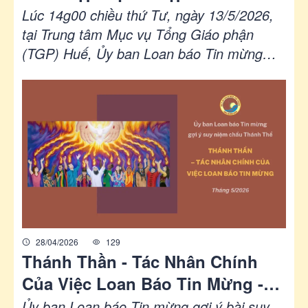
báo Tin Mừng năm 2026
Lúc 14g00 chiều thứ Tư, ngày 13/5/2026,
tại Trung tâm Mục vụ Tổng Giáo phận
(TGP) Huế, Ủy ban Loan báo Tin mừng
(LBTM) Giáo tỉnh Huế đã khai mạc chương
trình Họp mặt và Tập huấn LBTM cho các
Giáo phận miền Trung. Chủ đề của chương
trình năm nay được Ủy ban LBTM kì vọng
là “Cùng nhau xây dựng kế hoạch huấn
luyện môn đệ thừa sai cho thiếu nhi và
người trẻ tại Việt Nam hôm nay”.
28/04/2026
129
Thánh Thần - Tác Nhân Chính
Của Việc Loan Báo Tin Mừng -
Ủy Ban Loan Báo Tin Mừng Gợi
Ủy ban Loan báo Tin mừng gợi ý bài suy