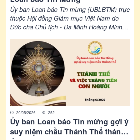
Ủy ban Loan báo Tin mừng (UBLBTM) trực
thuộc Hội đồng Giám mục Việt Nam do
Đức cha Chủ tịch - Đa Minh Hoàng Minh
Tiến tổ chức họp mặt Ban Loan báo Tin
mừng (LBTM) Giáo tỉnh Sài Gòn, diễn ra
trong ba ngày 20-22/5/2026, tại nhà Hành
hương Đức Mẹ Bãi Dâu - Vũng Tàu, với
chủ đề "Cùng nhau xây dựng kế hoạch đào
luyện môn đệ thừa sai cho Thiếu nhi -
người Trẻ tại Việt Nam hôm nay".
20/05/2026
252
Ủy ban Loan báo Tin mừng gợi ý
suy niệm chầu Thánh Thể tháng