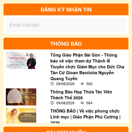
thí điểm, giáo điểm truyền giáo...
ĐĂNG KÝ NHẬN TIN
THÔNG BÁO
Tổng Giáo Phận Sài Gòn - Thông
báo về việc tham dự Thánh lễ
Truyền chức Giám Mục cho Đức Cha
Tân Cử Gioan Baotixita Nguyễn
Quang Tuyến
09/08/2026
562
Thông Báo Họp Thừa Tác Viên
Thánh Thể 2026
09/08/2026
564
THÔNG BÁO | Về việc phong chức
Linh mục | Giáo Phận Phú Cường |
2026
09/08/2026
4024