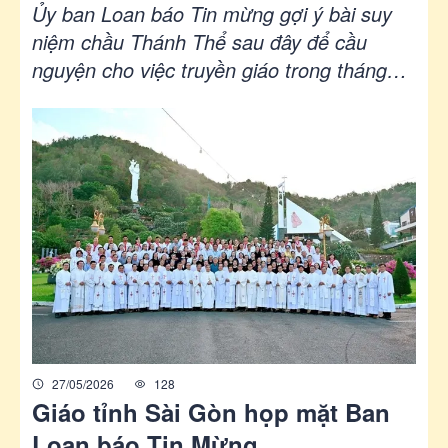
ý suy niệm chầu Thánh Thể
Ủy ban Loan báo Tin mừng gợi ý bài suy
tháng 7/2026
niệm chầu Thánh Thể sau đây để cầu
nguyện cho việc truyền giáo trong tháng
7/2026.
27/05/2026
128
Giáo tỉnh Sài Gòn họp mặt Ban
Loan báo Tin Mừng