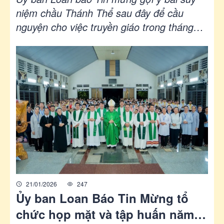
Ý Suy Niệm Chầu Thánh Thể
niệm chầu Thánh Thể sau đây để cầu
nguyện cho việc truyền giáo trong tháng
Tháng 5/2026
5/2026.
21/01/2026
247
Ủy ban Loan Báo Tin Mừng tổ
chức họp mặt và tập huấn năm