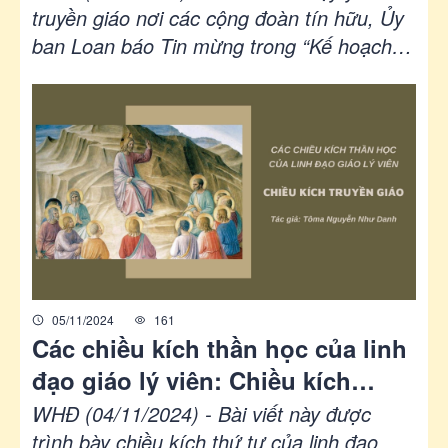
chúng ta cùng nhau thi hành sứ
truyền giáo nơi các cộng đoàn tín hữu, Ủy
ban Loan báo Tin mừng trong “Kế hoạch
vụ
thực hiện sống Năm thánh 2025 - Cùng
nhau Loan báo Tin mừng” đề nghị mỗi giáo
phận chọn một ngày theo chu kỳ
tuần/tháng/năm để chầu Thánh Thể cầu
nguyện cho việc truyền giáo. Ủy ban Loan
báo Tin mừng sẽ có bài gợi ý suy niệm
chầu Thánh Thể mỗi tháng. Sau đây là bài
gợi ý suy niệm tháng 05/2025.
05/11/2024
161
Các chiều kích thần học của linh
đạo giáo lý viên: Chiều kích
truyền giáo
WHĐ (04/11/2024) - Bài viết này được
trình bày chiều kích thứ tư của linh đạo