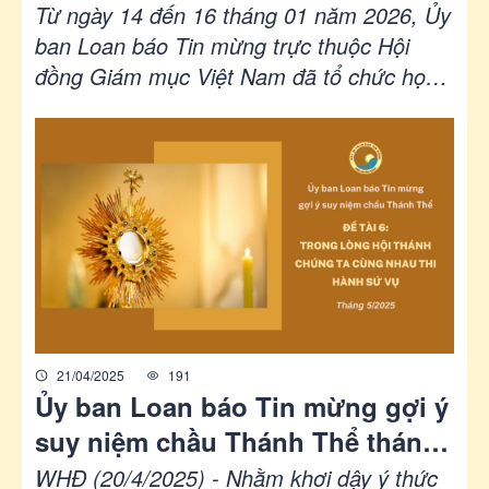
2026
Từ ngày 14 đến 16 tháng 01 năm 2026, Ủy
ban Loan báo Tin mừng trực thuộc Hội
đồng Giám mục Việt Nam đã tổ chức họp
mặt và tập huấn cho khoảng 130 tham dự
viên là quý linh mục và tu sĩ, thành viên
của Liên hiệp Giáo hoàng Truyền giáo –
Giáo sĩ và Tu sĩ.
21/04/2025
191
Ủy ban Loan báo Tin mừng gợi ý
suy niệm chầu Thánh Thể tháng
5/2025 - Trong lòng Hội thánh
WHĐ (20/4/2025) - Nhằm khơi dậy ý thức