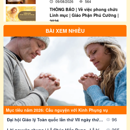
09/08/2026
564
THÔNG BÁO | Về việc phong chức
Linh mục | Giáo Phận Phú Cường |
2026
09/08/2026
4023
BÀI XEM NHIỀU
THƯ THÔNG BÁO: Về việc tham gia
bầu cử Đại biểu Quốc hội khóa XVI
và Đại biểu Hội đồng nhân dân các
cấp nhiệm kỳ 2026-2031
09/08/2026
1295
Thông Báo | Thư Rao Phong Chức
Linh Mục Khoá 20 | Giáo Phận Phú
Cường
09/08/2026
2061
Thông Báo | Về việc Truyền Chức
Phó tế Khoá 21 | Giáo Phận Phú
Cường
09/08/2026
2676
Mục tiêu năm 2026: Cầu nguyện với Kinh Phụng vụ
Thông Báo | Thánh lễ Bế mạc Năm
Thánh 2025 tại Giáo phận Phú
96
Đại hội Giáo lý Toàn quốc lần thứ VII ngày thứ III - Huấn giáo và Gia đình trong nền văn hoá kỹ thuật số
Cường
265
09/08/2026
1257
Lời nguyện chung | Lễ Chúa Hiển Dung - Lễ kính | Giáo Phận Phú Cường