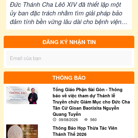
Piô sáng lập
Đức Thánh Cha Lêô XIV đã thiết lập một
ủy ban đặc trách nhằm tìm giải pháp bảo
đảm tính bền vững lâu dài cho bệnh viện
“Casa Sollievo della Sofferenza” tại San
Giovanni Rotondo, do Thánh Piô
ĐĂNG KÝ NHẬN TIN
Pietrelcina sáng lập. Cơ sở y tế này đang
đối diện với khoản nợ ước tính từ 250 đến
300 triệu euro, trong khi vẫn duy trì sứ
mạng phục vụ bệnh nhân theo tinh thần
THÔNG BÁO
Kitô giáo.
Tổng Giáo Phận Sài Gòn - Thông
báo về việc tham dự Thánh lễ
Truyền chức Giám Mục cho Đức Cha
Tân Cử Gioan Baotixita Nguyễn
Quang Tuyến
09/08/2026
560
Thông Báo Họp Thừa Tác Viên
Thánh Thể 2026