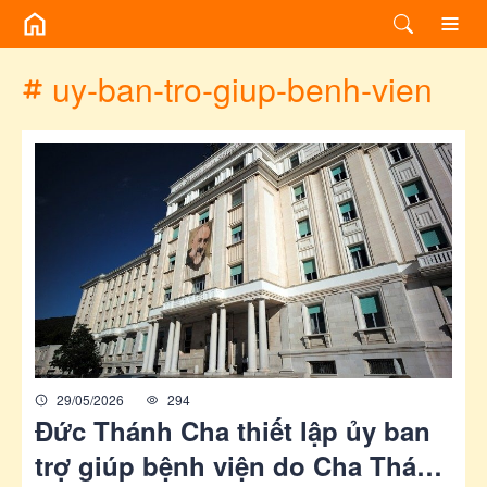
/chuyen-de/tag?id=uy-ban-tro-giup-benh-vien
uy-ban-tro-giup-benh-vien
29/05/2026
294
Đức Thánh Cha thiết lập ủy ban
trợ giúp bệnh viện do Cha Thánh