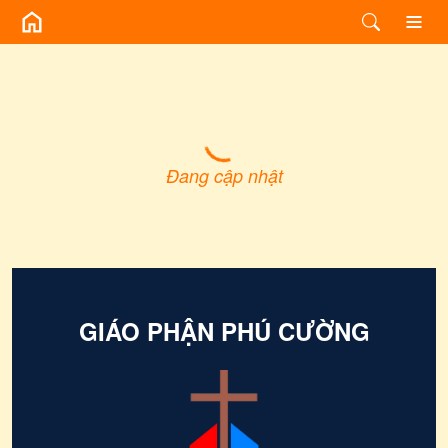
GIÁO PHẬN PHÚ CƯỜNG -
Đang cập nhật
GIÁO PHẬN PHÚ CƯỜNG