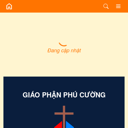
GIÁO PHẬN PHÚ CƯỜNG -
Đang cập nhật
GIÁO PHẬN PHÚ CƯỜNG