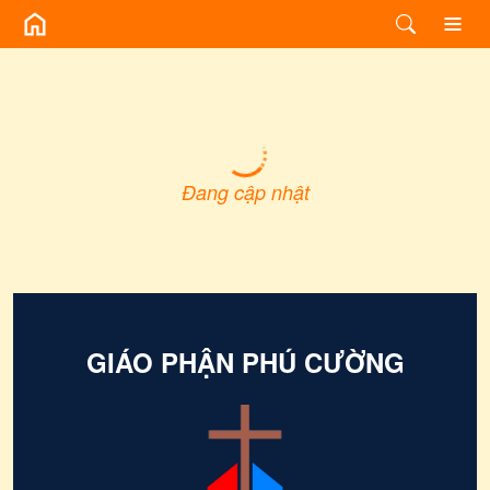
GIÁO PHẬN PHÚ CƯỜNG -
Đang cập nhật
GIÁO PHẬN PHÚ CƯỜNG