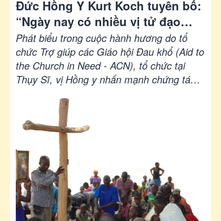
Đức Hồng Y Kurt Koch tuyên bố:
“Ngày nay có nhiều vị tử đạo
hơn cả trong những thế kỷ đầu
Phát biểu trong cuộc hành hương do tổ
của Giáo hội”
chức Trợ giúp các Giáo hội Đau khổ (Aid to
the Church in Need - ACN), tổ chức tại
Thụy Sĩ, vị Hồng y nhấn mạnh chứng tá
của các Kitô hữu tử đạo thuộc nhiều hệ
phái khác nhau.