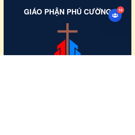
389
SỰ KẾT HỢP VINH QUANG VÀ MẦU NHIỆM - Suy Niệm Lời Chúa | Thứ Năm Sau Chúa Nhật Tuần XVIII Mùa Thường Niên - LỄ CHÚA HIỂN DUNG - Năm A - Lễ Kính | Mt 17, 1-9 | Lm Gioan Lê Quang Tuyến
GIÁO PHẬN PHÚ CƯỜNG
10
Truyền thông trong Đức Kitô
LIÊN HỆ
Ban Truyền Thông Giáo Phận
104 Lạc Long Quân, Phường Phú Cường, Tp. Thủ Dầu
Một, Tỉnh Bình Dương