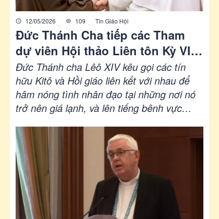
12/05/2026
109
Tin Giáo Hội
Đức Thánh Cha tiếp các Tham
dự viên Hội thảo Liên tôn Kỳ VIII
Công giáo Và Hồi giáo
Đức Thánh cha Lêô XIV kêu gọi các tín
hữu Kitô và Hồi giáo liên kết với nhau để
hâm nóng tình nhân đạo tại những nơi nó
trở nên giá lạnh, và lên tiếng bênh vực
những người đau khổ, biến sự thờ ơ thành
tình liên đới.