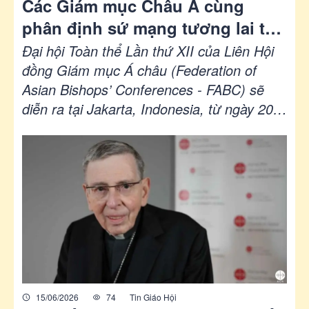
Các Giám mục Châu Á cùng
phân định sứ mạng tương lai tại
Đại hội toàn thể FABC lần thứ XII
Đại hội Toàn thể Lần thứ XII của Liên Hội
ở Jakarta
đồng Giám mục Á châu (Federation of
Asian Bishops’ Conferences - FABC) sẽ
diễn ra tại Jakarta, Indonesia, từ ngày 20
đến 26 tháng 7, quy tụ hơn 120 tham dự
viên, gồm các giám mục đến từ khắp châu
Á, đại diện các Hội đồng Giám mục, các vị
hữu trách của Tòa thánh, các Tổng Thư ký
các Văn phòng trực thuộc FABC, các nhà
thần học và các chuyên gia mục vụ, nhằm
cùng nhau phân định sứ mạng tương lai
của Giáo hội tại châu Á.
15/06/2026
74
Tin Giáo Hội