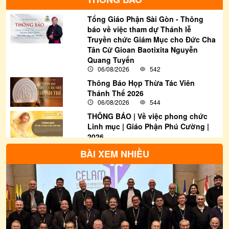
Tổng Giáo Phận Sài Gòn - Thông
báo về việc tham dự Thánh lễ
Truyền chức Giám Mục cho Đức Cha
Tân Cử Gioan Baotixita Nguyễn
Quang Tuyến
06/08/2026
542
Thông Báo Họp Thừa Tác Viên
Thánh Thể 2026
06/08/2026
544
THÔNG BÁO | Về việc phong chức
Linh mục | Giáo Phận Phú Cường |
2026
06/08/2026
3957
BÀI XEM NHIỀU
THƯ THÔNG BÁO: Về việc tham gia
bầu cử Đại biểu Quốc hội khóa XVI
và Đại biểu Hội đồng nhân dân các
cấp nhiệm kỳ 2026-2031
06/08/2026
1291
Thông Báo | Thư Rao Phong Chức
Linh Mục Khoá 20 | Giáo Phận Phú