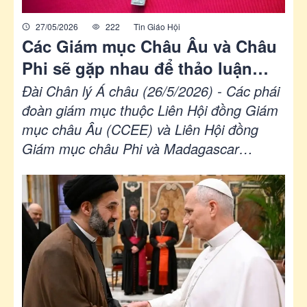
27/05/2026
222
Tin Giáo Hội
Các Giám mục Châu Âu và Châu
Phi sẽ gặp nhau để thảo luận
việc triển khai Thượng Hội đồng
Đài Chân lý Á châu (26/5/2026) - Các phái
về tính hiệp hành
đoàn giám mục thuộc Liên Hội đồng Giám
mục châu Âu (CCEE) và Liên Hội đồng
Giám mục châu Phi và Madagascar
(SECAM) đang gặp nhau tại Luxembourg,
từ ngày 25 đến ngày 28 tháng Năm này để
trao đổi về chủ đề: “Loan báo Tin mừng và
tính hiệp hành: Những con đường của các
châu lục”.