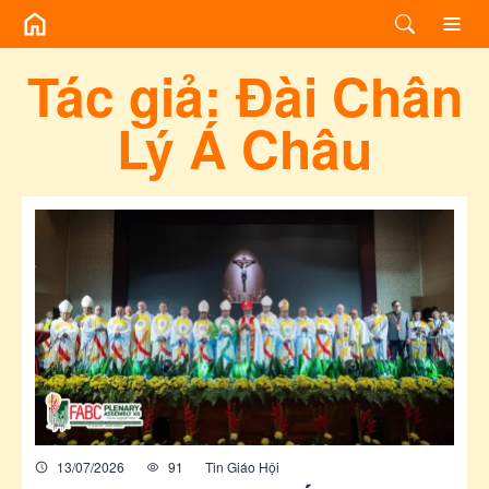
/bai-viet-cung-tac-gia/1f3c83db-4a5f-49f2-98e2-0197622e632f?page=
Tác giả:
Đài Chân
Lý Á Châu
13/07/2026
91
Tin Giáo Hội