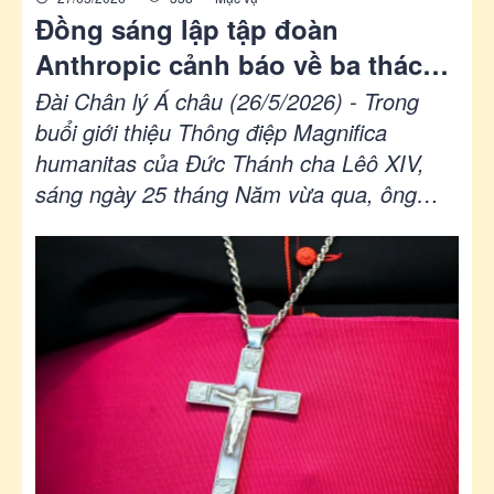
Đồng sáng lập tập đoàn
Anthropic cảnh báo về ba thách
thức đạo đức của trí tuệ nhân
Đài Chân lý Á châu (26/5/2026) - Trong
tạo (AI)
buổi giới thiệu Thông điệp Magnifica
humanitas của Đức Thánh cha Lêô XIV,
sáng ngày 25 tháng Năm vừa qua, ông
Christopher Olah, đồng sáng lập công ty
Anthropic, đã cảnh báo về ba thách thức
đạo đức lớn do sự phát triển của trí tuệ
nhân tạo (AI) đặt ra, đồng thời kêu gọi một
sự phân định sâu sắc về tương lai của
công nghệ này. Đồng thời ông cũng tuyên
bố sẵn sàng đón nhận những góp ý của
Giáo hội Công giáo trong lãnh vực này.