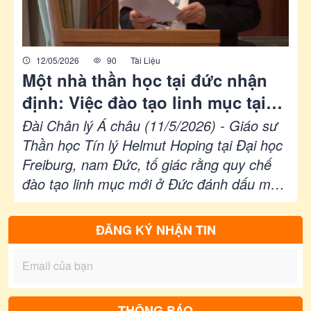
12/05/2026
90
Tài Liệu
Một nhà thần học tại đức nhận
định: Việc đào tạo linh mục tại
nước này đang làm rỗng ý nghĩa
Đài Chân lý Á châu (11/5/2026) - Giáo sư
chức linh mục
Thần học Tín lý Helmut Hoping tại Đại học
Freiburg, nam Đức, tố giác rằng quy chế
đào tạo linh mục mới ở Đức đánh dấu một
sự chuyển dịch căn bản trong hình ảnh linh
mục Công giáo.
ĐĂNG KÝ NHẬN TIN
THÔNG BÁO