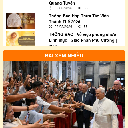
Quang Tuyến
08/08/2026
550
Thông Báo Họp Thừa Tác Viên
Thánh Thể 2026
08/08/2026
551
THÔNG BÁO | Về việc phong chức
Linh mục | Giáo Phận Phú Cường |
2026
08/08/2026
3984
BÀI XEM NHIỀU
THƯ THÔNG BÁO: Về việc tham gia
bầu cử Đại biểu Quốc hội khóa XVI
và Đại biểu Hội đồng nhân dân các
cấp nhiệm kỳ 2026-2031
08/08/2026
1292
Thông Báo | Thư Rao Phong Chức
Linh Mục Khoá 20 | Giáo Phận Phú
Cường
08/08/2026
2052
Thông Báo | Về việc Truyền Chức
Phó tế Khoá 21 | Giáo Phận Phú
Cường