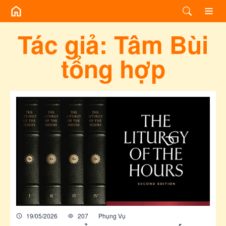
/bai-viet-cung-tac-gia/3ebc48e0-8be6-4594-9236-d28208e9a40d?pag
Tác giả:
Tâm Bùi
tổng hợp
19/05/2026
207
Phụng Vụ