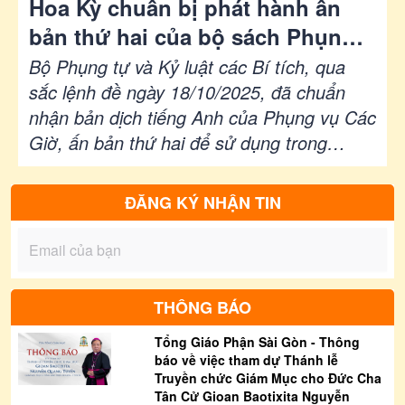
Hoa Kỳ chuẩn bị phát hành ấn
bản thứ hai của bộ sách Phụng
vụ Các Giờ
Bộ Phụng tự và Kỷ luật các Bí tích, qua
sắc lệnh đề ngày 18/10/2025, đã chuẩn
nhận bản dịch tiếng Anh của Phụng vụ Các
Giờ, ấn bản thứ hai để sử dụng trong
phụng vụ tại Hoa Kỳ. Sau khi nhận bản văn
cuối cùng từ Tòa thánh vào cuối tháng
ĐĂNG KÝ NHẬN TIN
11/2025, Hội đồng Giám mục Hoa Kỳ bắt
đầu giai đoạn xuất bản và triển khai bộ
sách kinh nguyện hằng ngày của Giáo hội.
THÔNG BÁO
Tổng Giáo Phận Sài Gòn - Thông
báo về việc tham dự Thánh lễ
Truyền chức Giám Mục cho Đức Cha
Tân Cử Gioan Baotixita Nguyễn