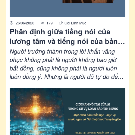
26/06/2026
179
Ơn Gọi Linh Mục
Phân định giữa tiếng nói của
lương tâm và tiếng nói của bản
ngã
Người trưởng thành trong lời khấn vâng
phục không phải là người không bao giờ
bất đồng, cũng không phải là người luôn
luôn đồng ý. Nhưng là người đủ tự do để
nói điều mình phải nói và đủ khiêm tốn để
buông điều mình phải buông.