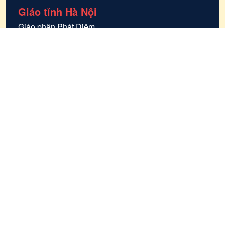
Giáo tỉnh Hà Nội
Giáo phận
Phát Diệm
Giáo phận
Thái Bình
Giáo phận
Bùi Chu
Giáo phận
Bắc Ninh
Tổng giáo phận
Hà Nội
Giáo phận
Lạng Sơn và Cao Bằng
Giáo phận
Thanh Hóa
Giáo phận
Hà Tĩnh
Giáo phận
Vinh
Giáo phận
Hưng Hóa
Giáo phận
Hải Phòng
Giáo tỉnh Sài Gòn
Giáo phận
Cần Thơ
Giáo phận
Xuân Lộc
Copyright © 2025 Giáo Phận Phú Cường. All rights