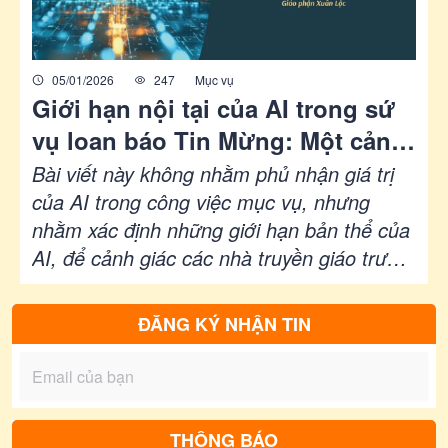
05/01/2026
247
Mục vụ
Giới hạn nội tại của AI trong sứ
vụ loan báo Tin Mừng: Một cảnh
báo thần học - mục vụ trước
Bài viết này không nhằm phủ nhận giá trị
nguy cơ “kỹ thuật hóa” truyền
của AI trong công việc mục vụ, nhưng
nhằm xác định những giới hạn bản thể của
giáo
AI, để cảnh giác các nhà truyền giáo trước
cám dỗ thay thế kinh nghiệm thiêng liêng
bằng công cụ kỹ thuật, và đồng nhất hiệu
ĐĂNG KÝ NHẬN TIN
quả mục vụ với hiệu suất công nghệ.
THÔNG BÁO