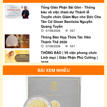
Tổng Giáo Phận Sài Gòn - Thông
báo về việc tham dự Thánh lễ
Truyền chức Giám Mục cho Đức Cha
Tân Cử Gioan Baotixita Nguyễn
Quang Tuyến
07/08/2026
547
Thông Báo Họp Thừa Tác Viên
Thánh Thể 2026
07/08/2026
547
THÔNG BÁO | Về việc phong chức
Linh mục | Giáo Phận Phú Cường |
2026
07/08/2026
3966
BÀI XEM NHIỀU
THƯ THÔNG BÁO: Về việc tham gia
bầu cử Đại biểu Quốc hội khóa XVI
và Đại biểu Hội đồng nhân dân các
cấp nhiệm kỳ 2026-2031
07/08/2026
1292
Thông Báo | Thư Rao Phong Chức
Linh Mục Khoá 20 | Giáo Phận Phú