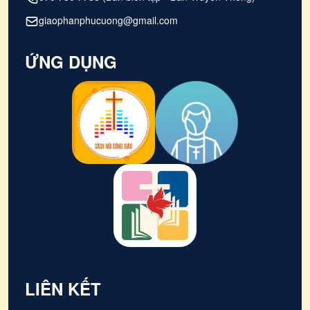
giaophanphucuong@gmail.com
ỨNG DỤNG
LIÊN KẾT