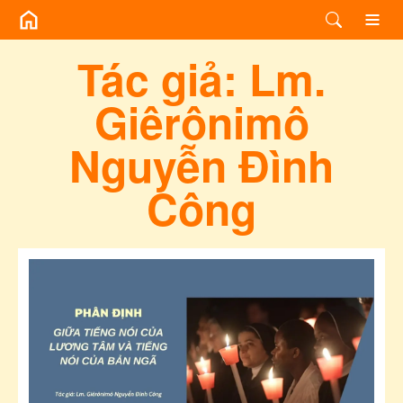
/bai-viet-cung-tac-gia/92f8ce08-3a09-46b1-b01d-4654de7550c3?pag
Tác giả:
Lm.
Giêrônimô
Nguyễn Đình
Công