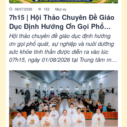
08/07/2026
152
Mục vụ
7h15 | Hội Thảo Chuyên Đề Giáo
Dục Định Hướng Ơn Gọi Phổ
Quát, Sự Nghiệp Và Nuôi Dưỡng
Hội thảo chuyên đề giáo dục định hướng
Sức Khỏe Tinh Thần | 01.8.2026
ơn gọi phổ quát, sự nghiệp và nuôi dưỡng
sức khỏe tinh thần được diễn ra vào lúc
07h15, ngày 01/08/2026 tại Trung tâm mục
vụ - Giáo Phận Phú Cường.