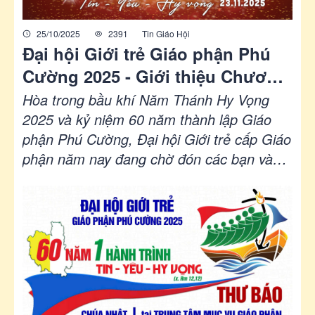
25/10/2025
2391
Tin Giáo Hội
Đại hội Giới trẻ Giáo phận Phú
Cường 2025 - Giới thiệu Chương
trình hoan ca - Mừng “60 năm -
Hòa trong bầu khí Năm Thánh Hy Vọng
Một hành trình Tin – Yêu – Hy
2025 và kỷ niệm 60 năm thành lập Giáo
phận Phú Cường, Đại hội Giới trẻ cấp Giáo
Vọng”
phận năm nay đang chờ đón các bạn vào
Chúa Nhật, ngày 23/11/2025. Đại hội hứa
hẹn sẽ là điểm hẹn thiêng liêng – sôi động
– và đầy cảm xúc dành cho người trẻ để
chúng ta cùng nhau cầu nguyện, học hỏi
và thắp lên lửa đức tin cho người trẻ hôm
nay.