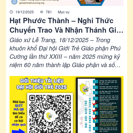
19/12/2025
781
Mục vụ
Hạt Phước Thành – Nghi Thức
Chuyển Trao Và Nhận Thánh Giá
Giới Trẻ
Giáo xứ Lễ Trang, 18/12/2025 – Trong
khuôn khổ Đại hội Giới Trẻ Giáo phận Phú
Cường lần thứ XXIII – năm 2025 mừng kỷ
niệm 60 năm thành lập Giáo phận và sống
Năm Thánh Hy Vọng, Thánh Giá Giới Trẻ
được chọn làm dấu chỉ trung tâm của Đại
hội và được luân lưu qua các giáo xứ, giáo
hạt để đồng hành cùng người trẻ trong
suốt năm mục vụ...