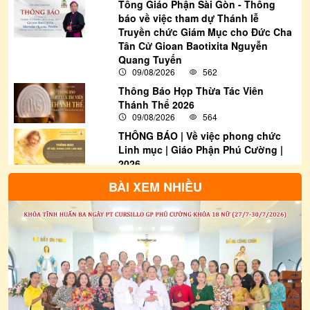
thiêng liêng hướng về Mẹ Maria – Người
Tổng Giáo Phận Sài Gòn - Thông
báo về việc tham dự Thánh lễ
Nữ của Niềm Hy Vọng, mà còn là cơ hội để
Truyền chức Giám Mục cho Đức Cha
giới trẻ sống tinh thần hiệp thông, thắp
Tân Cử Gioan Baotixita Nguyễn
Quang Tuyến
sáng đức tin và lan tỏa ngọn lửa hy vọng
09/08/2026
562
nơi môi trường gia đình, giáo xứ và cộng
Thông Báo Họp Thừa Tác Viên
đoàn.
Thánh Thể 2026
09/08/2026
564
THÔNG BÁO | Về việc phong chức
Linh mục | Giáo Phận Phú Cường |
2026
09/08/2026
4025
BÀI XEM NHIỀU
THƯ THÔNG BÁO: Về việc tham gia
bầu cử Đại biểu Quốc hội khóa XVI
và Đại biểu Hội đồng nhân dân các
cấp nhiệm kỳ 2026-2031
09/08/2026
1295
Thông Báo | Thư Rao Phong Chức
Linh Mục Khoá 20 | Giáo Phận Phú
Cường
09/08/2026
2061