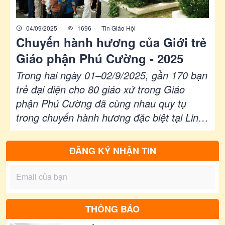
thiêng liêng, nhân bản, tri thức và hồn tông
đồ xã hội...
04/09/2025
1696
Tin Giáo Hội
Chuyến hành hương của Giới trẻ
Giáo phận Phú Cường - 2025
Trong hai ngày 01–02/9/2025, gần 170 bạn
trẻ đại diện cho 80 giáo xứ trong Giáo
phận Phú Cường đã cùng nhau quy tụ
trong chuyến hành hương đặc biệt tại Linh
đài Đức Mẹ Tàpao và Giáo xứ Rạng. Với
chủ đề “Giới trẻ Hành hương & Sống Niềm
ĐĂNG KÝ NHẬN TIN
Hy Vọng”, chương trình do Cha Máccô
Phạm Văn Hải – Đặc trách Giới trẻ Giáo
phận – chủ sự, cùng sự đồng hành của
quý cha và quý sơ trong Ban Mục vụ Giới
THÔNG BÁO
trẻ Giáo phận. Đây không chỉ là hành trình