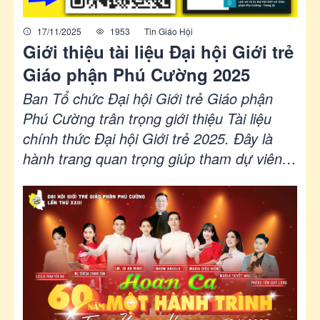
17/11/2025
1953
Tin Giáo Hội
Giới thiệu tài liệu Đại hội Giới trẻ
Giáo phận Phú Cường 2025
Ban Tổ chức Đại hội Giới trẻ Giáo phận
Phú Cường trân trọng giới thiệu Tài liệu
chính thức Đại hội Giới trẻ 2025. Đây là
hành trang quan trọng giúp tham dự viên
chuẩn bị cho ngày hội ngộ với chủ đề “60
năm – Một hành trình Tin – Yêu – Hy
Vọng”, bao gồm sứ điệp, tâm tình mục tử,
ý nghĩa logo và ba workshop cốt lõi dành
cho người trẻ.