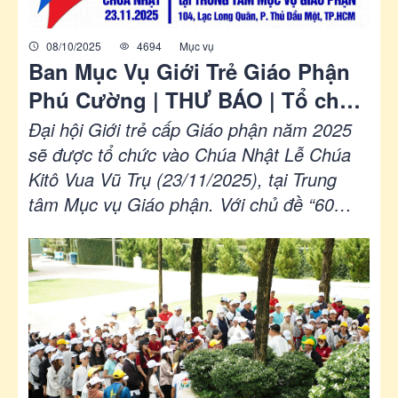
08/10/2025
4694
Mục vụ
Ban Mục Vụ Giới Trẻ Giáo Phận
Phú Cường | THƯ BÁO | Tổ chức
Đại hội Giới trẻ cấp Giáo Phận
Đại hội Giới trẻ cấp Giáo phận năm 2025
năm 2025
sẽ được tổ chức vào Chúa Nhật Lễ Chúa
Kitô Vua Vũ Trụ (23/11/2025), tại Trung
tâm Mục vụ Giáo phận. Với chủ đề “60
NĂM MỘT HÀNH TRÌNH TIN – YÊU – HY
VỌNG” (x. Rm 12,12). Vì thế, chúng con
tha thiết kính mời Quý Cha và Quý Bề trên
các Hội dòng cùng hiệp thông cầu nguyện,
cộng tác và khích lệ các bạn trẻ tham gia,
để ngày hội năm nay giúp người trẻ đón
nhận được những giá trị thiết thực về