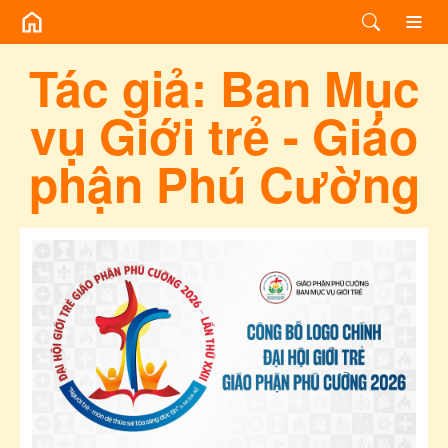
/bai-viet-cung-tac-gia/d0e21ff9-d5e6-401f-ba9b-20e1568668b6?page
Tác giả:
Ban Mục
vụ Giới trẻ - Giáo
phận Phú Cường