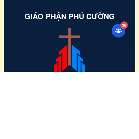
52
Vườn Vatican, một nơi của lòng sùng kính dành cho Đức Mẹ
GIÁO PHẬN PHÚ CƯỜNG
36
Truyền thông trong Đức Kitô
LIÊN HỆ
Ban Truyền Thông Giáo Phận
104 Lạc Long Quân, Phường Phú Cường, Tp. Thủ Dầu
Một, Tỉnh Bình Dương