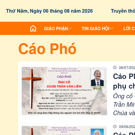
/chuyen-de/cao-pho
Thứ Năm, Ngày 06 tháng 08 năm 2026
Truyền thô
GIÁO PHẬN
TIN GIÁO HỘI
LỜI 
Cáo Phó
06/07/20
Cáo P
phụ ch
Giáo 
Ông cố 
Trần Mi
Chúa và
thọ: 74
09/06/20
năm 202