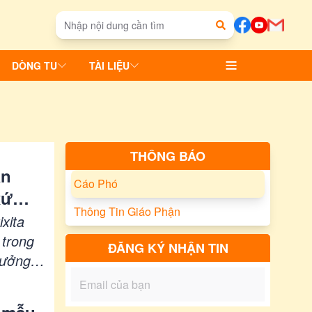
DÒNG TU
TÀI LIỆU
THÔNG BÁO
ân
Cáo Phó
xứ
Thông Tin Giáo Phận
xita
 trong
ĐĂNG KÝ NHẬN TIN
hưởng
háng 7
ường,