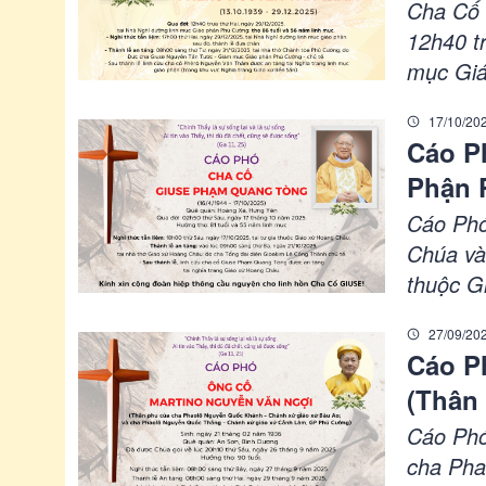
Cha Cố 
12h40 t
mục Giá
thánh l
17/10/20
thờ Chá
Cáo P
Giám mụ
Phận 
Cáo Phó
Chúa và
thuộc G
và 55 n
27/09/20
ngày 21
Cáo P
đại diệ
(Thân
Chánh
Cáo Ph
Quốc 
cha Pha