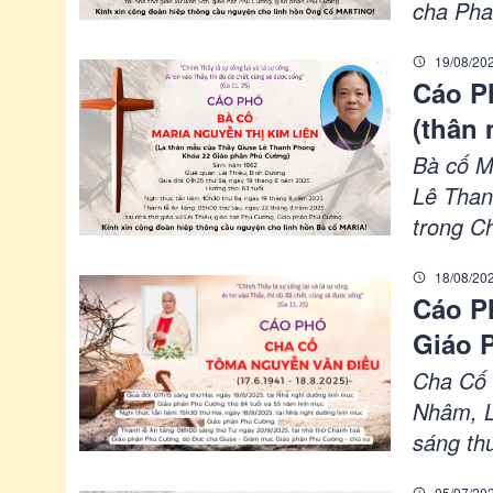
cha Pha
Phú C
GP Phú 
19/08/20
ngày 26
Cáo P
08h00 s
(thân
xứ Bình
22 Gi
Bà cố 
Lê Than
trong C
63 tuổi
18/08/20
2025, tạ
Cáo P
phận P
Giáo 
Cha Cố 
Nhâm, L
sáng th
phận Ph
05/07/20