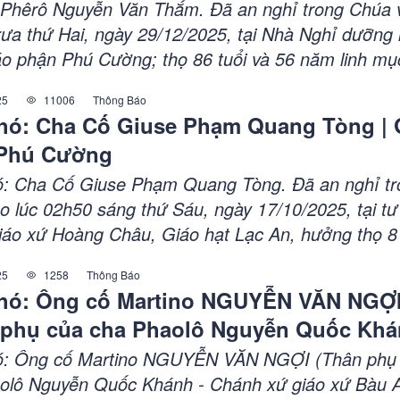
Phêrô Nguyễn Văn Thắm. Đã an nghỉ trong Chúa v
rưa thứ Hai, ngày 29/12/2025, tại Nhà Nghỉ dưỡng 
o phận Phú Cường; thọ 86 tuổi và 56 năm linh mụ
ễ an táng: 08h00 sáng thứ Tư, ngày 31/12/2025, tại
25
11006
Thông Báo
nh tòa Phú Cường; do Đức cha Giuse Nguyễn Tấn
hó: Cha Cố Giuse Phạm Quang Tòng | 
c Giáo phận Phú Cường - chủ tế.
Phú Cường
: Cha Cố Giuse Phạm Quang Tòng. Đã an nghỉ tr
o lúc 02h50 sáng thứ Sáu, ngày 17/10/2025, tại tư
iáo xứ Hoàng Châu, Giáo hạt Lạc An, hưởng thọ 81
ăm linh mục, thánh lễ an táng: vào lúc 09h00 sáng 
25
1258
Thông Báo
/10/2025, tại nhà thờ Giáo xứ Hoàng Châu; do ch
hó: Ông cố Martino NGUYỄN VĂN NGỢ
n Gioakim Lê Công Thành chủ tế.
 phụ của cha Phaolô Nguyễn Quốc Khá
 xứ giáo xứ Bàu Ao và cha Phaolô Ng
ó: Ông cố Martino NGUYỄN VĂN NGỢI (Thân phụ
Thắng - Chánh xứ giáo xứ Cảnh Lâm, 
olô Nguyễn Quốc Khánh - Chánh xứ giáo xứ Bàu A