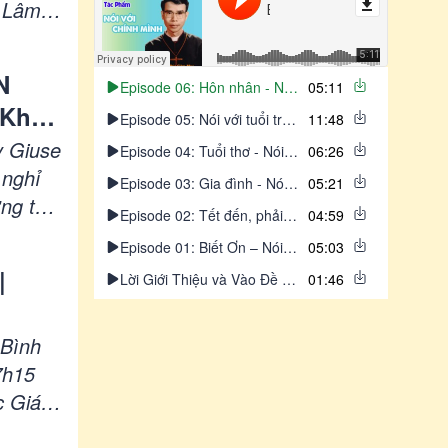
 Lâm,
ứ Sáu,
n táng:
N
Episode 06: Hôn nhân - Nói Với Chính Mình
05:11
ờ giáo
 Khóa
Episode 05: Nói với tuổi trẻ về tình yêu - Nói Với Chính Mình
11:48
 Giuse
Episode 04: Tuổi thơ - Nói Với Chính Mình
06:26
 nghỉ
Episode 03: Gia đình - Nói Với Chính Mình
05:21
ng thọ:
Episode 02: Tết đến, phải nghĩ đến người khác - Nói Với Chính Mình
04:59
8 năm
Episode 01: Biết Ơn – Nói Với Chính Mình
05:03
Giáo
|
Lời Giới Thiệu và Vào Đề – Nói Với Chính Mình
01:46
 Bình
7h15
c Giáo