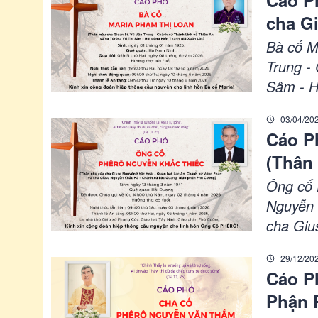
Cáo P
Giáo ph
cha G
Linh v
Bà cố M
dòng 
Trung -
Sâm - H
Chúa và
03/04/20
thọ: 101
Cáo P
năm 202
(Thân
Giáo ph
Quản 
Ông cố
Giuse
Nguyễn 
cha Giu
Giáo 
Phú Cườ
29/12/20
ngày 02
Cáo P
09h00 t
Phận 
Phong C