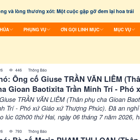
ng và lòng thương xót: Một cuộc gặp gỡ đem lại hoa trái
CHÚA
PHỤNG VỤ
ƠN GỌI LINH MỤC
MỤC VỤ
26
446
Thông Báo
hó: Ông cố Giuse TRẦN VĂN LIÊM (Th
a Gioan Baotixita Trần Minh Trí - Phó 
xứ Thượng Phúc)
Giuse TRẦN VĂN LIÊM (Thân phụ cha Gioan Baoti
nh Trí - Phó xứ Giáo xứ Thượng Phúc). Đã an nghỉ
o lúc 02h00 thứ Hai, ngày 06 tháng 7 năm 2026, 
 tuổi, Thánh lễ An táng: 08h00 thứ Năm, ngày 09 t
26
793
Thông Báo
6, tại nhà thờ Giáo xứ Lái Thiêu, Giáo hạt Phú C