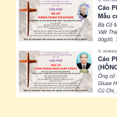
Cáo P
Mẫu củ
Cườn
Bà Cố 
Viết Th
00g30, 
Thánh L
25/06/20
Lạc An,
Cáo P
(HỒNG
- Chán
Ông cố
giáo 
Giuse H
Củ Chi,
thứ Tư, 
thánh l
nhà thờ