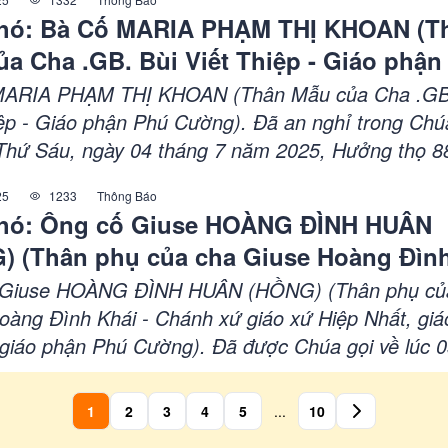
hó: Bà Cố MARIA PHẠM THỊ KHOAN (T
a Cha .GB. Bùi Viết Thiệp - Giáo phận
g)
MARIA PHẠM THỊ KHOAN (Thân Mẫu của Cha .GB
iệp - Giáo phận Phú Cường). Đã an nghỉ trong Chú
Thứ Sáu, ngày 04 tháng 7 năm 2025, Hưởng thọ 88
ễ An Táng tại Nhà Thờ Giáo xứ Thượng Phúc, Giá
25
1233
Thông Báo
 GP. Phú Cường.
hó: Ông cố Giuse HOÀNG ĐÌNH HUÂN
) (Thân phụ của cha Giuse Hoàng Đìn
h xứ giáo xứ Hiệp Nhất, giáo hạt Củ Ch
 Giuse HOÀNG ĐÌNH HUÂN (HỒNG) (Thân phụ củ
phận Phú Cường)
oàng Đình Khái - Chánh xứ giáo xứ Hiệp Nhất, giá
 giáo phận Phú Cường). Đã được Chúa gọi về lúc 
ngày 25 tháng 6 năm 2025, tại tư gia, Hưởng thọ: 7
ễ An táng: 07h00 thứ Bảy, ngày 28 tháng 6 năm 202
1
2
3
4
5
...
10
 giáo xứ Cảnh Lâm, giáo hạt Lạc An, giáo phận Ph