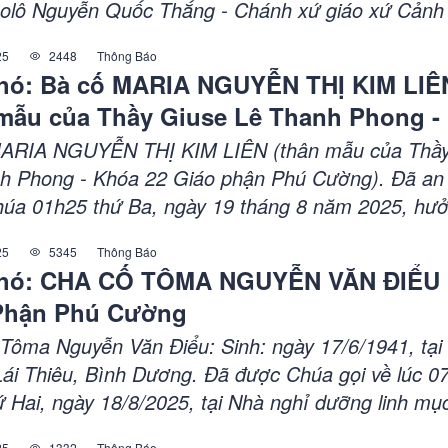
olô Nguyễn Quốc Thắng - Chánh xứ giáo xứ Cảnh
ường)
Cường). Đã an nghỉ trong Chúa vào lúc 20h10 th
25
2448
Thông Báo
 tháng 9 năm 2025, hưởng thọ: 90 tuổi, Thánh lễ A
hó: Bà cố MARIA NGUYỄN THỊ KIM LIÊ
áng thứ Hai, ngày 29 tháng 9 năm 2025, tại nhà th
 mẫu của Thầy Giuse Lê Thanh Phong -
 Sơn, giáo hạt Phú Cường, giáo phận Phú Cường.
áo phận Phú Cường)
MARIA NGUYỄN THỊ KIM LIÊN (thân mẫu của Thầy
h Phong - Khóa 22 Giáo phận Phú Cường). Đã an
húa 01h25 thứ Ba, ngày 19 tháng 8 năm 2025, hưở
, thánh lễ An táng: 05h00 thứ Sáu, ngày 22 tháng 
25
5345
Thông Báo
i nhà thờ giáo xứ Lái Thiêu, giáo hạt Phú Cường, 
hó: CHA CỐ TÔMA NGUYỄN VĂN ĐIỂU 
hú Cường.
Phận Phú Cường
Tôma Nguyễn Văn Điểu: Sinh: ngày 17/6/1941, tại
ái Thiêu, Bình Dương. Đã được Chúa gọi về lúc 0
ứ Hai, ngày 18/8/2025, tại Nhà nghỉ dưỡng linh mụ
ú Cường; thọ 84 tuổi và 55 năm linh mục.
25
1332
Thông Báo