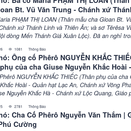
hó: Bà cố Maria PHẠM THỊ LOAN (Thân
ận Phú Cường.
ioan Bt. Vũ Văn Trung - Chánh xứ Thán
à Thiên Ân; và sơ Têrêsa Vũ Thị Sâm - 
aria PHẠM THỊ LOAN (Thân mẫu cha Gioan Bt. V
Mến Thánh Giá Xuân Lộc)
 Chánh xứ Thánh Linh và Thiên Ân; và sơ Têrêsa V
ội dòng Mến Thánh Giá Xuân Lộc). Đã an nghỉ tr
o lúc 05h15 thứ Hai, ngày 08 tháng 6 năm 2026, 
26
1081
Thông Báo
 tuổi, Thánh lễ An táng: 09h30 thứ Tư, ngày 10 th
hó: Ông cố Phêrô NGUYỄN KHẮC THIẾ
6, tại nhà thờ Giáo xứ Xuân Phú, Giáo hạt Túc Tr
 phụ của cha Giuse Nguyễn Khắc Hoài 
ận Xuân Lộc.
hạt Lạc An, Chánh xứ Võng Phan; và c
 Phêrô NGUYỄN KHẮC THIẾC (Thân phụ của cha 
 Nguyễn Khắc Hà - Chánh xứ Lộc Quan
Khắc Hoài - Quản hạt Lạc An, Chánh xứ Võng Pha
se Nguyễn Khắc Hà - Chánh xứ Lộc Quang, Giáo 
phận Phú Cường)
ng). Đã an nghỉ trong Chúa vào lúc 14h00 thứ N
25
2781
Thông Báo
 tháng 4 năm 2026, hưởng thọ: 85 tuổi, Thánh lễ A
hó: Cha Cố Phêrô Nguyễn Văn Thắm | 
hứ Hai, ngày 06 tháng 4 năm 2026, tại nhà thờ Gi
Phú Cường
ốc, Giáo hạt Tây Ninh, Giáo phận Phú Cường.