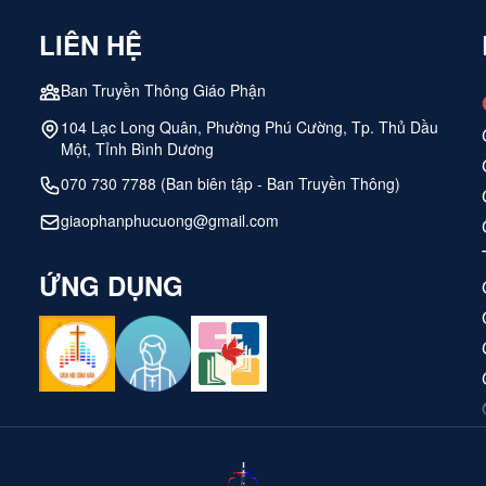
iêng, nhân bản, tri thức và hồn tông đồ xã hội...
LIÊN HỆ
Ban Truyền Thông Giáo Phận
104 Lạc Long Quân, Phường Phú Cường, Tp. Thủ Dầu
Một, Tỉnh Bình Dương
070 730 7788 (Ban biên tập - Ban Truyền Thông)
giaophanphucuong@gmail.com
ỨNG DỤNG