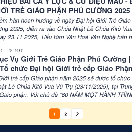
THIỆU BÀI CA Ý LỰC & CỬ ĐIỆU MẪU - 
IỚI TRẺ GIÁO PHẬN PHÚ CƯỜNG 2025
iềm hân hoan hướng về ngày Đại hội Giới Trẻ Giáo
ng 2025, diễn ra vào Chúa Nhật Lễ Chúa Kitô Vu
gày 23.11.2025, Tiểu Ban Văn Hoá Văn Nghệ hân 
ệu đến các tham dự viên bài ca ý lực và cử điệu chí
25
4687
 hội: “Bừng Cháy Tin Mừng Hy Vọng” – một ca khúc
ục Vụ Giới Trẻ Giáo Phận Phú Cường 
 lượng, diễn tả niềm tin và khát vọng bừng cháy đ
Tổ chức Đại hội Giới trẻ cấp Giáo Phậ
ời trẻ hôm nay: sống Tin Mừng, lan toả Hy Vọng, 
n bước trong hành trình Hiệp Hành...
 Giới trẻ cấp Giáo phận năm 2025 sẽ được tổ chức
ật Lễ Chúa Kitô Vua Vũ Trụ (23/11/2025), tại Tru
Giáo phận. Với chủ đề “60 NĂM MỘT HÀNH TRÌN
Y VỌNG” (x. Rm 12,12). Vì thế, chúng con tha thi
 Cha và Quý Bề trên các Hội dòng cùng hiệp thôn
1
2
cộng tác và khích lệ các bạn trẻ tham gia, để ngày
giúp người trẻ đón nhận được những giá trị thiết 