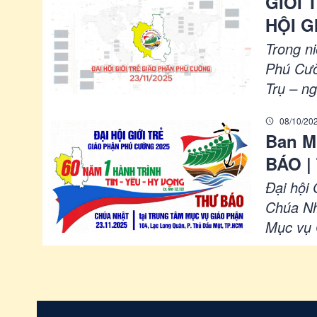
GIỚI 
phận.
HỘI G
Trong n
Phú Cườ
Trụ – n
giới thi
08/10/20
của Đại
Ban M
đầy năng
BÁO | 
của ngư
2025
nhau tiế
Đại hội
Chúa Nh
Mục vụ 
YÊU – H
mời Quý
nguyện, 
năm nay 