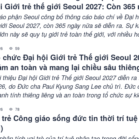
i Giới trẻ thế giới Seoul 2027: Còn 365
pop, nhằm lan tỏa niềm tin và hy vọng.
áo phận Seoul công bố thông cáo báo chí về Đại h
giới Seoul 2027, còn 365 ngày nữa sẽ diễn ra. Sự k
lớn này sẽ quy tụ giới trẻ toàn thế giới, với nhiều h
uẩn bị như phát hành thánh ca chủ đề, hội nghị qu
26
59
 thống đăng ký. Đây là lần đầu tiên Đại hội được 
 chức Đại hội Giới trẻ Thế giới Seoul 2
quốc gia có Kitô giáo không phải tôn giáo đa số.
m an toàn và mang lại chiều sâu thiên
i thiệu Đại hội Giới trẻ Thế giới Seoul 2027 diễn ra
26, do Đức cha Paul Kyung Sang Lee chủ trì. Đức 
h tính thiêng liêng và an toàn trong tổ chức sự ki
ời kêu gọi các Giáo hội châu Á chuẩn bị cho biến 
26
78
 cầu. Đại hội sẽ diễn ra từ 3 đến 8/8/2027 với sự t
trẻ Công giáo sống đức tin thời trí tu
.000 khách hành hương.
)
 phân tích vai trò của trí tuệ nhân tạo trong đời số