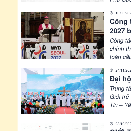
10/03/20
Công t
2027 b
Công tác
chính t
toàn cầu
hội từ n
24/11/20
Đại h
Trung t
Giới tr
Tin – Y
Chúa Nh
tại Tru
28/10/20
tụ hơn 1