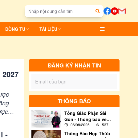
DÒNG TU
TÀI LIỆU
ĐĂNG KÝ NHẬN TIN
ẻ 2027
được
THÔNG BÁO
hông
ược
Tổng Giáo Phận Sài
n tinh
Gòn - Thông báo về
06/08/2026
537
việc tham dự Thánh lễ
i hát
Truyền chức Giám Mục
l -
Thông Báo Họp Thừa
n, cổ
cho Đức Cha Tân Cử