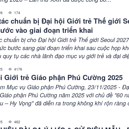
26
174
ác chuẩn bị Đại hội Giới trẻ Thế giới S
ước vào giai đoạn triển khai
 chuẩn bị cho Đại hội Giới trẻ Thế giới Seoul 202
hức bước sang giai đoạn triển khai sau cuộc họp k
 quy tụ các nhà lãnh đạo mục vụ giới trẻ và đại di
hiều quốc gia.
25
4176
ội Giới trẻ Giáo phận Phú Cường 2025
âm Mục vụ Giáo phận Phú Cường, 23/11/2025 - Đại
ẻ Giáo phận Phú Cường năm 2025 với chủ đề "60 
êu – Hy Vọng" đã diễn ra trong không khí rộn ràng 
ật lễ Chúa Kitô Vua Vũ Trụ, ngày 23 tháng 11 nă
ng tâm Mục vụ Giáo phận Phú Cường. Đại hội lần n
25
462
000 bạn trẻ từ 7 giáo hạt và các hội dòng trong gi