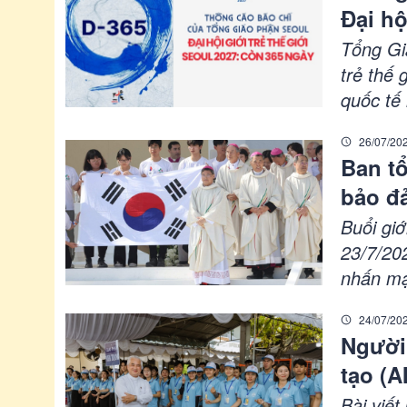
Đại hộ
điển và 
Tổng Gi
trẻ thế 
quốc tế 
động ch
26/07/20
và mở hệ
Ban tổ
tại một 
bảo đả
liêng
Buổi giớ
23/7/20
nhấn mạn
Đồng th
24/07/20
tin toàn
Người 
của 500
tạo (AI
Bài viết