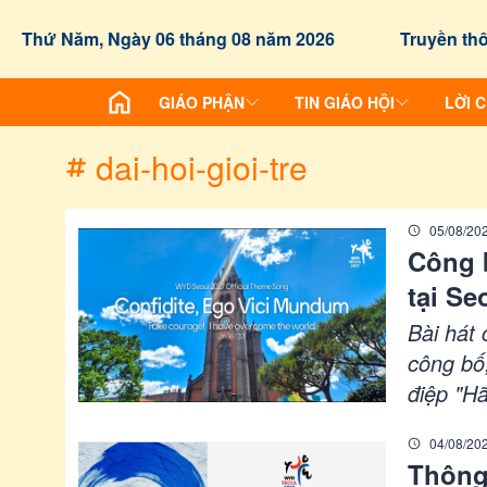
/chuyen-de/tag?id=dai-hoi-gioi-tre
Thứ Năm, Ngày 06 tháng 08 năm 2026
Truyền thô
GIÁO PHẬN
TIN GIÁO HỘI
LỜI 
dai-hoi-gioi-tre
05/08/20
Công b
tại Se
Bài hát 
công bố
điệp "H
sáng tác
04/08/20
thần hiệ
Thông
sẽ được