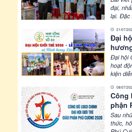
đại, nh
lại. Đặc
giữa thờ
21/07/20
ái. Giá
Đại hộ
trợ, như
hương
83 (13
Đại hội 
hoạt độ
kiện diễ
giới tr
08/07/20
Thuột, 
Công b
Lạng Sơ
phận 
giới trẻ
Sau nhữ
thức, h
Phú Cườ