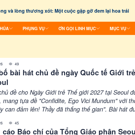
ng và lòng thương xót: Một cuộc gặp gỡ đem lại hoa trái
CHÚA
PHỤNG VỤ
ƠN GỌI LINH MỤC
MỤC VỤ
26
49
ố bài hát chủ đề ngày Quốc tế Giới tr
oul
chủ đề cho Ngày Giới trẻ Thế giới 2027 tại Seoul 
, mang tựa đề "Confidite, Ego Vici Mundum" với t
ãy can đảm lên! Thầy đã thắng thế gian". Bài hát đ
 bởi nhạc sĩ Hàn Quốc Francis Jiyoon Kim, thể hiệ
26
45
p thông và lòng can đảm của giới trẻ Công giáo. Bà
 cáo Báo chí của Tổng Giáo phận Seou
 trình bày bằng nhiều ngôn ngữ và có hai phiên bả