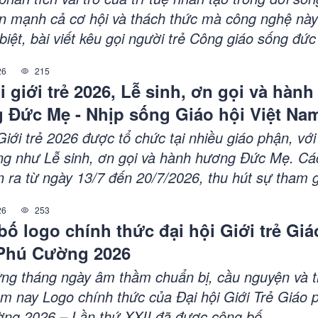
ấn mạnh cả cơ hội và thách thức mà công nghệ nà
 biệt, bài viết kêu gọi người trẻ Công giáo sống đức 
i đại công nghệ, giữ gìn sự thật, cầu nguyện và s
26
215
o hội Công giáo khuyến khích sử dụng AI như công 
i giới trẻ 2026, Lễ sinh, ơn gọi và hành
ng không thay thế đời sống đức tin và mục vụ.
 Đức Mẹ - Nhịp sống Giáo hội Việt Na
/7/2026 - 20/7/2026)
Giới trẻ 2026 được tổ chức tại nhiều giáo phận, với
ng như Lễ sinh, ơn gọi và hành hương Đức Mẹ. Cá
n ra từ ngày 13/7 đến 20/7/2026, thu hút sự tham 
ẻ và cộng đoàn. Các giáo phận như Nha Trang, Ban
26
253
Cần Thơ, Phát Diệm, Bắc Ninh, Sài Gòn, Xuân Lộc
ố logo chính thức đại hội Giới trẻ Giá
n - Cao Bằng đều có chương trình đặc biệt. Đây là
Phú Cường 2026
 sống đời sống đức tin và gắn kết với Giáo hội.
ng tháng ngày âm thầm chuẩn bị, cầu nguyện và 
ôm nay Logo chính thức của Đại hội Giới Trẻ Giáo 
ng 2026 – Lần thứ XXII đã được công bố...