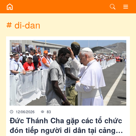
/chuyen-de/tag?id=di-dan
di-dan
12/06/2026
83
Đức Thánh Cha gặp các tổ chức
đón tiếp người di dân tại cảng