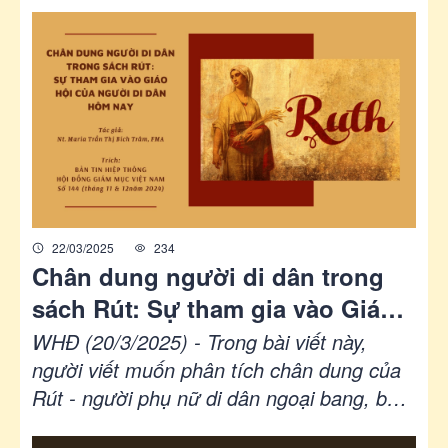
của người di dân nơi quê hương mới, Ban
Di Dân Giáo Phận Phú Cường trân trọng
phát động Cuộc thi viết với chủ đề: “Câu
chuyện Đức Tin nơi xa xứ”
22/03/2025
234
Chân dung người di dân trong
sách Rút: Sự tham gia vào Giáo
hội của người di dân hôm nay
WHĐ (20/3/2025) - Trong bài viết này,
người viết muốn phân tích chân dung của
Rút - người phụ nữ di dân ngoại bang, bất
chấp những khó khăn nơi đất lạ vẫn một