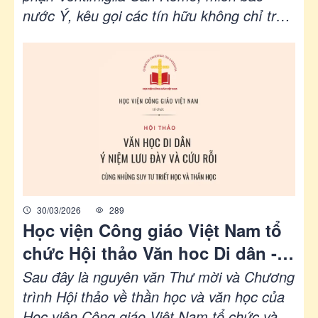
nước Ý, kêu gọi các tín hữu không chỉ trợ
giúp vật chất cho người di dân, nhưng còn
trao ban điều quý giá nhất là đức tin và Tin
Mừng. Ngài nhấn mạnh rằng bác ái Kitô
giáo sẽ chưa trọn vẹn nếu im lặng về Chúa
Kitô.
30/03/2026
289
Học viện Công giáo Việt Nam tổ
chức Hội thảo Văn hoc Di dân - Ý
niệm lưu đày và cứu rỗi cùng
Sau đây là nguyên văn Thư mời và Chương
những suy tư triết học và thần
trình Hội thảo về thần học và văn học của
Học viện Công giáo Việt Nam tổ chức vào