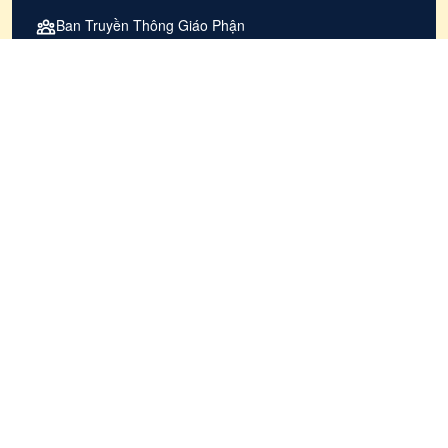
Ban Truyền Thông Giáo Phận
104 Lạc Long Quân, Phường Phú Cường, Tp. Thủ Dầu
Một, Tỉnh Bình Dương
070 730 7788 (Ban biên tập - Ban Truyền Thông)
giaophanphucuong@gmail.com
ỨNG DỤNG