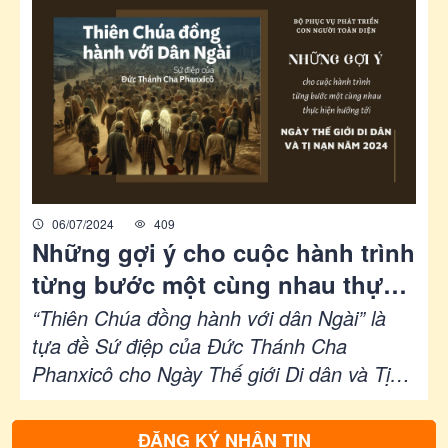
lòng trung thành, ở lại để đóng góp, yêu
quý và xây dựng. Qua đó, phác thảo những
định hướng, bài học, điểm tương đồng và
thái độ cần có của người di dân hôm nay.
06/07/2024
409
Những gợi ý cho cuộc hành trình
từng bước một cùng nhau thực
hiện hướng tới Ngày Thế giới Di
“Thiên Chúa đồng hành với dân Ngài” là
dân và Tị nạn năm 2024
tựa đề Sứ điệp của Đức Thánh Cha
Phanxicô cho Ngày Thế giới Di dân và Tị
nạn sắp tới, sẽ được cử hành vào Chúa
Nhật, ngày 29 tháng 9 năm 2024...
ĐĂNG KÝ NHẬN TIN