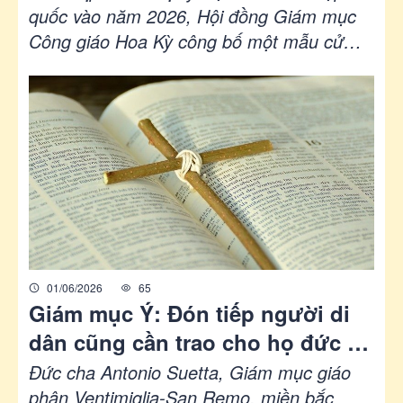
quốc vào năm 2026, Hội đồng Giám mục
Công giáo Hoa Kỳ công bố một mẫu cử
hành cầu nguyện toàn quốc, mời gọi các
tín hữu Công giáo suy ngẫm về lịch sử
quốc gia qua lăng kính di cư, di dời, chế độ
nô lệ và đức tin, đồng thời khuyến khích
việc vận động cho các cộng đồng người di
cư dễ bị tổn thương.
01/06/2026
65
Giám mục Ý: Đón tiếp người di
dân cũng cần trao cho họ đức tin
và Tin Mừng
Đức cha Antonio Suetta, Giám mục giáo
phận Ventimiglia-San Remo, miền bắc