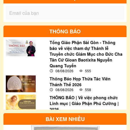
THÔNG BÁO
Tổng Giáo Phận Sài Gòn - Thông
báo về việc tham dự Thánh lễ
Truyền chức Giám Mục cho Đức Cha
Tân Cử Gioan Baotixita Nguyễn
Quang Tuyến
08/08/2026
555
Thông Báo Họp Thừa Tác Viên
Thánh Thể 2026
08/08/2026
558
THÔNG BÁO | Về việc phong chức
Linh mục | Giáo Phận Phú Cường |
2026
08/08/2026
3996
BÀI XEM NHIỀU
THƯ THÔNG BÁO: Về việc tham gia
bầu cử Đại biểu Quốc hội khóa XVI