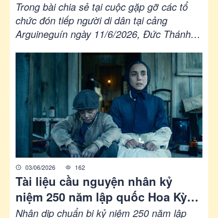
Arguineguín
Trong bài chia sẻ tại cuộc gặp gỡ các tổ
chức đón tiếp người di dân tại cảng
Arguineguín ngày 11/6/2026, Đức Thánh
Cha Lêô XIV kêu gọi nhìn nhận người di cư
như những con người có phẩm giá, chứ
không phải những con số. Ngài lên án nạn
buôn người, sự thờ ơ và những bất công
khiến nhiều người phải liều mạng rời bỏ
quê hương. Đồng thời, ngài cảm ơn những
người đang cứu giúp và đồng hành với
người di cư và kêu gọi xây dựng các chính
sách nhân bản, an toàn và liên đới hơn.
03/06/2026
162
Tài liệu cầu nguyện nhân kỷ
niệm 250 năm lập quốc Hoa Kỳ
chú trọng đến người di dân
Nhân dịp chuẩn bị kỷ niệm 250 năm lập