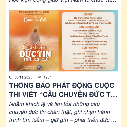
học
ngày 11/4 sắp tới tại Trung tâm Mục vụ
Tổng Giáo phận Sài Gòn.
05/11/2025
1204
THÔNG BÁO PHÁT ĐỘNG CUỘC
THI VIẾT “CÂU CHUYỆN ĐỨC TIN
NƠI XA XỨ”
Nhằm khích lệ và lan tỏa những câu
chuyện đức tin chân thật, ghi nhận hành
trình tìm kiếm – giữ gìn – phát triển đức tin