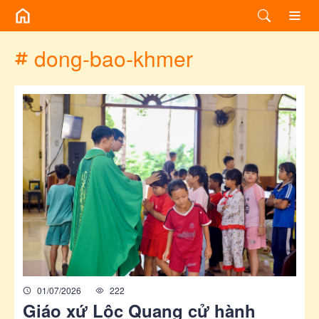
/chuyen-de/tag?id=dong-bao-khmer
dong-bao-khmer
01/07/2026
222
Giáo xứ Lộc Quang cử hành