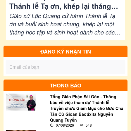
Thánh lễ Tạ ơn, khép lại tháng
sinh hoạt dành cho các em đồng
Giáo xứ Lộc Quang cử hành Thánh lễ Tạ
bào Khmer
ơn và buổi sinh hoạt chung, khép lại một
tháng học tập và sinh hoạt dành cho các
em đồng bào Khmer.
ĐĂNG KÝ NHẬN TIN
THÔNG BÁO
Tổng Giáo Phận Sài Gòn - Thông
báo về việc tham dự Thánh lễ
Truyền chức Giám Mục cho Đức Cha
Tân Cử Gioan Baotixita Nguyễn
Quang Tuyến
07/08/2026
548