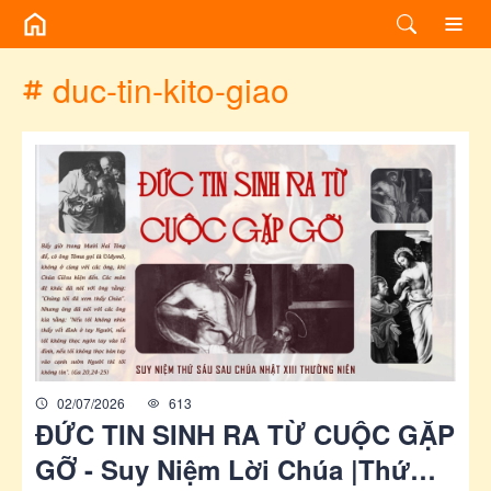
/chuyen-de/tag?id=duc-tin-kito-giao
duc-tin-kito-giao
02/07/2026
613
ĐỨC TIN SINH RA TỪ CUỘC GẶP
GỠ - Suy Niệm Lời Chúa |Thứ