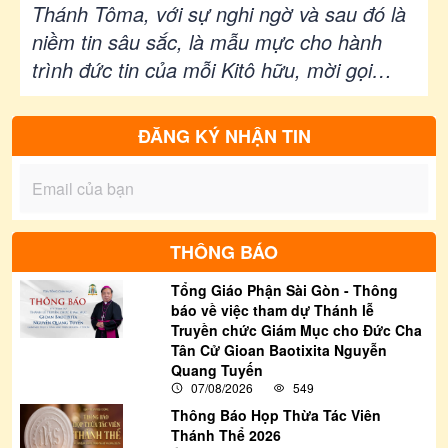
Sáu Sau Chúa Nhật Tuần XIII Mùa
Thánh Tôma, với sự nghi ngờ và sau đó là
Thường Niên - LỄ THÁNH TÔMA
niềm tin sâu sắc, là mẫu mực cho hành
trình đức tin của mỗi Kitô hữu, mời gọi
TÔNG ÐỒ - Lễ Kính|Ga 20, 24-29|
chúng ta suy gẫm về mối tương quan giữa
Lm Gioan Lê Quang Tuyến
gặp gỡ Chúa và sự trưởng thành trong đức
ĐĂNG KÝ NHẬN TIN
tin.
THÔNG BÁO
Tổng Giáo Phận Sài Gòn - Thông
báo về việc tham dự Thánh lễ
Truyền chức Giám Mục cho Đức Cha
Tân Cử Gioan Baotixita Nguyễn
Quang Tuyến
07/08/2026
549
Thông Báo Họp Thừa Tác Viên
Thánh Thể 2026