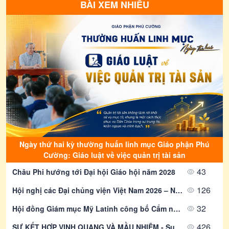
BÀI XEM NHIỀU
THƯ THÔNG BÁO: Về việc tham gia
bầu cử Đại biểu Quốc hội khóa XVI
và Đại biểu Hội đồng nhân dân các
cấp nhiệm kỳ 2026-2031
08/08/2026
1294
Thông Báo | Thư Rao Phong Chức
Linh Mục Khoá 20 | Giáo Phận Phú
Cường
08/08/2026
2055
Thông Báo | Về việc Truyền Chức
Phó tế Khoá 21 | Giáo Phận Phú
Cường
08/08/2026
2674
Ngày thứ hai kỳ thường huấn linh mục Giáo phận Phú
Thông Báo | Thánh lễ Bế mạc Năm
Cường: Giáo luật về việc quản trị tài sản
Thánh 2025 tại Giáo phận Phú
Cường
43
Châu Phi hướng tới Đại hội Giáo hội năm 2028
08/08/2026
1257
126
Hội nghị các Đại chủng viện Việt Nam 2026 – Ngày làm việc cuối cùng và bế mạc
Thông Báo | Thư Rao Phong Chức
Phó Tế Khoá 21 | Giáo Phận Phú
32
Hội đồng Giám mục Mỹ Latinh công bố Cẩm nang mục vụ về nghiện ngập
Cường
08/08/2026
1849
426
SỰ KẾT HỢP VINH QUANG VÀ MẦU NHIỆM - Suy Niệm Lời Chúa | Thứ Năm Sau Chúa Nhật Tuần XVIII Mùa Thường Niên - LỄ CHÚA HIỂN DUNG - Năm A - Lễ Kính | Mt 17, 1-9 | Lm Gioan Lê Quang Tuyến