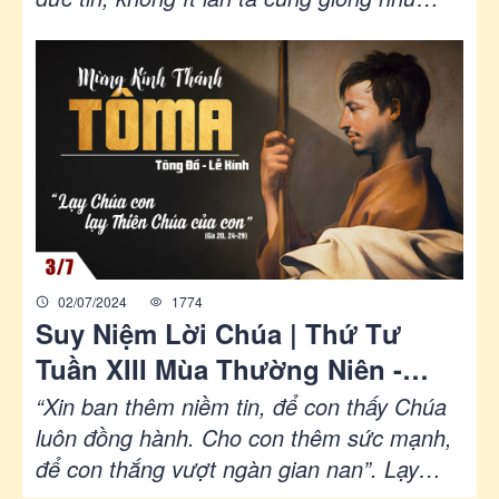
Tôma - cứng cỏi, nghi ngờ hoặc chậm tin
vào sự hiện diện và tình yêu của Chúa.
Nhưng điều an ủi là: dù ta yếu đuối hay khô
khan, Chúa vẫn kiên nhẫn yêu thương, vẫn
chờ đợi và không ngừng đi bước trước để
gặp gỡ ta. “Phúc thay những người không
thấy mà tin!” (c. 29), đó là lời mời gọi sống
đức tin trong tình thân mật và tín thác...
02/07/2024
1774
Suy Niệm Lời Chúa | Thứ Tư
Tuần XIII Mùa Thường Niên -
THÁNH TÔMA, tông đồ - Lễ kính
“Xin ban thêm niềm tin, để con thấy Chúa
| Ga 20,24-29 | Phút Cầu Nguyện
luôn đồng hành. Cho con thêm sức mạnh,
để con thắng vượt ngàn gian nan”. Lạy