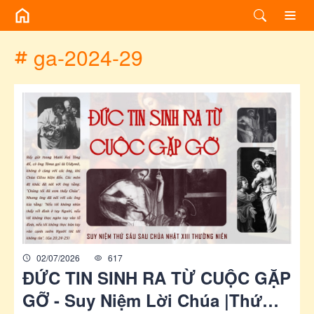
/chuyen-de/tag?id=ga-2024-29
ga-2024-29
02/07/2026
617
ĐỨC TIN SINH RA TỪ CUỘC GẶP
GỠ - Suy Niệm Lời Chúa |Thứ