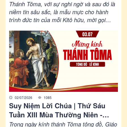
Sáu Sau Chúa Nhật Tuần XIII Mùa
Thánh Tôma, với sự nghi ngờ và sau đó là
Thường Niên - LỄ THÁNH TÔMA
niềm tin sâu sắc, là mẫu mực cho hành
trình đức tin của mỗi Kitô hữu, mời gọi
TÔNG ÐỒ - Lễ Kính|Ga 20, 24-29|
chúng ta suy gẫm về mối tương quan giữa
Lm Gioan Lê Quang Tuyến
gặp gỡ Chúa và sự trưởng thành trong đức
tin.
02/07/2026
1085
Suy Niệm Lời Chúa | Thứ Sáu
Tuần XIII Mùa Thường Niên -
THÁNH TÔMA, tông đồ - Lễ kính
Trong ngày kính thánh Tôma tông đồ, Giáo