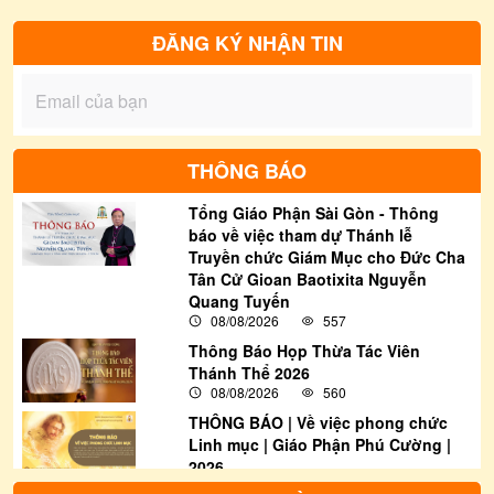
Chúa, ca từ bài hát (Cho con thấy Chúa
của sơ Hiền Hòa) như lời cầu xin chân
ĐĂNG KÝ NHẬN TIN
thành của mỗi chúng con, để hằng ngày
chúng con thêm ý thức và mạnh mẽ, phải
trở nên lời chứng sống động rằng: “Lạy
Chúa con, lạy Thiên Chúa của con”...
THÔNG BÁO
Tổng Giáo Phận Sài Gòn - Thông
báo về việc tham dự Thánh lễ
Truyền chức Giám Mục cho Đức Cha
Tân Cử Gioan Baotixita Nguyễn
Quang Tuyến
08/08/2026
557
Thông Báo Họp Thừa Tác Viên
Thánh Thể 2026
08/08/2026
560
THÔNG BÁO | Về việc phong chức
Linh mục | Giáo Phận Phú Cường |
2026
08/08/2026
3999