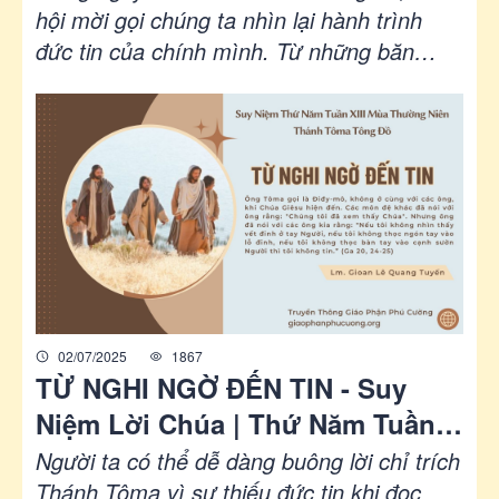
| Ga 20,24-29 | Phút Cầu Nguyện
hội mời gọi chúng ta nhìn lại hành trình
đức tin của chính mình. Từ những băn
khoăn và hoài nghi, thánh Tôma đã đi đến
lời tuyên xưng trọn vẹn: “Lạy Chúa của
con, lạy Thiên Chúa của con!” (Ga 20,28).
Vì thế, lời Chúa Giêsu dành cho ông cũng
là lời nhắn nhủ mỗi người chúng ta: “Đừng
cứng lòng nữa, nhưng hãy tin” (Ga 20,27).
02/07/2025
1867
TỪ NGHI NGỜ ĐẾN TIN - Suy
Niệm Lời Chúa | Thứ Năm Tuần
XIII Mùa Thường Niên - Lễ Thánh
Người ta có thể dễ dàng buông lời chỉ trích
Tôma Tông Đồ | Ga 20,24-29 | Lm
Thánh Tôma vì sự thiếu đức tin khi đọc