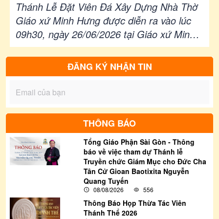
Giáo xứ Minh Hưng | 26/06/2026
Thánh Lễ Đặt Viên Đá Xây Dựng Nhà Thờ
Giáo xứ Minh Hưng được diễn ra vào lúc
09h30, ngày 26/06/2026 tại Giáo xứ Minh
Hưng - Giáo hạt Bình Long
ĐĂNG KÝ NHẬN TIN
THÔNG BÁO
Tổng Giáo Phận Sài Gòn - Thông
báo về việc tham dự Thánh lễ
Truyền chức Giám Mục cho Đức Cha
Tân Cử Gioan Baotixita Nguyễn
Quang Tuyến
08/08/2026
556
Thông Báo Họp Thừa Tác Viên
Thánh Thể 2026