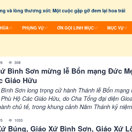
ng và lòng thương xót: Một cuộc gặp gỡ đem lại hoa trái
CHÚA
PHỤNG VỤ
ƠN GỌI LINH MỤC
MỤC VỤ
26
308
xứ Bình Sơn mừng lễ Bổn mạng Đức M
c Giáo Hữu
 Bình Sơn long trọng cử hành Thánh lễ Bổn mạng 
Phù Hộ Các Giáo Hữu, do Cha Tổng đại diện Gio
ành chủ tế, trong khung cảnh Năm Thánh kỷ niệ
y sinh Thánh Phêrô Đoàn Công Quý.
25
1033
Xứ Búng, Giáo Xứ Bình Sơn, Giáo Xứ L