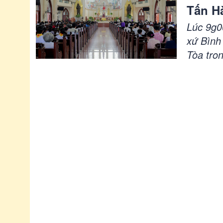
Tấn H
Tòa P
Lúc 9g0
xứ Bình
Tòa tro
mục ngồ
hợp trư
bước qu
hành hư
xin nhờ
Thiên C