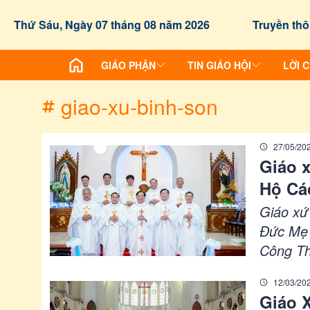
/chuyen-de/tag?id=giao-xu-binh-son
Thứ Sáu, Ngày 07 tháng 08 năm 2026
Truyền thô
GIÁO PHẬN
TIN GIÁO HỘI
LỜI 
giao-xu-binh-son
27/05/20
Giáo 
Hộ Cá
Giáo xứ
Đức Mẹ 
Công Th
năm ngà
12/03/20
Giáo 