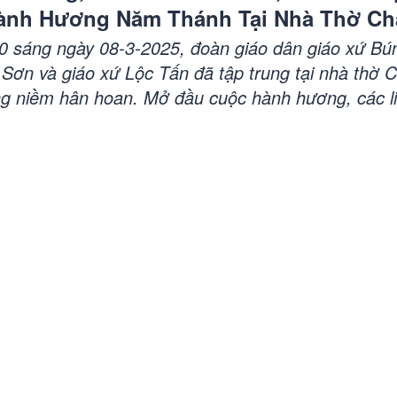
ành Hương Năm Thánh Tại Nhà Thờ C
hú Cường
0 sáng ngày 08-3-2025, đoàn giáo dân giáo xứ Bún
 Sơn và giáo xứ Lộc Tấn đã tập trung tại nhà thờ 
ng niềm hân hoan. Mở đầu cuộc hành hương, các l
i tòa giúp các hối nhân hòa giải với Chúa. Cộng đ
ớc nhà thờ để đọc Thánh vịnh 15, sau đó trang ng
a Cửa Thánh và tiến vào thánh đường. Những bư
ơng quỳ gối đọc Kinh Năm Thánh, Kinh Cầu Các 
 lời chuyển cầu của các thánh mà nhận lãnh ơn sủ
húa...