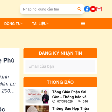
DÒNG TU
TÀI LIỆU
ĐĂNG KÝ NHẬN TIN
ẹ Phù
kính
THÔNG BÁO
akim Lê
m 200
Tổng Giáo Phận Sài
Gòn - Thông báo về
07/08/2026
546
việc tham dự Thánh lễ
Truyền chức Giám Mục
ộc
Thông Báo Họp Thừa
cho Đức Cha Tân Cử