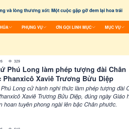
ng và lòng thương xót: Một cuộc gặp gỡ đem lại hoa trái
CHÚA
PHỤNG VỤ
ƠN GỌI LINH MỤC
MỤC VỤ
26
329
xứ Phú Long làm phép tượng đài Chân
 Phanxicô Xaviê Trương Bửu Diệp
 Phú Long cử hành nghi thức làm phép tượng đài 
hanxicô Xaviê Trương Bửu Diệp, đúng ngày Giáo h
 hoan tuyên phong ngài lên bậc Chân phước.
26
610