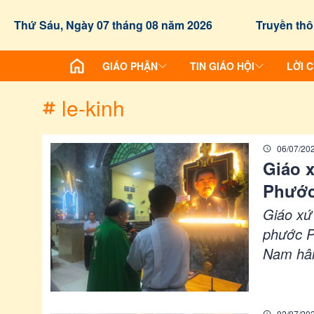
/chuyen-de/tag?id=le-kinh
Thứ Sáu, Ngày 07 tháng 08 năm 2026
Truyền thô
GIÁO PHẬN
TIN GIÁO HỘI
LỜI 
le-kinh
06/07/20
Giáo 
Phước
Giáo xứ
phước P
Nam hân
02/07/20