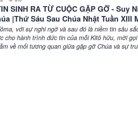
IN SINH RA TỪ CUỘC GẶP GỠ - Suy N
húa |Thứ Sáu Sau Chúa Nhật Tuần XIII 
g Niên - LỄ THÁNH TÔMA TÔNG ÐỒ - 
ma, với sự nghi ngờ và sau đó là niềm tin sâu sắc
Ga 20, 24-29| Lm Gioan Lê Quang Tuyế
 cho hành trình đức tin của mỗi Kitô hữu, mời gọ
gẫm về mối tương quan giữa gặp gỡ Chúa và sự tr
ong đức tin.