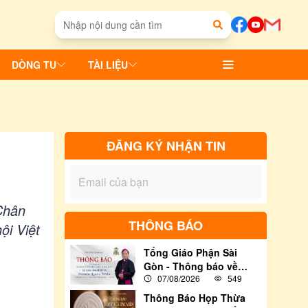
DÒNG TU
TÀI LIỆU
ĐĂNG KÝ NHẬN TIN
Chân
THÔNG BÁO
ội Việt
Tổng Giáo Phận Sài
Gòn - Thông báo về
07/08/2026
549
việc tham dự Thánh lễ
Truyền chức Giám Mục
Thông Báo Họp Thừa
cho Đức Cha Tân Cử