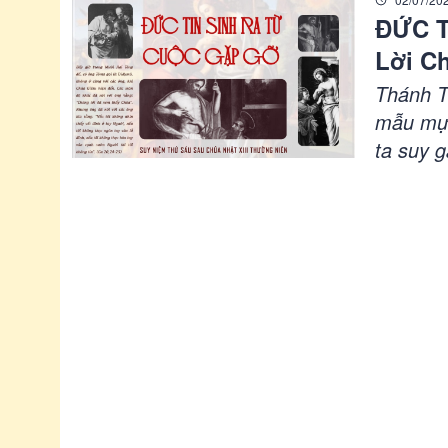
ĐỨC T
Lời C
Thườn
Thánh Tô
Kính|
mẫu mực
ta suy 
thành tr