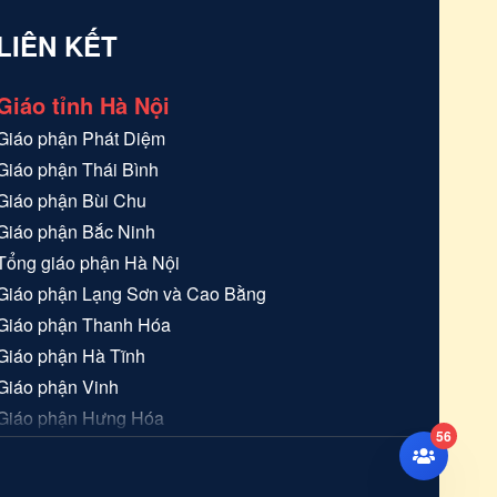
i vượt
LIÊN KẾT
Giáo tỉnh Hà Nội
Giáo phận
Phát Diệm
Giáo phận
Thái Bình
Giáo phận
Bùi Chu
Giáo phận
Bắc Ninh
Tổng giáo phận
Hà Nội
Giáo phận
Lạng Sơn và Cao Bằng
Giáo phận
Thanh Hóa
Giáo phận
Hà Tĩnh
Giáo phận
Vinh
Giáo phận
Hưng Hóa
56
Giáo phận
Hải Phòng
Giáo tỉnh Sài Gòn