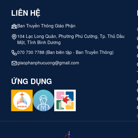
i. Anrê chăm chỉ học chữ Nho và chẳng bao lâu trổ
LIÊN HỆ
 đồng môn...
Ban Truyền Thông Giáo Phận
104 Lạc Long Quân, Phường Phú Cường, Tp. Thủ Dầu
Một, Tỉnh Bình Dương
070 730 7788 (Ban biên tập - Ban Truyền Thông)
giaophanphucuong@gmail.com
ỨNG DỤNG