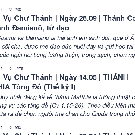
hận thấy sự khốn cùng của dân nghèo và sự xuốn
25
238
 giáo sĩ, ngài dấn thân cải hóa, sáng lập Dòng La
 Vụ Chư Thánh | Ngày 26.09 | Thánh 
ử Bác Ái, tổ chức các hội bác ái, chăm sóc người 
ánh Đamianô, tử đạo
ân, tù nhân và nô lệ. Với đời sống khiêm nhường v
ngài trở thành nhà canh tân Giáo hội Pháp. Ngài qu
osma và Đamianô là hai anh em sinh đôi, quê ở Ả
0, được phong thánh năm 1737.
côi cha, được mẹ đạo đức nuôi dạy và gửi học tại 
 các ngài nổi tiếng lương thiện, trong sạch, chọn n
chữa lành thân xác vừa cứu giúp linh hồn. Nhờ ơn
25
1275
i chữa bệnh miễn phí, nhiều người được khỏi bệnh
 Vụ Chư Thánh | Ngày 14.05 | THÁNH
 tìm đến. Chính sự nổi tiếng này khiến hai ngài bị
IA Tông Đồ (Thế kỷ I)
i bách hại của hoàng đế Điôclêtianô. Bị bắt, ép dâ
 thần, các ngài kiên quyết từ chối, chịu nhiều cực
 duy nhất đáng kể về thánh Matthia là tường thuật 
uôn được Chúa che chở. Cuối cùng, hai ngài bị xử 
ng vụ các tông đồ (Cv 1,15-26). Theo điều kiện m
c tử đạo. Danh tiếng các ngài lan rộng, nhiều nhà
ưa ra để chọn người thế chân cho Giuđa trong nh
y để kính nhớ, và cùng với thánh Luca, các ngài đ
a biết thánh Matthia là một trong số các môn đệ c
25
953
àm bổn mạng của giới y sĩ và giải phẫu.
êsu. Ngài đã theo Chúa Giêsu "Khởi từ lúc Gioan 