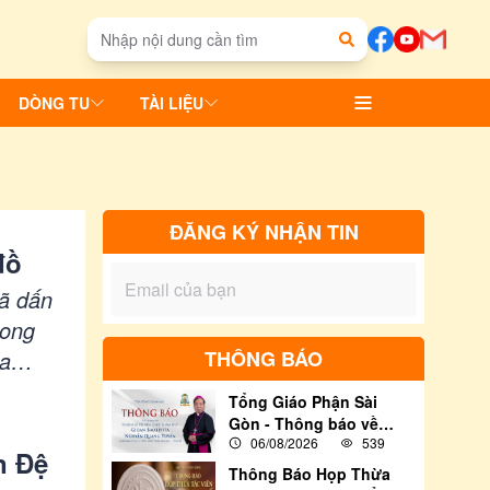
DÒNG TU
TÀI LIỆU
ĐĂNG KÝ NHẬN TIN
đồ
đã dấn
rong
úa
THÔNG BÁO
ê và
Tổng Giáo Phận Sài
Gòn - Thông báo về
06/08/2026
539
việc tham dự Thánh lễ
n Đệ
Truyền chức Giám Mục
Thông Báo Họp Thừa
cho Đức Cha Tân Cử