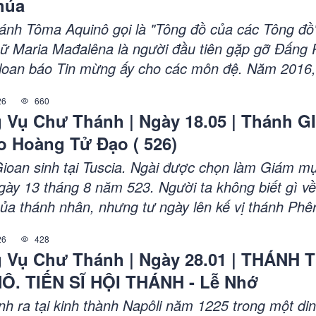
húa
ánh Tôma Aquinô gọi là "Tông đồ của các Tông đồ
ữ Maria Mađalêna là người đầu tiên gặp gỡ Đấng
 loan báo Tin mừng ấy cho các môn đệ. Năm 2016
àng Phanxicô đã nâng lễ nhớ về ngài lên hàng lễ k
26
660
 bật tầm quan trọng của người môn đệ trung tín nà
 Vụ Chư Thánh | Ngày 18.05 | Thánh 
ô.
iáo Hoàng Tử Đạo ( 526)
ioan sinh tại Tuscia. Ngài được chọn làm Giám m
ày 13 tháng 8 năm 523. Người ta không biết gì về
của thánh nhân, nhưng tư ngày lên kế vị thánh Phê
 thành sống khẩu hiệu "tất cả vì danh Chúa". Ngài
26
428
àn thành nhạc bình ca mà các vị tiền nhiệm của ng
 Vụ Chư Thánh | Ngày 28.01 | THÁNH
estinô I, Leo Cả và Galesiô khởi xướng... Phụng 
Ô. TIẾN SĨ HỘI THÁNH - Lễ Nhớ
Ngày 18.05, Thánh GIOAN I, Giáo Hoàng Tử Đạo,
c Thánh, Giáo Phận Phú Cường,
nh ra tại kinh thành Napôli năm 1225 trong một di