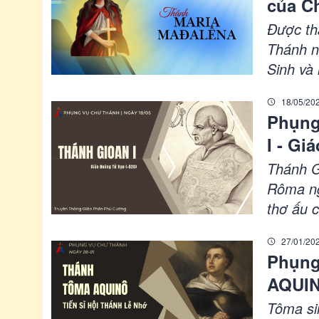
của C
Được th
Thánh n
Sinh và
Giáo ho
18/05/20
làm nổi
Phụng
Đức Kit
I - G
Thánh G
Rôma ng
thơ ấu 
đã nhiệt
27/01/20
công ho
Phụng
Đức Cel
AQUIN
Thánh, 
Hạnh Cá
Tôma si