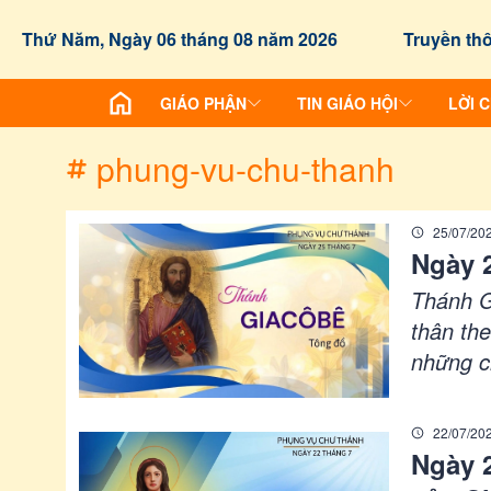
/chuyen-de/tag?id=phung-vu-chu-thanh
Thứ Năm, Ngày 06 tháng 08 năm 2026
Truyền thô
GIÁO PHẬN
TIN GIÁO HỘI
LỜI 
phung-vu-chu-thanh
25/07/20
Ngày 
Thánh G
thân the
những c
Giêsu h
được tô
22/07/20
Ngày 