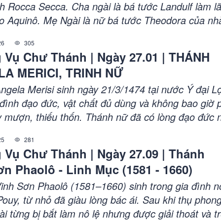
nh Rocca Secca. Cha ngài là bá tước Landulf làm l
o Aquinô. Mẹ Ngài là nữ bá tước Theodora của nh
 Chính nhờ ảnh hưởng của gia đình mà Tôma đã h
26
305
t nền đạo đức chắc chắn nhờ đó mà sau này Ngài
 Vụ Chư Thánh | Ngày 27.01 | THÁNH
 được một lâu đài tinh thần quí giá làm nền tảng 
A MERICI, TRINH NỮ
n lành; một ý chí sắt đá giúp Ngài vững bước trên
heo ơn gọi làm môn đệ của Chúa và cuối cùng là 
gela Merisi sinh ngày 21/3/1474 tại nước Ý đại Lợ
 uyên thâm giúp Ngài giải đáp được các vấn nạn củ
 đình đạo đức, vật chất đủ dùng và không bao giờ 
 ánh sáng Đức tin.
y mượn, thiếu thốn. Thánh nữ đã có lòng đạo đức 
ên thiếu. Ngài có tấm lòng yêu thương người nghèo
25
281
y cảm của Ngài giống chúa Giêsu. Ngài hay động l
 Vụ Chư Thánh | Ngày 27.09 | Thánh
 những nỗi sầu khổ, thiếu thốn của anh chị em đồn
n Phaolô - Linh Mục (1581 - 1660)
hư Chúa Giêsu, khi thấy đoàn lũ dân chúng đông đ
he lời Ngài giảng dậy, Chúa Giêsu đã truyền lệnh c
inh Sơn Phaolô (1581–1660) sinh trong gia đình 
“hãy cho họ ăn”. Thánh nữ Angela Mêrici luôn lưu 
Pouy, từ nhỏ đã giàu lòng bác ái. Sau khi thụ phong
ghèo.
i từng bị bắt làm nô lệ nhưng được giải thoát và t