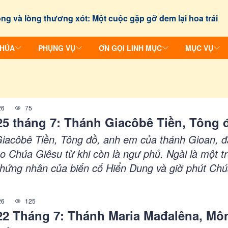
ng và lòng thương xót: Một cuộc gặp gỡ đem lại hoa trái
CHÚA
PHỤNG VỤ
ƠN GỌI LINH MỤC
MỤC VỤ
26
75
25 tháng 7: Thánh Giacôbê Tiền, Tông 
iacôbê Tiền, Tông đồ, anh em của thánh Gioan, 
o Chúa Giêsu từ khi còn là ngư phủ. Ngài là một t
hứng nhân của biến cố Hiển Dung và giờ phút Ch
ấp hối. Thánh nhân đã tử đạo dưới thời vua Hêrôđ
n kính như một vị thánh hành hương.
26
125
22 Tháng 7: Thánh Maria Mađalêna, Mô