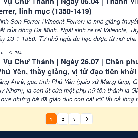
 Vụ Chư Thánh | Ngày 05.04 | Thánh V
 đến ngày Chúa Giêsu về trời" (c. 22).. Phụng Vụ 
rrer, linh mục (1350-1419)
Ngày 14.05, THÁNH MATTHIA, Tông Đồ, Thế kỷ I,
nh Sơn Ferrer (Vincent Ferrer) là nhà giảng thuyế
ất của dòng Đa Minh. Ngài sinh ra tại Valencia, Tâ
ày 23-1-1350. Từ nhỏ ngài đã học được từ nơi ch
g yêu mến người nghèo, ăn chay kiêng thịt vào mỗi
24
754
và thứ Sáu hằng tuần, và rất mực kính mến Chúa 
 Vụ Chư Thánh | Ngày 26.07 | Chân ph
aria. Sau khi gia nhập dòng Đa Minh năm 1374, n
hú Yên, thầy giảng, vị tử đạo tiên khởi 
 thành một nhà giảng thuyết lừng danh, gặt hái nh
Nam
ông ở khắp mọi nơi. Ngài khuyên bảo những ai chu
ảng Anrê, gốc tỉnh Phú Yên (giáo xứ Mằng lăng, G
y rằng: “Khi giảng dạy, hãy dùng kiểu nói đơn sơ, 
y Nhơn), là con út của một phụ nữ tên thánh là G
ấm gương rõ ràng. Phải giảng làm sao cho mỗi một
bụa nhưng bà đã giáo dục con cái với tất cả lòng 
m thấy được đánh động như thể bạn chỉ giảng ch
 ngoan. Anrê là một cậu bé mảnh khảnh, nhưng tư
ười đó nghe. Còn bài giảng nào trừu tượng thì khó
ng minh, có óc phán đoán tốt và tâm hồn hướng chi
1
2
3
n người nghe lắm”.
. Do lời năn nỉ của bà mẹ, cha Ðắc Lộ, vị Linh Mụ
g Tên nổi tiếng, đã nhận cậu Anrê vào số các môn 