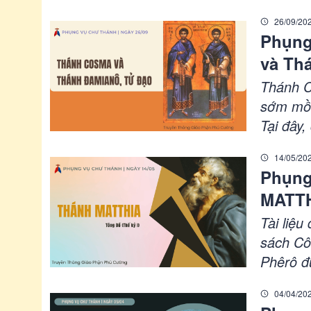
Pháp. N
26/09/20
của hàng
Phụng
và Nữ T
và Th
bệnh nh
thành, 
Thánh C
năm 166
sớm mồ 
Tại đây,
để vừa 
14/05/20
các ngà
Phụng
dân cũng
MATTH
dưới thờ
hương tế
Tài liệu
nhưng l
sách Cô
lãnh phú
Phêrô đ
được xâ
Chúng t
04/04/20
phong l
Chúa Gi