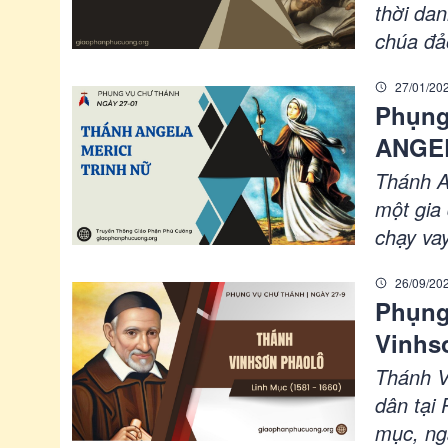
thời da
chúa đả
Theate.
27/01/20
được mộ
Phụng
dựng nên
ANGEL
sống trọ
đường t
Thánh An
học vấn
một gia
đại theo
chạy va
thời ni
26/09/20
tim nhạ
Phụng
ẩn trước
Vinhsơ
Giống n
theo ng
Thánh V
môn đệ 
dân tại 
người n
mục, ngà