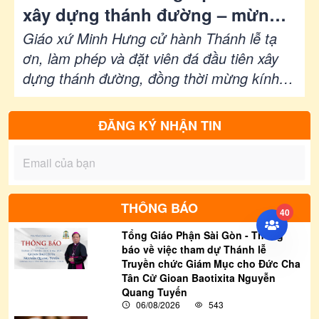
xây dựng thánh đường – mừng
Kính thánh cả Giuse bổn mạng
Giáo xứ Minh Hưng cử hành Thánh lễ tạ
ơn, làm phép và đặt viên đá đầu tiên xây
dựng thánh đường, đồng thời mừng kính
Thánh Cả Giuse bổn mạng giáo xứ, do
Đức cha Giuse Nguyễn Tấn Tước chủ sự.
ĐĂNG KÝ NHẬN TIN
THÔNG BÁO
40
Tổng Giáo Phận Sài Gòn - Thông
báo về việc tham dự Thánh lễ
Truyền chức Giám Mục cho Đức Cha
Tân Cử Gioan Baotixita Nguyễn
Quang Tuyến
06/08/2026
543