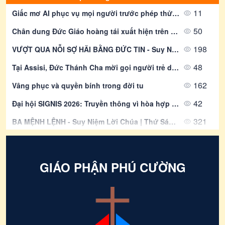
11
Thông Báo | Thư Rao Phong Chức
Giấc mơ AI phục vụ mọi người trước phép thử về đầu tư và lợi nhuận
Phó Tế Khoá 21 | Giáo Phận Phú
50
Chân dung Đức Giáo hoàng tái xuất hiện trên các đồng tiền cắc của Vatican
Cường
08/08/2026
1849
198
VƯỢT QUA NỖI SỢ HÃI BẰNG ĐỨC TIN - Suy Niệm Lời Chúa | Chúa Nhật Tuần XIX Mùa Thường Niên - Năm A | Mt 14, 22-33 | Lm Gioan Lê Quang Tuyến
THƯ KÊU GỌI | Cầu nguyện và góp
phần cứu trợ nạn nhân bị bão lụt
48
Tại Assisi, Đức Thánh Cha mời gọi người trẻ dám ước mơ “những điều lớn lao”
08/08/2026
1640
162
Vâng phục và quyền bính trong đời tu
Thông báo của Ban Phụng Tự | Về
Lễ Các Thánh Nam Nữ Và Lễ Cầu
42
Đại hội SIGNIS 2026: Truyền thông vì hòa hợp và phúc lợi môi trường
Cho Các Tín Hữu Đã Qua Đời Năm
2025
321
BA MỆNH LỆNH - Suy Niệm Lời Chúa | Thứ Sáu Sau Chúa Nhật Tuần XVIII Mùa Thường Niên | Mt 16, 24-28 | Lm Gioan Lê Quang Tuyến
08/08/2026
5757
88
Đại hội Giáo lý Toàn quốc lần thứ VII ngày thứ III - Huấn giáo và Gia đình trong nền văn hoá kỹ thuật số
39
Đức Giám mục Daly kêu gọi cầu nguyện cho nạn nhân cháy rừng tại Washington
GIÁO PHẬN PHÚ CƯỜNG