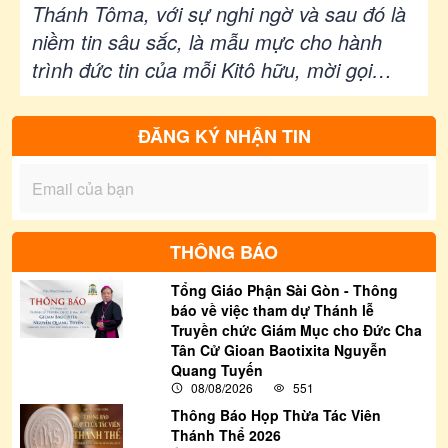
Sáu Sau Chúa Nhật Tuần XIII Mùa
Thánh Tôma, với sự nghi ngờ và sau đó là
Thường Niên - LỄ THÁNH TÔMA
niềm tin sâu sắc, là mẫu mực cho hành
trình đức tin của mỗi Kitô hữu, mời gọi
TÔNG ÐỒ - Lễ Kính|Ga 20, 24-29|
chúng ta suy gẫm về mối tương quan giữa
Lm Gioan Lê Quang Tuyến
gặp gỡ Chúa và sự trưởng thành trong đức
ĐĂNG KÝ NHẬN TIN
tin.
THÔNG BÁO
Tổng Giáo Phận Sài Gòn - Thông
báo về việc tham dự Thánh lễ
Truyền chức Giám Mục cho Đức Cha
Tân Cử Gioan Baotixita Nguyễn
Quang Tuyến
08/08/2026
551
Thông Báo Họp Thừa Tác Viên
Thánh Thể 2026