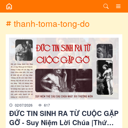
/chuyen-de/tag?id=thanh-toma-tong-do
thanh-toma-tong-do
02/07/2026
617
ĐỨC TIN SINH RA TỪ CUỘC GẶP
GỠ - Suy Niệm Lời Chúa |Thứ