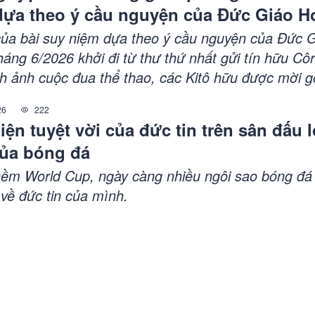
dựa theo ý cầu nguyện của Đức Giáo 
6/2026 Phần I
của bài suy niệm dựa theo ý cầu nguyện của Đức 
áng 6/2026 khởi đi từ thư thứ nhất gửi tín hữu Côr
h ảnh cuộc đua thể thao, các Kitô hữu được mời g
có mục tiêu, kỷ luật nội tâm, kiên trì và hy vọng.
26
222
iện tuyệt vời của đức tin trên sân đấu 
của bóng đá
hềm World Cup, ngày càng nhiều ngôi sao bóng đá
 về đức tin của mình.