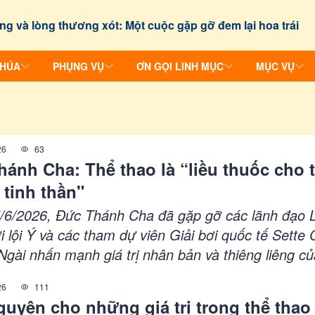
ng và lòng thương xót: Một cuộc gặp gỡ đem lại hoa trái
CHÚA
PHỤNG VỤ
ƠN GỌI LINH MỤC
MỤC VỤ
26
63
ánh Cha: Thể thao là “liều thuốc cho 
 tinh thần"
/6/2026, Đức Thánh Cha đã gặp gỡ các lãnh đạo 
 lội Ý và các tham dự viên Giải bơi quốc tế Sette C
Ngài nhấn mạnh giá trị nhân bản và thiêng liêng củ
ài gọi thể thao là “liều thuốc cho thân xác và tinh 
26
111
hỉ của hòa bình và hiệp nhất giữa các dân tộc.
uyện cho những giá trị trong thể thao