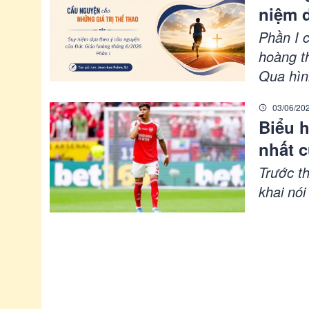
niệm 
tháng 
Phần I 
hoàng th
Qua hìn
đức tin 
03/06/20
Biểu h
nhất 
Trước t
khai nói