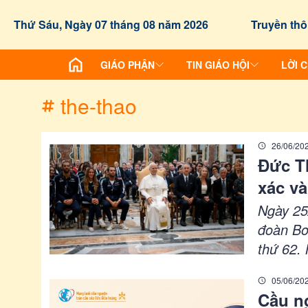
/chuyen-de/tag?id=the-thao
Thứ Sáu, Ngày 07 tháng 08 năm 2026
Truyền thô
GIÁO PHẬN
TIN GIÁO HỘI
LỜI 
the-thao
26/06/20
Đức Th
xác và
Ngày 25
đoàn Bơi
thứ 62. 
thao. Ng
05/06/20
là dấu c
Cầu ng