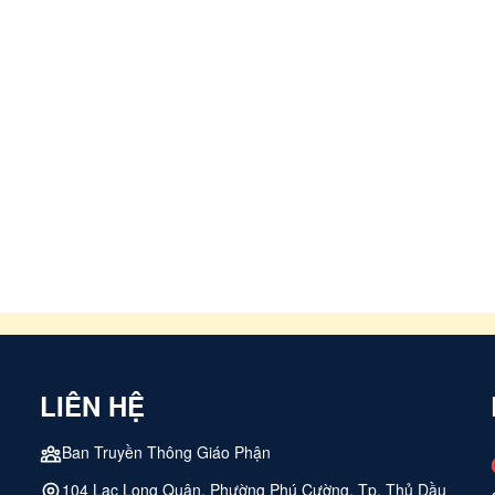
LIÊN HỆ
Ban Truyền Thông Giáo Phận
104 Lạc Long Quân, Phường Phú Cường, Tp. Thủ Dầu