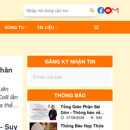
DÒNG TU
TÀI LIỆU
ĐĂNG KÝ NHẬN TIN
thân
Liên
THÔNG BÁO
olli lần
a thể
Tổng Giáo Phận Sài
thần” và
Gòn - Thông báo về
07/08/2026
549
việc tham dự Thánh lễ
Truyền chức Giám Mục
 - Suy
Thông Báo Họp Thừa
cho Đức Cha Tân Cử