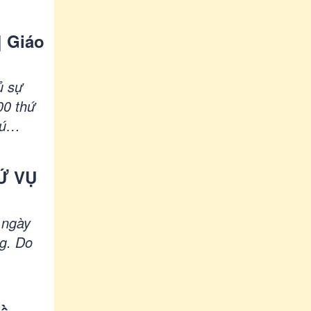
ng Giáo
| Giáo
ủ sự
00 thứ
ú
thành
Ứ VỤ
 ngày
g. Do