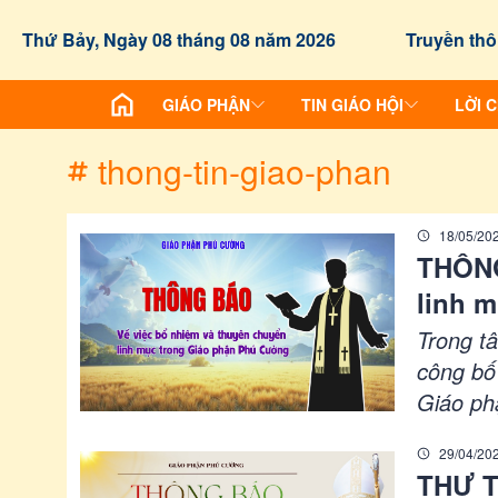
/chuyen-de/tag?id=thong-tin-giao-phan
Thứ Bảy, Ngày 08 tháng 08 năm 2026
Truyền thô
GIÁO PHẬN
TIN GIÁO HỘI
LỜI 
thong-tin-giao-phan
18/05/20
THÔNG
linh 
Trong t
công bố
Giáo ph
luôn nhi
29/04/20
THƯ T