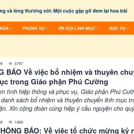
ng và lòng thương xót: Một cuộc gặp gỡ đem lại hoa trái
CHÚA
PHỤNG VỤ
ƠN GỌI LINH MỤC
MỤC VỤ
26
5797
 BÁO Về việc bổ nhiệm và thuyên chu
mục trong Giáo phận Phú Cường
âm tình hiệp thông và phục vụ, Giáo phận Phú Cư
 danh sách bổ nhiệm và thuyên chuyển linh mục tr
ận. Xin cộng đoàn cùng hiệp ý cầu nguyện cho qu
ệt thành và bình an trong sứ vụ mới.
26
1466
HÔNG BÁO: Về việc tổ chức mừng kỷ 