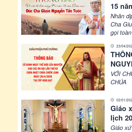
15 nă
Nhân dị
Cha Giu
gọi toàn
Thiên C
23/04/20
lễ tạ ơn
THÔNG
của lin
NGUYỆ
thờ Chá
NHẬT 
chuẩn b
VỚI CH
CẤP G
CHÚA
02/01/20
Giáo 
lịch 2
Giáo xứ