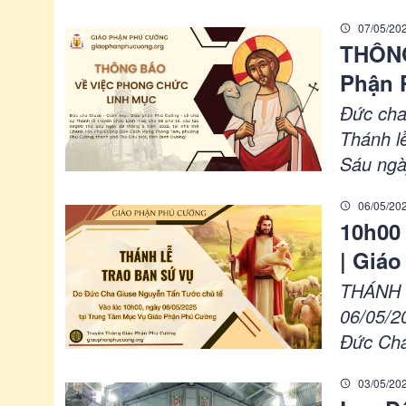
đã quyế
07/05/20
phận vào
THÔNG
Phận 
Đức cha
Thánh l
Sáu ngà
Cường (
06/05/20
phố Thủ
10h00
| Giá
THÁNH L
06/05/2
Đức Cha
03/05/20