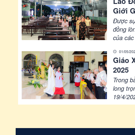
Lao Đ
Giới 
Được sự
đồng lò
của các
hành ph
01/05/20
ấm áp và
Giáo 
2025
Trong b
long tr
19/4/20
cùng sự
này là 
nhau tư
đã từ cõ