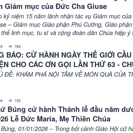
m Giám mục của Đức Cha Giuse
p kỷ niệm 15 năm lãnh nhận tác vụ Giám mục của
se – Giám mục Giáo phận Phú Cường, Giáo phận
 thể linh mục, tu sĩ và cộng đoàn dân Chúa hiệp ý 
húa và cầu nguyện cách đặc biệt cho vị chủ chăn.
26
784
 sẽ được cử hành trọng thể trong ngày Tĩnh tâm qu
 BÁO: CỬ HÀNH NGÀY THẾ GIỚI CẦU
h mục đoàn, vào sáng ngày 05 tháng 5 năm 2026 tạ
N CHO CÁC ƠN GỌI LẦN THỨ 63 - C
nh Tòa Phú Cường, cùng với các sinh hoạt thiêng l
CHÚA CHIÊN LÀNH, NGÀY 26/4/2026 - T
ị trước đó trong toàn Giáo phận.
Ủ ĐỀ: KHÁM PHÁ NỘI TÂM VỀ MÓN QUÀ CỦA T
IÁO HẠT
26
725
xứ Búng cử hành Thánh lễ đầu năm d
026 Lễ Đức Maria, Mẹ Thiên Chúa
 Búng, 01/01/2026 – Trong bối cảnh Giáo Hội cử h