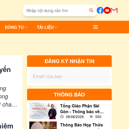
DÒNG TU
TÀI LIỆU
ĐĂNG KÝ NHẬN TIN
yển
ờng
THÔNG BÁO
ong
ý cha
Tổng Giáo Phận Sài
Gòn - Thông báo về
08/08/2026
550
việc tham dự Thánh lễ
Truyền chức Giám Mục
niệm
Thông Báo Họp Thừa
cho Đức Cha Tân Cử