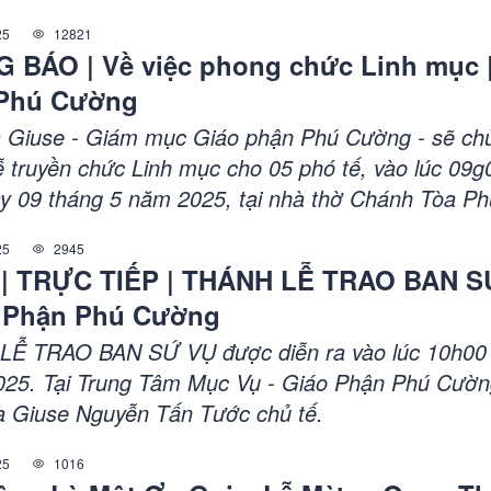
t định bổ nhiệm và thuyên chuyển các linh mục tro
25
12821
 thời gian sắp tới...
 BÁO | Về việc phong chức Linh mục 
Phú Cường
 Giuse - Giám mục Giáo phận Phú Cường - sẽ ch
ễ truyền chức Linh mục cho 05 phó tế, vào lúc 09g
y 09 tháng 5 năm 2025, tại nhà thờ Chánh Tòa Ph
394 Cách Mạng Tháng Tám, phường Phú Cường, 
25
2945
 Dầu Một, tỉnh Bình Dương)
 | TRỰC TIẾP | THÁNH LỄ TRAO BAN S
o Phận Phú Cường
Ễ TRAO BAN SỨ VỤ được diễn ra vào lúc 10h00
025. Tại Trung Tâm Mục Vụ - Giáo Phận Phú Cườn
 Giuse Nguyễn Tấn Tước chủ tế.
25
1016