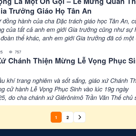
ộng Là Một Ơn Gọi – Lễ Mừng Quan T
Gia Trưởng Giáo Họ Tân An
 đồng hành của cha Đặc trách giáo học Tân An, c
ng của tất cả anh em giới Gia trưởng cũng như sự 
 đoàn thể khác, anh em giới Gia trưởng đã có một
ụng vụ thật sốt mến cùng những khoảnh khắc sum
25
757
 trọn vẹn ý nghĩa của tình huynh đệ hiệp thông...
Xứ Chánh Thiện Mừng Lễ Vọng Phục S
ầu khí trang nghiêm và sốt sắng, giáo xứ Chánh T
ọng cử hành Lễ Vọng Phục Sinh vào lúc 19g ngày
25, do cha chánh xứ Giêrônimô Trần Văn Thế chủ 
 đồng tế của cha phó Marcô Nguyễn Văn Hải. Đêm
đỉnh cao của phụng vụ năm, nơi cộng đoàn tín hữu
1
2
ởng niệm và mừng vui trước mầu nhiệm cao cả: Đứ
i chết sống lại, chiến thắng sự chết và ban cho nhâ