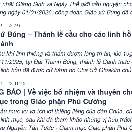
t nhật Giáng Sinh và Ngày Thế giới cầu nguyện ch
áng ngày 01/01/2026, cộng đoàn Giáo xứ Búng đã 
 Thánh lễ kính Đức Maria, Mẹ Thiên Chúa, đồng th
25
361
ễ đầu năm dương lịch.
ứ Búng – Thánh lễ cầu cho các linh hồ
hánh
u khí linh thiêng và thấm đượm lòng tri ân, lúc 19
/11/2025, tại Đất Thánh Búng, thánh lễ Canh thức
 linh hồn đã được cử hành do Cha Sở Gioakim chủ 
ng tế với quý Cha Phó, trong sự tham dự đông đả
25
11446
àn dân Chúa.
 BÁO | Về việc bổ nhiệm và thuyên c
mục trong Giáo phận Phú Cường
cầu mục vụ và ích lợi thiêng liêng của dân Chúa, c
 linh mục, sau khi đã tham khảo những vị hữu trác
se Nguyễn Tấn Tước - Giám mục Giáo phận Phú 