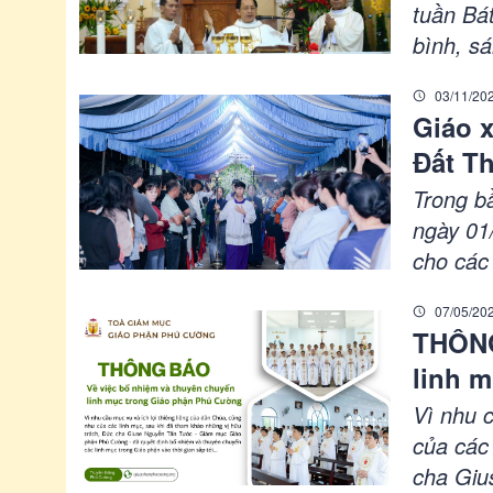
tuần Bá
bình, s
cử hành
03/11/20
Thánh l
Giáo x
Đất T
Trong bầ
ngày 01
cho các
cùng đồ
07/05/20
cộng đo
THÔNG
linh 
Vì nhu 
của các
cha Giu