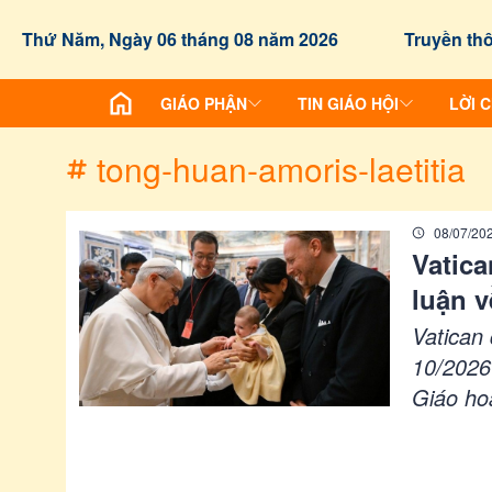
/chuyen-de/tag?id=tong-huan-amoris-laetitia
Thứ Năm, Ngày 06 tháng 08 năm 2026
Truyền thô
GIÁO PHẬN
TIN GIÁO HỘI
LỜI 
tong-huan-amoris-laetitia
08/07/20
Vatica
luận v
Vatican
10/2026 
Giáo ho
về gia 
tập, nh
Mừng ch