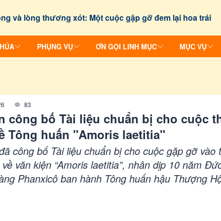
ng và lòng thương xót: Một cuộc gặp gỡ đem lại hoa trái
CHÚA
PHỤNG VỤ
ƠN GỌI LINH MỤC
MỤC VỤ
26
83
n công bố Tài liệu chuẩn bị cho cuộc t
ề Tông huấn "Amoris laetitia"
 đã công bố Tài liệu chuẩn bị cho cuộc gặp gỡ vào 
về văn kiện “Amoris laetitia”, nhân dịp 10 năm Đứ
àng Phanxicô ban hành Tông huấn hậu Thượng Hộ
đình này. Cuộc gặp gỡ do Đức Thánh Cha Lêô XIV t
ằm lắng nghe, phân định và canh tân việc loan báo 
o các gia đình hôm nay.