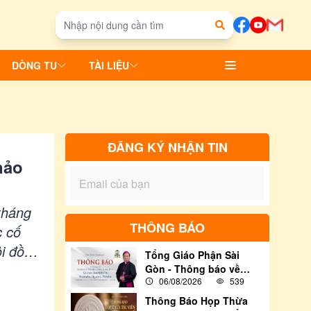
DÒNG TU
TÀI LIỆU
ĐĂNG KÝ NHẬN TIN
hảo
tháng
THÔNG BÁO
c cố
i đồng
Tổng Giáo Phận Sài
riệu
Gòn - Thông báo về
06/08/2026
539
việc tham dự Thánh lễ
Tin
Truyền chức Giám Mục
Thông Báo Họp Thừa
cho Đức Cha Tân Cử