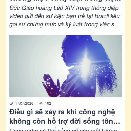
sử dụng AI và mạng xã hội
Đức Giáo hoàng Lêô XIV trong thông điệp
video gửi đến sự kiện bạn trẻ tại Brazil kêu
gọi sự chừng mực và kỷ luật trong việc sử
dụng mạng xã hội và trí tuệ nhân tạo. Ngài
nhấn mạnh tầm quan trọng của nhiệt huyết
truyền giáo và cầu nguyện để giữ ngọn lửa
đức tin. Đức Giáo hoàng khuyến khích giới
trẻ noi theo gương thánh Carlo Acutis
trong việc đặt Chúa Kitô làm trung tâm
trong mọi hành động.
17/07/2026
102
Điều gì sẽ xảy ra khi công nghệ
không còn hỗ trợ đời sống tôn
giáo mà bắt đầu thay thế chính
Công nghệ có thể củng cố các mối tương