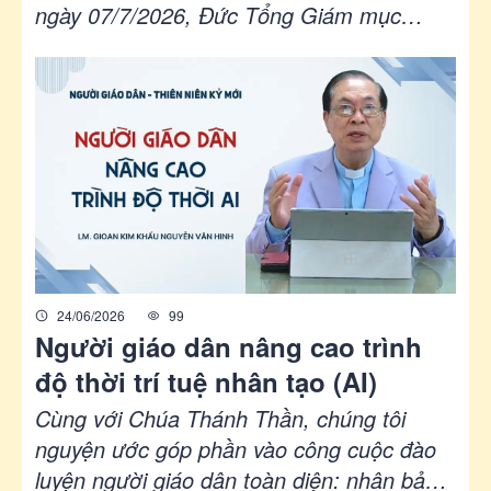
ngày 07/7/2026, Đức Tổng Giám mục
Ettore Balestrero, Sứ thần Tòa thánh và
Quan sát viên thường trực cạnh Liên Hiệp
Quốc, khẳng định quản trị trí tuệ nhân tạo
không nhằm cản trở tiến bộ, nhưng để bảo
đảm công nghệ phục vụ con người, tôn
trọng phẩm giá bất khả xâm phạm của mỗi
người và thiện ích chung.
24/06/2026
99
Người giáo dân nâng cao trình
độ thời trí tuệ nhân tạo (AI)
Cùng với Chúa Thánh Thần, chúng tôi
nguyện ước góp phần vào công cuộc đào
luyện người giáo dân toàn diện: nhân bản,