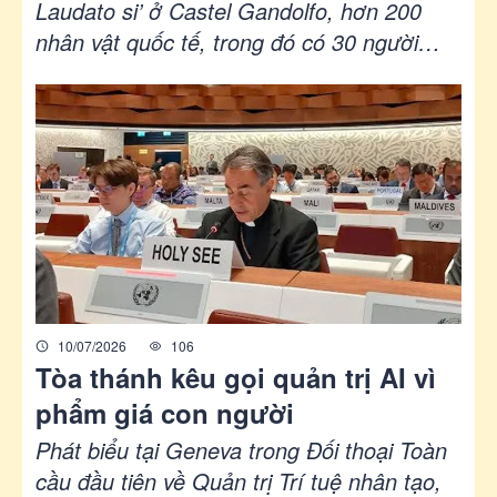
quân bị
Laudato si’ ở Castel Gandolfo, hơn 200
nhân vật quốc tế, trong đó có 30 người
đoạt giải Nobel, đại diện 30 quốc gia, các
cựu nguyên thủ và người đứng đầu chính
phủ, cùng 20 chuyên gia hàng đầu về trí
tuệ nhân tạo tham gia Hội nghị Toàn cầu
các Nhà đoạt giải Nobel về Trí tuệ Nhân
tạo và Chiến tranh Hạt nhân, để xây dựng
những nguyên tắc quản trị công nghệ, giải
trừ quân bị và bảo vệ phẩm giá con người
trong thời đại AI.
10/07/2026
106
Tòa thánh kêu gọi quản trị AI vì
phẩm giá con người
Phát biểu tại Geneva trong Đối thoại Toàn
cầu đầu tiên về Quản trị Trí tuệ nhân tạo,