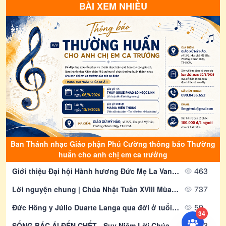
BÀI XEM NHIỀU
THƯ THÔNG BÁO: Về việc tham gia
bầu cử Đại biểu Quốc hội khóa XVI
và Đại biểu Hội đồng nhân dân các
cấp nhiệm kỳ 2026-2031
06/08/2026
1291
Thông Báo | Thư Rao Phong Chức
Linh Mục Khoá 20 | Giáo Phận Phú
Cường
06/08/2026
2048
Thông Báo | Về việc Truyền Chức
Phó tế Khoá 21 | Giáo Phận Phú
Cường
06/08/2026
2668
Ban Thánh nhạc Giáo phận Phú Cường thông báo Thường
Thông Báo | Thánh lễ Bế mạc Năm
huấn cho anh chị em ca trưởng
Thánh 2025 tại Giáo phận Phú
Cường
463
Giới thiệu Đại hội Hành hương Đức Mẹ La Vang lần thứ 32 – năm 2026
06/08/2026
1256
737
Lời nguyện chung | Chúa Nhật Tuần XVIII Mùa Thường Niên - Năm A | Giáo Phận Phú Cường
Thông Báo | Thư Rao Phong Chức
Phó Tế Khoá 21 | Giáo Phận Phú
59
Đức Hồng y Júlio Duarte Langa qua đời ở tuổi 98
Cường
34
06/08/2026
1848
593
SỐNG BÁC ÁI ĐẾN CHẾT - Suy Niệm Lời Chúa | Thứ Bảy Sau Chúa Nhật Tuần XVII Mùa Thường niên | Mt 14, 1-12 | Lm Gioan Lê Quang Tuyến