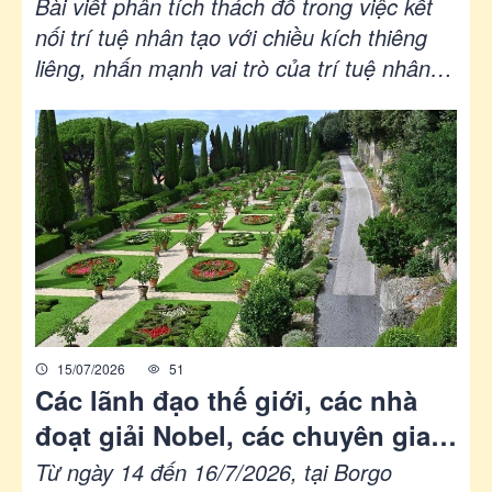
Bài viết phân tích thách đố trong việc kết
nối trí tuệ nhân tạo với chiều kích thiêng
liêng, nhấn mạnh vai trò của trí tuệ nhân
tạo trong đời sống hiện đại và những hệ lụy
về đạo đức, đặc biệt đối với giới trẻ. Tiến sĩ
Edward Tse, chuyên gia về AI, cảnh báo về
nguy cơ AI thu hút sự chú ý của con người
thông qua nội dung tiêu cực, Đồng thời kêu
gọi Giáo hội và gia đình trang bị cho trẻ em
kỹ năng tư duy phản biện và đức tin.
15/07/2026
51
Các lãnh đạo thế giới, các nhà
đoạt giải Nobel, các chuyên gia
AI thảo luận về AI và việc giải trừ
Từ ngày 14 đến 16/7/2026, tại Borgo