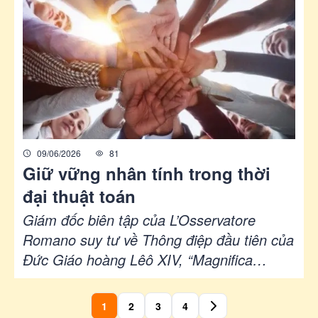
bản dịch Việt ngữ của Ủy ban Phát triển
Con người Toàn diện trực thuộc Hội đồng
Giám mục Việt Nam.
09/06/2026
81
Giữ vững nhân tính trong thời
đại thuật toán
Giám đốc biên tập của L’Osservatore
Romano suy tư về Thông điệp đầu tiên của
Đức Giáo hoàng Lêô XIV, “Magnifica
Humanitas” (Nhân loại kỳ diệu), trong đó
Đức Giáo hoàng kêu gọi công nghệ phát
1
2
3
4