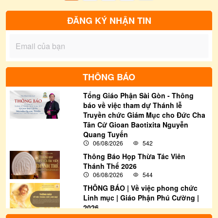
triển mà không làm cho trái tim con người
thoái hóa.
ĐĂNG KÝ NHẬN TIN
THÔNG BÁO
Tổng Giáo Phận Sài Gòn - Thông
báo về việc tham dự Thánh lễ
Truyền chức Giám Mục cho Đức Cha
Tân Cử Gioan Baotixita Nguyễn
Quang Tuyến
06/08/2026
542
Thông Báo Họp Thừa Tác Viên
Thánh Thể 2026
06/08/2026
544
THÔNG BÁO | Về việc phong chức
Linh mục | Giáo Phận Phú Cường |
2026
06/08/2026
3957