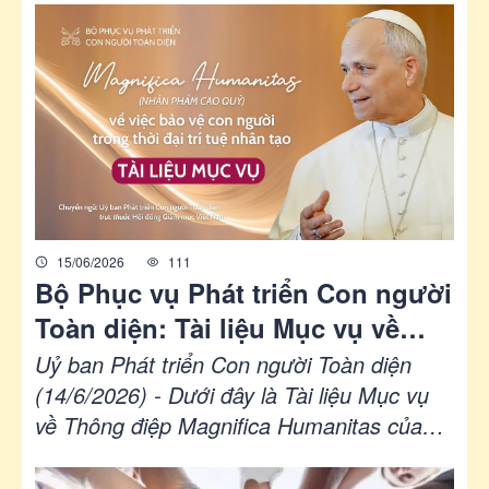
linh”, đặc biệt nơi giới trẻ. Giáo dục chính
là điều giúp con người ý thức được căn
tính của mình.
15/06/2026
111
Bộ Phục vụ Phát triển Con người
Toàn diện: Tài liệu Mục vụ về
Thông điệp Magnifica Humanitas
Uỷ ban Phát triển Con người Toàn diện
(14/6/2026) - Dưới đây là Tài liệu Mục vụ
về Thông điệp Magnifica Humanitas của
Đức Thánh cha Lêô XIV về việc chăm sóc
con người trong thời đại trí tuệ nhân tạo,