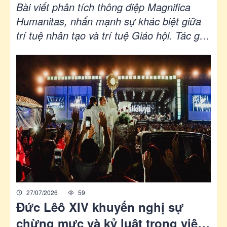
Humanitas
Bài viết phân tích thông điệp Magnifica
Humanitas, nhấn mạnh sự khác biệt giữa
trí tuệ nhân tạo và trí tuệ Giáo hội. Tác giả
Hadjadj cho rằng trí tuệ Giáo hội được
hình thành qua đời sống cộng đoàn và Lời
Chúa, không chỉ là khái niệm lý thuyết mà
còn mang chiều kích tín lý và lịch sử. Bài
viết cũng so sánh cách Thiên Chúa mặc
khải qua Ngôi Lời nhập thể với cách truyền
thông hiện đại, khẳng định giá trị của sự
hiện diện thực tế và gần gũi giữa con
người.
27/07/2026
59
Đức Lêô XIV khuyến nghị sự
chừng mực và kỷ luật trong việc