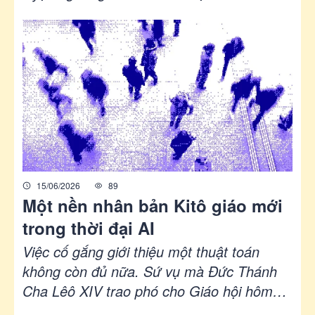
thiêng liêng, tri thức, mục vụ với AI - kỹ
năng hội nhập với thế giới đương đại.
15/06/2026
89
Một nền nhân bản Kitô giáo mới
trong thời đại AI
Việc cố gắng giới thiệu một thuật toán
không còn đủ nữa. Sứ vụ mà Đức Thánh
Cha Lêô XIV trao phó cho Giáo hội hôm
nay là cổ võ “sự sống lại các cảm thức tâm