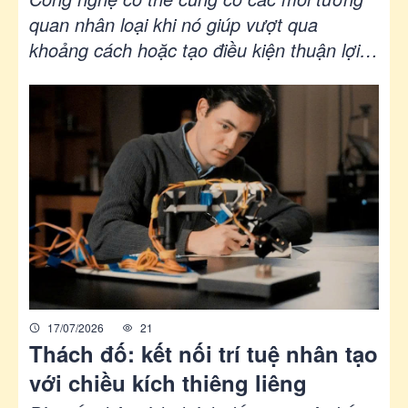
đời sống ấy?
quan nhân loại khi nó giúp vượt qua
khoảng cách hoặc tạo điều kiện thuận lợi
cho việc giao tiếp. Nhưng khi nó trở thành
vật thay thế cho sự kết nối đích thực giữa
con người với nhau, một điều thiết yếu sẽ
bị đánh mất.
17/07/2026
21
Thách đố: kết nối trí tuệ nhân tạo
với chiều kích thiêng liêng