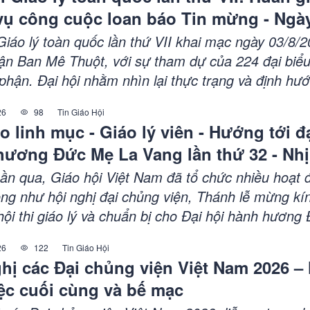
vụ công cuộc loan báo Tin mừng - Ngày
Giáo lý toàn quốc lần thứ VII khai mạc ngày 03/8/2
ận Ban Mê Thuột, với sự tham dự của 224 đại biểu
phận. Đại hội nhằm nhìn lại thực trạng và định hư
c huấn giáo, hướng đến phục vụ công cuộc loan bá
26
98
Tin Giáo Hội
ức cha Gioan Baotixita Nguyễn Huy Bắc, Giám m
o linh mục - Giáo lý viên - Hướng tới đ
ủ nhà, cùng các giám mục và linh mục tham dự, n
hương Đức Mẹ La Vang lần thứ 32 - Nh
h thần hiệp thông và truyền giáo trong huấn giáo.
iáo hội Việt Nam số 85 (28/7/2026 -
uần qua, Giáo hội Việt Nam đã tổ chức nhiều hoạt 
026)
ọng như hội nghị đại chủng viện, Thánh lễ mừng kí
hội thi giáo lý và chuẩn bị cho Đại hội hành hươn
 lần thứ 32. Các giáo phận và tổng giáo phận đều 
26
122
Tin Giáo Hội
nh hoạt mục vụ thiết thực, hướng đến việc đào tạo
hị các Đại chủng viện Việt Nam 2026 –
iáo lý viên. Các sự kiện diễn ra trong không khí t
ệc cuối cùng và bế mạc
à đầy ý nghĩa. Đại hội hành hương Đức Mẹ La Van