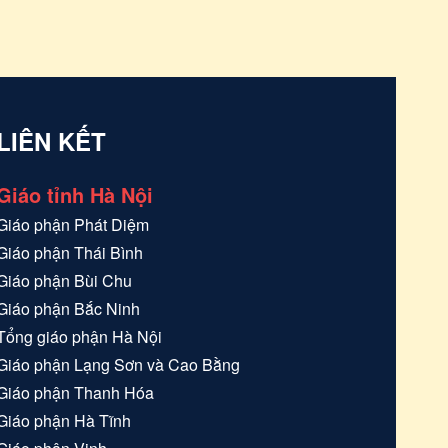
bản
u nguyện
LIÊN KẾT
Giáo tỉnh Hà Nội
Giáo phận
Phát Diệm
Giáo phận
Thái Bình
Giáo phận
Bùi Chu
Giáo phận
Bắc Ninh
Tổng giáo phận
Hà Nội
Giáo phận
Lạng Sơn và Cao Bằng
Giáo phận
Thanh Hóa
Giáo phận
Hà Tĩnh