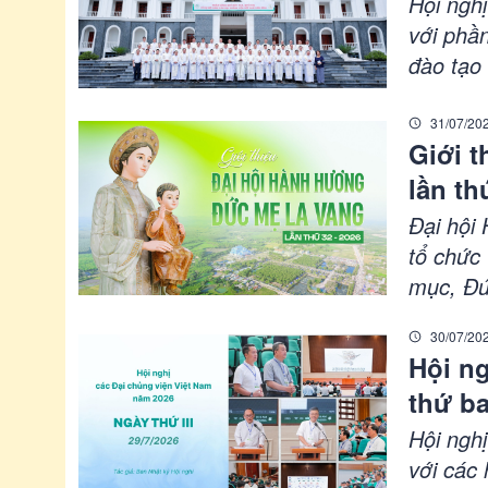
có chủ 
Hội ngh
với phần
đào tạo
cho dự 
lễ cuối 
31/07/20
Giới 
biểu và 
lần th
Đại hội
tổ chức
mục, Đứ
nước. S
30/07/20
và khơi 
Hội ng
gọi mọi
thứ b
mạnh thi
Hội ngh
với các 