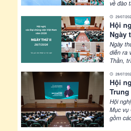
về đào t
phương 
29/07/20
Nationa
Hội ng
nhấn mạ
Ngày 
sinh.
Ngày th
diễn ra
Thần, tr
nhằm ho
28/07/20
Quang K
Hội ng
Thánh T
Trung
và góp 
Hội ngh
Mục vụ 
gồm các
viện tr