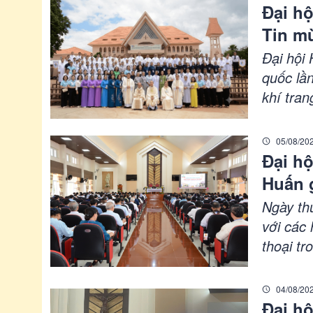
việc tru
Đại h
Tin mừ
hiệp 
Đại hội
cuộc 
quốc lầ
khí tran
như huấn
định hư
05/08/20
biểu đã 
Đại hộ
thiết th
Huấn 
Ngày thứ
với các
thoại t
truyền 
tin cách
04/08/20
chia sẻ 
Đại hộ