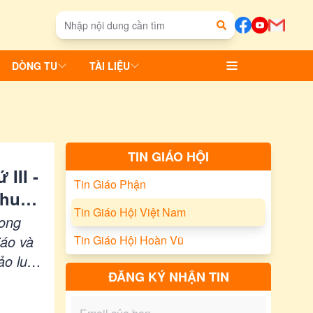
DÒNG TU
TÀI LIỆU
TIN GIÁO HỘI
III -
Tin Giáo Phận
thuật
Tin Giáo Hội Việt Nam
rong
iáo và
Tin Giáo Hội Hoàn Vũ
ảo luận
ĐĂNG KÝ NHẬN TIN
biểu
p cho