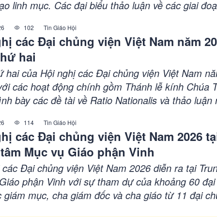
ạo linh mục. Các đại biểu thảo luận về các giai đo
pháp đào tạo, Đồng thời góp ý cho dự thảo Ratio
26
102
Tin Giáo Hội
lis. Đức cha Anphong và các cha giáo tham gia tíc
hị các Đại chủng viện Việt Nam năm 20
nh vai trò của cộng Đồng trong việc huấn luyện c
thứ hai
ứ hai của Hội nghị các Đại chủng viện Việt Nam n
 với các hoạt động chính gồm Thánh lễ kính Chúa 
ình bày các đề tài về Ratio Nationalis và thảo luậ
àn thiện văn kiện đào tạo linh mục. Đức cha Gius
26
114
Tin Giáo Hội
hang chủ sự Thánh lễ và kêu gọi sự soi sáng của
hị các Đại chủng viện Việt Nam 2026 tạ
hần. Các đại biểu tham gia tích cực, chia sẻ kinh
 tâm Mục vụ Giáo phận Vinh
ý cho nội dung dự thảo.
ị các Đại chủng viện Việt Nam 2026 diễn ra tại Tru
Giáo phận Vinh với sự tham dự của khoảng 60 đại 
 giám mục, cha giám đốc và cha giáo từ 11 đại c
ên cả nước. Hội nghị nhằm thảo luận về công cuộc 