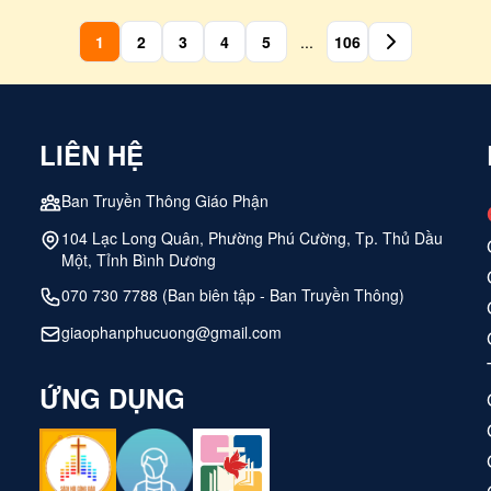
 trong bối cảnh hiện tại và hướng đến hoàn thiện 
ationalis. Sự kiện được khai mạc trong bầu khí cầ
1
2
3
4
5
...
106
thông.
LIÊN HỆ
Ban Truyền Thông Giáo Phận
104 Lạc Long Quân, Phường Phú Cường, Tp. Thủ Dầu
Một, Tỉnh Bình Dương
070 730 7788 (Ban biên tập - Ban Truyền Thông)
giaophanphucuong@gmail.com
ỨNG DỤNG