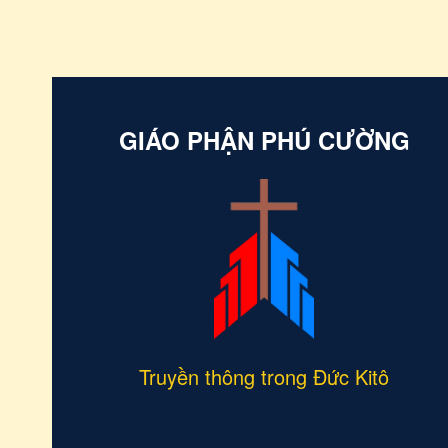
linh mục
Ratio N
và hiệp 
GIÁO PHẬN PHÚ CƯỜNG
Truyền thông trong Đức Kitô