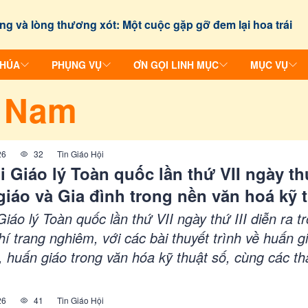
ng và lòng thương xót: Một cuộc gặp gỡ đem lại hoa trái
CHÚA
PHỤNG VỤ
ƠN GỌI LINH MỤC
MỤC VỤ
t Nam
26
32
Tin Giáo Hội
i Giáo lý Toàn quốc lần thứ VII ngày thứ 
iáo và Gia đình trong nền văn hoá kỹ 
Giáo lý Toàn quốc lần thứ VII ngày thứ III diễn ra t
í trang nghiêm, với các bài thuyết trình về huấn g
, huấn giáo trong văn hóa kỹ thuật số, cùng các th
giáo dục đức tin trong thời đại công nghệ. Các đại 
 tích cực, chia sẻ kinh nghiệm và đề xuất giải phá
26
41
Tin Giáo Hội