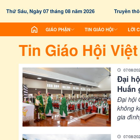
/chuyen-de/tin-giao-hoi-viet-nam
Thứ Sáu, Ngày 07 tháng 08 năm 2026
Truyền thô
GIÁO PHẬN
TIN GIÁO HỘI
LỜI 
Tin Giáo Hội Việ
07/08/20
Đại hộ
Huấn g
số
Đại hội 
không kh
gia đình
về việc 
tham gia
07/08/20