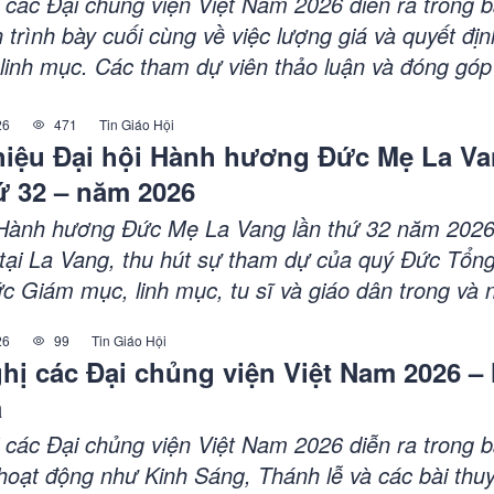
đề “Đức Maria, người loan báo Tin Mừng.”
ị các Đại chủng viện Việt Nam 2026 diễn ra trong b
 trình bày cuối cùng về việc lượng giá và quyết địn
 linh mục. Các tham dự viên thảo luận và đóng góp
thảo Ratio Nationalis, Đồng thời cảm tạ Chúa tron
ngày. Hội nghị ghi nhận sự đóng góp tích cực của c
26
471
Tin Giáo Hội
thiệu Đại hội Hành hương Đức Mẹ La V
đề xuất những điều chỉnh cần thiết.
ứ 32 – năm 2026
 Hành hương Đức Mẹ La Vang lần thứ 32 năm 202
 tại La Vang, thu hút sự tham dự của quý Đức Tổn
c Giám mục, linh mục, tu sĩ và giáo dân trong và 
ự kiện nhằm tôn vinh Đức Mẹ La Vang, cầu xin ân
26
99
Tin Giáo Hội
dậy tinh thần đức tin trong cộng đoàn. Đại hội cũn
hị các Đại chủng viện Việt Nam 2026 –
 người về bên Mẹ để tìm kiếm sự an ủi, hy vọng và
a
êng liêng.
ị các Đại chủng viện Việt Nam 2026 diễn ra trong b
hoạt động như Kinh Sáng, Thánh lễ và các bài thuy