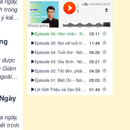
a ngày,
Hội nghị Panama kêu gọi bảo vệ cộng đồng người khiếm thính
h trong
 ý kiến
g Thánh
ác đại
Episode 06: Hôn nhân - Nói Với Chính Mình
05:11
ang
Episode 05: Nói với tuổi trẻ về tình yêu - Nói Với Chính Mình
11:48
Episode 04: Tuổi thơ - Nói Với Chính Mình
06:26
6 được
Episode 03: Gia đình - Nói Với Chính Mình
05:21
g Giám
Episode 02: Tết đến, phải nghĩ đến người khác - Nói Với Chính Mình
04:59
ngoài
Episode 01: Biết Ơn – Nói Với Chính Mình
05:03
 sủng
Lời Giới Thiệu và Vào Đề – Nói Với Chính Mình
01:46
g kêu
 Ngày
 sức
a ngày,
ết trình