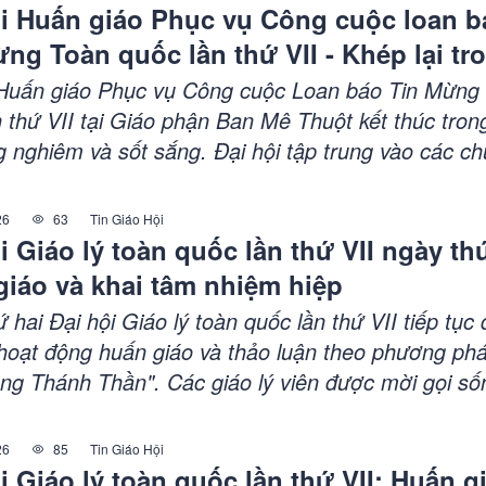
yền bá Tin Mừng trong xã hội hiện đại.
ội Huấn giáo Phục vụ Công cuộc loan b
ng Toàn quốc lần thứ VII - Khép lại tr
thông, mở ra một hướng đi mới cho cô
 Huấn giáo Phục vụ Công cuộc Loan báo Tin Mừng
huấn giáo Việt Nam
n thứ VII tại Giáo phận Ban Mê Thuột kết thúc tro
g nghiêm và sốt sắng. Đại hội tập trung vào các c
 giáo và gia đình, huấn giáo và kỹ thuật số, cùng
ớng mới cho công cuộc huấn giáo tại Việt Nam. Cá
26
63
Tin Giáo Hội
cùng nhau đối thoại, phân định và đề ra những giả
i Giáo lý toàn quốc lần thứ VII ngày thứ 
ực.
giáo và khai tâm nhiệm hiệp
 hai Đại hội Giáo lý toàn quốc lần thứ VII tiếp tục 
 hoạt động huấn giáo và thảo luận theo phương phá
rong Thánh Thần". Các giáo lý viên được mời gọi số
đạt Lời Chúa, giúp người tín hữu gặp gỡ Chúa và s
 trưởng thành. Buổi chiều, các nhóm thảo luận sôi 
26
85
Tin Giáo Hội
kinh nghiệm và đề xuất giải pháp cho việc đào tạo 
i Giáo lý toàn quốc lần thứ VII: Huấn g