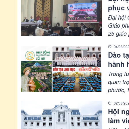
viên.
phục 
mạc
Đại hội 
Giáo ph
25 giáo 
công tá
04/08/20
Mừng. Đ
Đào tạ
phận ch
hành 
mạnh tin
sống G
Trong t
03/8/2
quan tr
phước, 
La Vang
02/08/20
những si
Hội ng
mục và g
làm vi
trọng v