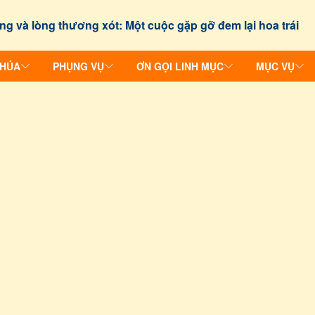
ng và lòng thương xót: Một cuộc gặp gỡ đem lại hoa trái
CHÚA
PHỤNG VỤ
ƠN GỌI LINH MỤC
MỤC VỤ