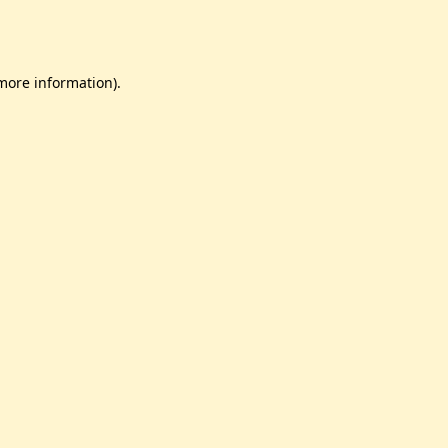
 more information)
.