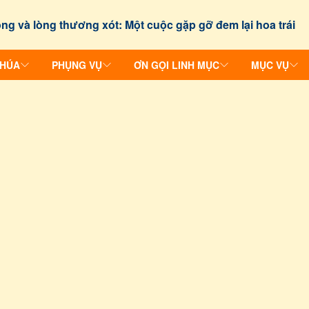
ng và lòng thương xót: Một cuộc gặp gỡ đem lại hoa trái
CHÚA
PHỤNG VỤ
ƠN GỌI LINH MỤC
MỤC VỤ