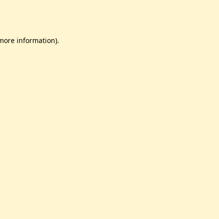
 more information)
.