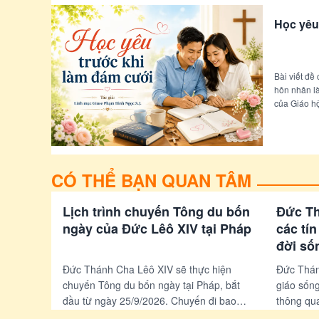
Học yêu
Bài viết đề
hôn nhân là
của Giáo hộ
đình bền vữ
CÓ THỂ BẠN QUAN TÂM
Lịch trình chuyến Tông du bốn
Đức Th
ngày của Đức Lêô XIV tại Pháp
các tí
đời số
Phụng 
Đức Thánh Cha Lêô XIV sẽ thực hiện
Đức Thán
chuyến Tông du bốn ngày tại Pháp, bắt
giáo sốn
đầu từ ngày 25/9/2026. Chuyến đi bao
thông qu
gồm các hoạt động như gặp Tổng thống
mạnh vai