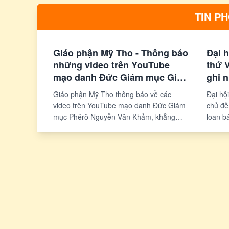
Pháp, tham quan các trung tâm hỗ trợ
việc dạy 
TIN P
người di cư, và cầu nguyện tại Đền Thánh
Buổi tiếp
Đức Mẹ Lộ Đức. Chuyến đi cũng có cuộc
cung Thá
gặp riêng với các nạn nhân bị lạm dụng
tiết nóng
Giáo phận Mỹ Tho - Thông báo
Đại h
trong Giáo hội.
ngại về v
những video trên YouTube
thứ V
đang dần 
mạo danh Đức Giám mục Giáo
ghi 
hữu.
phận Mỹ Tho
Giáo phận Mỹ Tho thông báo về các
Đại hội
video trên YouTube mạo danh Đức Giám
chủ đề
mục Phêrô Nguyễn Văn Khảm, khẳng
loan b
định Đức Giám mục không có kênh
Ban M
YouTube riêng và những video này đã lừa
"Đối t
đảo, gây hiểu lầm trong Giáo hội. Thông
buổi hộ
báo kêu gọi cộng đoàn cảnh giác và chia
quanh 
sẻ thông tin để bảo vệ sự hiệp nhất.
trường