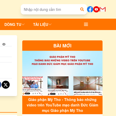
DÒNG TU
TÀI LIỆU
BÀI MỚI
Giáo phận Mỹ Tho - Thông báo những
video trên YouTube mạo danh Đức Giám
mục Giáo phận Mỹ Tho