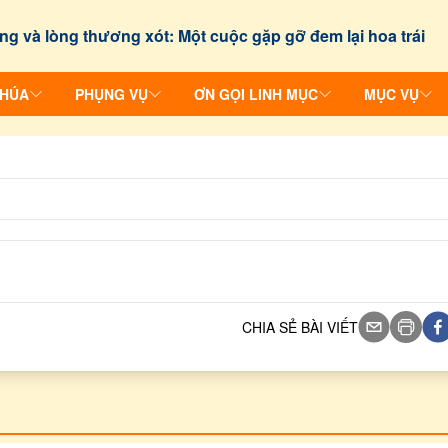
ng và lòng thương xót: Một cuộc gặp gỡ đem lại hoa trái
CHÚA
PHỤNG VỤ
ƠN GỌI LINH MỤC
MỤC VỤ
CHIA SẺ BÀI VIẾT