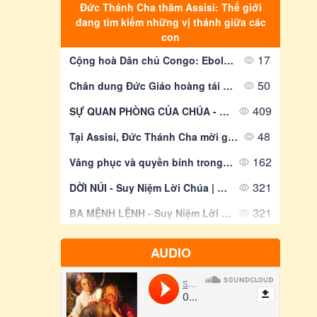
ng.
Đức Thánh Cha thăm Assisi: Thế giới
đang tìm kiếm những vị thánh giữa các
con
17
Cộng hoà Dân chủ Congo: Ebola khiến 330 trẻ em tử vong
50
Chân dung Đức Giáo hoàng tái xuất hiện trên các đồng tiền cắc của Vatican
409
SỰ QUAN PHÒNG CỦA CHÚA - Suy Niệm Lời Chúa | Chúa Nhật Tuần XVIII Mùa Thường niên - Năm A | Mt 14, 13-21 | Lm Gioan Lê Quang Tuyến
48
Tại Assisi, Đức Thánh Cha mời gọi người trẻ dám ước mơ “những điều lớn lao”
162
Vâng phục và quyền bính trong đời tu
321
DỜI NÚI - Suy Niệm Lời Chúa | Thứ Bảy Sau Chúa Nhật Tuần XVIII Mùa Thường Niên | Mt 17, 14-19 | Lm Gioan Lê Quang Tuyến
321
BA MỆNH LỆNH - Suy Niệm Lời Chúa | Thứ Sáu Sau Chúa Nhật Tuần XVIII Mùa Thường Niên | Mt 16, 24-28 | Lm Gioan Lê Quang Tuyến
261
19h30 | Cầu Nguyện với Lời Chúa - Chủ đề: “CHÚA KITÔ ĐỒNG HÀNH VỚI CHÚNG TA” | 07.8.2026
AUDIO
88
Đại hội Giáo lý Toàn quốc lần thứ VII ngày thứ III - Huấn giáo và Gia đình trong nền văn hoá kỹ thuật số