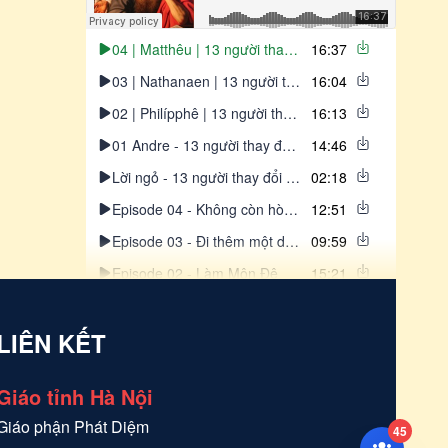
04 | Matthêu | 13 người thay đổi thế giới - Chí Thiện
16:37
03 | Nathanaen | 13 người thay đổi thế giới - Chí Thiện
16:04
02 | Philípphê | 13 người thay đổi thế giới - Chí Thiện
16:13
01 Andre - 13 người thay đổi thế gới- Chí Thiện
14:46
Lời ngỏ - 13 người thay đổi thế giới - Chí Thiện
02:18
Episode 04 - Không còn hòn đá nào trên hòn đá nào
12:51
Episode 03 - Đi thêm một dặm nữa
09:59
Episode 02 - Làm Môn Đệ
15:21
Episode 01-Lời lãi và thua thiệt
05:53
LIÊN KẾT
Episode 05: Chiếc Bánh Thứ Năm - 5 chiếc bánh và 2 con cá
18:18
Giáo tỉnh Hà Nội
Giáo phận
Phát Diệm
45