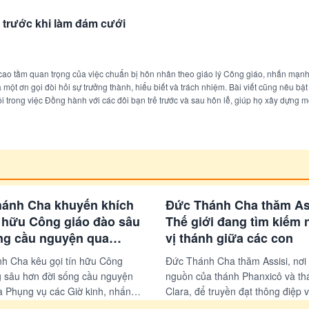
 trước khi làm đám cưới
 cao tầm quan trọng của việc chuẩn bị hôn nhân theo giáo lý Công giáo, nhấn mạn
 một ơn gọi đòi hỏi sự trưởng thành, hiểu biết và trách nhiệm. Bài viết cũng nêu bật 
i trong việc Đồng hành với các đôi bạn trẻ trước và sau hôn lễ, giúp họ xây dựng m
ng và tràn đầy ân sủng.
ánh Cha khuyến khích
Đức Thánh Cha thăm As
n hữu Công giáo đào sâu
Thế giới đang tìm kiếm
ng cầu nguyện qua
vị thánh giữa các con
vụ các Giờ kinh
h Cha kêu gọi tín hữu Công
Đức Thánh Cha thăm Assisi, nơi 
g sâu hơn đời sống cầu nguyện
nguồn của thánh Phanxicô và th
a Phụng vụ các Giờ kinh, nhấn
Clara, để truyền đạt thông điệp 
 trò của Chúa Thánh Thần trong
đổi qua Chúa Giêsu và vai trò c