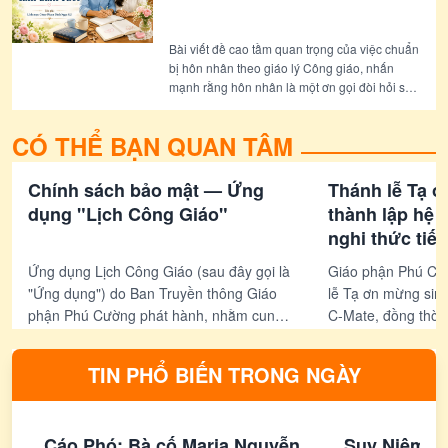
Bài viết đề cao tầm quan trọng của việc chuẩn
bị hôn nhân theo giáo lý Công giáo, nhấn
mạnh rằng hôn nhân là một ơn gọi đòi hỏi sự
trưởng thành, hiểu biết và trách nhiệm. Bài
viết cũng nêu bật vai trò của Giáo hội trong
CÓ THỂ BẠN QUAN TÂM
việc Đồng hành với các đôi bạn trẻ trước và
sau hôn lễ, giúp họ xây dựng một gia đình
bền vững và tràn đầy ân sủng.
Chính sách bảo mật — Ứng
Thánh lễ Tạ 
dụng "Lịch Công Giáo"
thành lập hệ 
nghi thức tiế
Tông Đồ IT
Ứng dụng Lịch Công Giáo (sau đây gọi là
Giáo phận Phú Cư
"Ứng dụng") do Ban Truyền thông Giáo
lễ Tạ ơn mừng sin
phận Phú Cường phát hành, nhằm cung
C-Mate, đồng thời 
cấp lịch phụng vụ Công giáo, bài đọc,
nhận thành viên c
thông tin các ngày lễ và thông báo mục
Tông Đồ IT, trong 
TIN PHỔ BIẾN TRONG NGÀY
vụ.
và tràn đầy niềm 
Laetare.
Cáo Phó: Bà cố Maria Nguyễn
Suy Niệm L