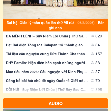
Đại hội Giáo lý toàn quốc lần thứ VII (03 - 06/8/2026) - Bản
ghi nhớ
329
BA MỆNH LỆNH - Suy Niệm Lời Chúa | Thứ Sáu Sau Chúa Nhật Tuần XVIII Mùa Thường Niên | Mt 16, 24-28 | Lm Gioan Lê Quang Tuyến
34
Hạt Đại diện Tông tòa Calapan trở thành giáo phận sau gần 90 năm truyền giáo
157
Tài liệu cầu nguyện cùng Đức Thánh Cha tháng 8/2026: Cầu nguyện cho việc loan báo Tin mừng tại phố thị
38
ĐHY Parolin: Hiện diện bên cạnh những người bị gạt ra bên lề
37
Mục tiêu năm 2026: Cầu nguyện với Kinh Phụng vụ
70
Công bố bài hát chủ đề ngày Quốc tế Giới trẻ 2027 tại Seoul
398
DỜI NÚI - Suy Niệm Lời Chúa | Thứ Bảy Sau Chúa Nhật Tuần XVIII Mùa Thường Niên | Mt 17, 14-19 | Lm Gioan Lê Quang Tuyến
52
Vườn Vatican, một nơi của lòng sùng kính dành cho Đức Mẹ
AUDIO
49
Assisi: Khai mạc cuộc gặp gỡ giới trẻ Phan Sinh “GO! Franciscan Youth Meeting”