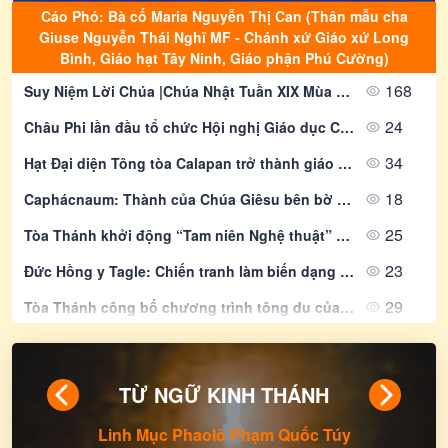
Cáo Phó: Bà cố Maria Nguyễn Thị Can (Thân mẫu cha
Giuse Nguyễn Thái Nghĩ MF - Chánh xứ Giáo xứ Long
Bình, Giáo hạt Tây Ninh, Giáo phận Phú Cường)
168
Suy Niệm Lời Chúa |Chúa Nhật Tuần XIX Mùa Thường Niên - Năm A| Mt 14,22-33 | Lm Alfonso Nguyễn Quang Hiển-Gp Phú Cường
24
Châu Phi lần đầu tổ chức Hội nghị Giáo dục Công giáo cấp châu lục
34
Hạt Đại diện Tông tòa Calapan trở thành giáo phận sau gần 90 năm truyền giáo
18
Caphácnaum: Thành của Chúa Giêsu bên bờ hồ Galilê
25
Tòa Thánh khởi động “Tam niên Nghệ thuật” các Đại học Công giáo
23
Đức Hồng y Tagle: Chiến tranh làm biến dạng thế giới
29
Tòa Thánh công bố chương trình tông du của Đức Thánh Cha tại Pháp
234
Suy Niệm Lời Chúa | Thứ Hai Sau Chúa Nhật Tuần XIX Mùa Thường niên - THÁNH LAURENSO, PHÓ TẾ, TỬ ĐẠO. Lễ kính | Ga 12,24-26 | Phút Cầu Nguyện
89
Giáo phận Mỹ Tho - Thông báo những video trên YouTube mạo danh Đức Giám mục Giáo phận Mỹ Tho
TỪ NGỮ KINH THÁNH
Linh Mục Phaolô Phạm Quốc Túy