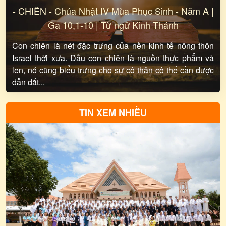
-
CHIÊN - Chúa Nhật IV Mùa Phục Sinh - Năm A |
Ga 10,1-10 | Từ ngữ Kinh Thánh
Con chiên là nét đặc trưng của nền kinh tế nông thôn
Israel thời xưa. Dầu con chiên là nguồn thực phẩm và
len, nó cũng biểu trưng cho sự cô thân cô thế cần được
dẫn dắt...
TIN XEM NHIỀU