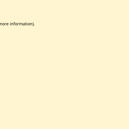
 more information)
.