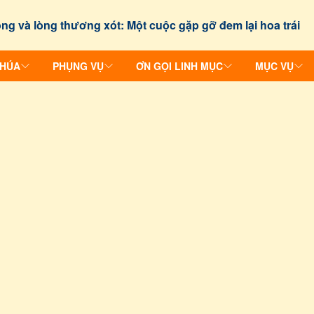
ng và lòng thương xót: Một cuộc gặp gỡ đem lại hoa trái
CHÚA
PHỤNG VỤ
ƠN GỌI LINH MỤC
MỤC VỤ