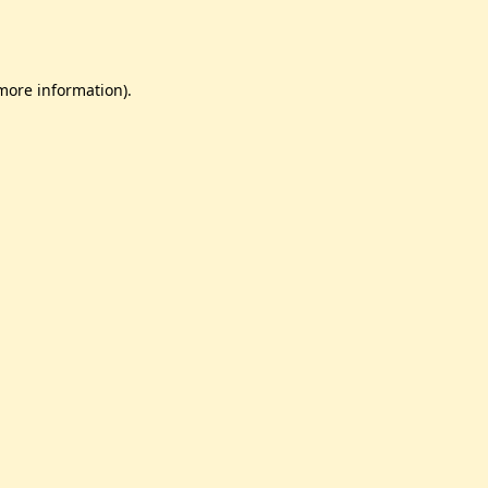
 more information)
.