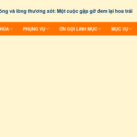
ông và lòng thương xót: Một cuộc gặp gỡ đem lại hoa trái
CHÚA
PHỤNG VỤ
ƠN GỌI LINH MỤC
MỤC VỤ