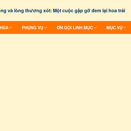
ng và lòng thương xót: Một cuộc gặp gỡ đem lại hoa trái
CHÚA
PHỤNG VỤ
ƠN GỌI LINH MỤC
MỤC VỤ