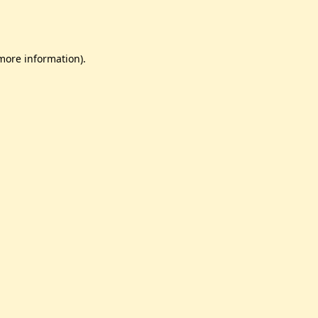
 more information)
.