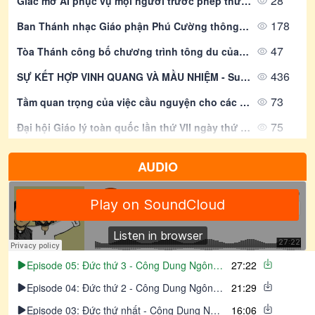
28
Giấc mơ AI phục vụ mọi người trước phép thử về đầu tư và lợi nhuận
178
Ban Thánh nhạc Giáo phận Phú Cường thông báo khai giảng Lớp Nhạc lý căn bản – Kí xướng âm
47
Tòa Thánh công bố chương trình tông du của Đức Thánh Cha tại Pháp
436
SỰ KẾT HỢP VINH QUANG VÀ MẦU NHIỆM - Suy Niệm Lời Chúa | Thứ Năm Sau Chúa Nhật Tuần XVIII Mùa Thường Niên - LỄ CHÚA HIỂN DUNG - Năm A - Lễ Kính | Mt 17, 1-9 | Lm Gioan Lê Quang Tuyến
73
Tầm quan trọng của việc cầu nguyện cho các linh mục đang gặp khó khăn
75
Đại hội Giáo lý toàn quốc lần thứ VII ngày thứ II - Huấn giáo và khai tâm nhiệm hiệp
50
Mục tiêu năm 2026: Cầu nguyện với Kinh Phụng vụ
AUDIO
438
DỜI NÚI - Suy Niệm Lời Chúa | Thứ Bảy Sau Chúa Nhật Tuần XVIII Mùa Thường Niên | Mt 17, 14-19 | Lm Gioan Lê Quang Tuyến
Episode 05: Đức thứ 3 - Công Dung Ngôn Hạnh của Người Linh Mục Chúa Ki-Tô
27:22
Episode 04: Đức thứ 2 - Công Dung Ngôn Hạnh của Người Linh Mục Chúa Ki-Tô
21:29
Episode 03: Đức thứ nhất - Công Dung Ngôn Hạnh của Người Linh Mục Chúa Ki-Tô
16:06