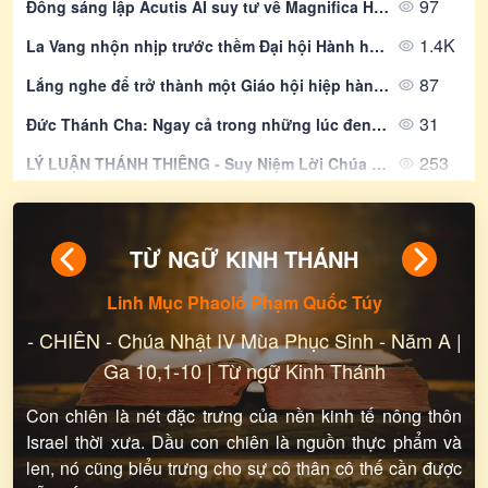
97
Đồng sáng lập Acutis AI suy tư về Magnifica Humanitas và lời mời gọi của Đức Giáo Hoàng đối với các môn đệ trong thời đại kỹ thuật số
1.4K
La Vang nhộn nhịp trước thềm Đại hội Hành hương Đức Mẹ La Vang lần thứ 32
87
Lắng nghe để trở thành một Giáo hội hiệp hành: Những điểm học hỏi từ phương pháp luận của Thượng Hội đồng 2021–2024 và kinh nghiệm châu Á
31
Đức Thánh Cha: Ngay cả trong những lúc đen tối nhất, Chúa Giêsu cũng không bỏ rơi chúng ta
253
LÝ LUẬN THÁNH THIÊNG - Suy Niệm Lời Chúa | Thứ Ba Sau Chúa Nhật Tuần XIX Mùa Thường Niên | Mt 18, 1-5. 10. 12-14 | Lm Gioan Lê Quang Tuyến
377
SINH NHIỀU HOA TRÁI - Suy Niệm Lời Chúa | Thứ Hai Sau Chúa Nhật Tuần XIX Mùa Thường Niên - LỄ THÁNH LÔRENSÔ, PHÓ TẾ, TỬ ÐẠO - Lễ Kính | Ga 12, 24-26 | Lm Gioan Lê Quang Tuyến
500
Suy Niệm Lời Chúa | Thứ Ba Sau Chúa Nhật Tuần XIX Mùa Thường niên - THÁNH CLARA, TRINH NỮ. Lễ nhớ | Mt 18,1-5.10.12-14 | Phút Cầu Nguyện
TỪ NGỮ KINH THÁNH
Linh Mục Phaolô Phạm Quốc Túy
-
CHIÊN - Chúa Nhật IV Mùa Phục Sinh - Năm A |
Ga 10,1-10 | Từ ngữ Kinh Thánh
Con chiên là nét đặc trưng của nền kinh tế nông thôn
Israel thời xưa. Dầu con chiên là nguồn thực phẩm và
len, nó cũng biểu trưng cho sự cô thân cô thế cần được