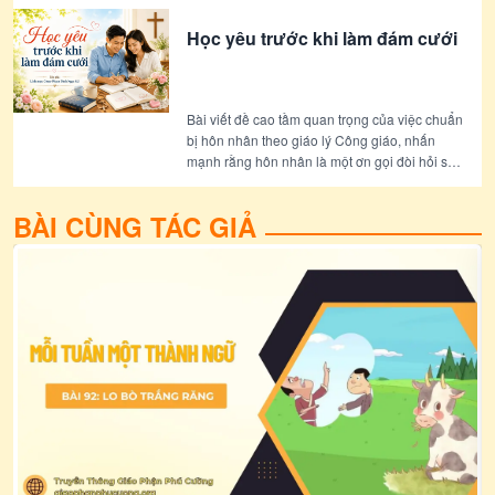
Học yêu trước khi làm đám cưới
Bài viết đề cao tầm quan trọng của việc chuẩn
bị hôn nhân theo giáo lý Công giáo, nhấn
mạnh rằng hôn nhân là một ơn gọi đòi hỏi sự
trưởng thành, hiểu biết và trách nhiệm. Bài
viết cũng nêu bật vai trò của Giáo hội trong
BÀI CÙNG TÁC GIẢ
việc Đồng hành với các đôi bạn trẻ trước và
sau hôn lễ, giúp họ xây dựng một gia đình
bền vững và tràn đầy ân sủng.