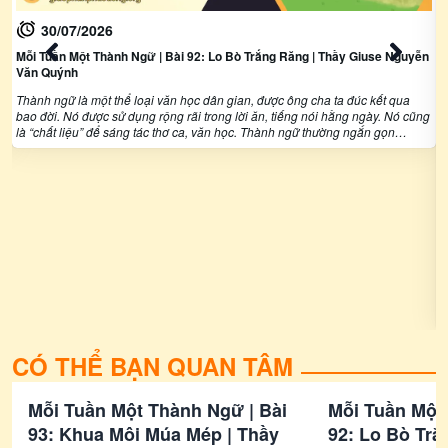
30/07/2026
Mỗi Tuần Một Thành Ngữ | Bài 92: Lo Bò Trắng Răng | Thầy Giuse Nguyễn
Văn Quýnh
Thành ngữ là một thể loại văn học dân gian, được ông cha ta đúc kết qua
ng
bao đời. Nó được sử dụng rộng rãi trong lời ăn, tiếng nói hằng ngày. Nó cũng
là “chất liệu” để sáng tác thơ ca, văn học. Thành ngữ thường ngắn gọn
nhưng ý tứ rất phong phú và sâu sắc, nó cho ta nhiều bài học thú vị...
M
N
T
b
l
n
CÓ THỂ BẠN QUAN TÂM
Mỗi Tuần Một Thành Ngữ | Bài
Mỗi Tuần Một
93: Khua Môi Múa Mép | Thầy
92: Lo Bò Trắ