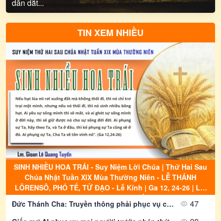
dẫn dắt...
TIN XEM NHIỀU
SINH NHIỀU HOA TRÁI - Suy Niệm Lời Chúa | Thứ Hai Sau
Chúa Nhật Tuần XIX Mùa Thường Niên - LỄ THÁNH
LÔRENSÔ, PHÓ TẾ, TỬ ÐẠO - Lễ Kính | Ga 12, 24-26 | Lm
Gioan Lê Quang Tuyến
47
Đức Thánh Cha: Truyền thông phải phục vụ công ích của gia đình nhân loại