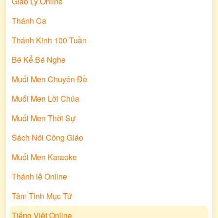
Giáo Lý Online
giai đoạn cuộc đ
linh mục. Ngài 
Thánh Ca
Chúa yêu thương
chúng ta hoàn h
Thánh Kinh 100 Tuần
Tình Yêu.
Bé Kể Bé Nghe
Muối Men Chuyên Đề
Muối Men Lời Chúa
Muối Men Thời Sự
Sách Nói Công Giáo
Muối Men Karaoke
Thánh lễ Online
Tâm Tình Mục Tử
Tiếng Việt Online