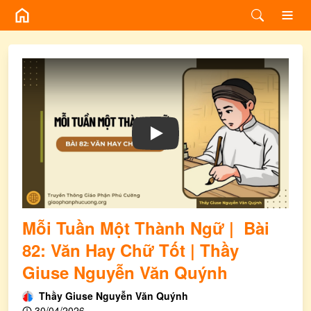
Play
Mỗi Tuần Một Thành Ngữ | Bài
82: Văn Hay Chữ Tốt | Thầy
Giuse Nguyễn Văn Quýnh
Thầy Giuse Nguyễn Văn Quýnh
30/04/2026