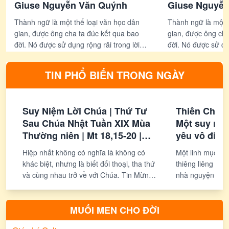
Giuse Nguyễn Văn Quýnh
Giuse Nguyễ
Thành ngữ là một thể loại văn học dân
Thành ngữ là một t
gian, được ông cha ta đúc kết qua bao
gian, được ông cha
đời. Nó được sử dụng rộng rãi trong lời
đời. Nó được sử dụn
ăn, tiếng nói hằng ngày. Nó cũng là “chất
ăn, tiếng nói hằng
liệu” để sáng tác thơ ca, văn học. Thành
liệu” để sáng tác 
TIN PHỔ BIẾN TRONG NGÀY
ngữ thường ngắn gọn nhưng ý tứ rất
ngữ thường ngắn g
phong phú và sâu sắc, nó cho ta nhiều
phong phú và sâu s
bài học thú vị...
bài học thú vị...
Suy Niệm Lời Chúa | Thứ Tư
Thiên Chúa 
Sau Chúa Nhật Tuần XIX Mùa
Một suy niệ
Thường niên | Mt 18,15-20 |
yêu vô điều
Phút Cầu Nguyện
Hiệp nhất không có nghĩa là không có
Một linh mục ngư
khác biệt, nhưng là biết đối thoại, tha thứ
thiêng liêng sâu
và cùng nhau trở về với Chúa. Tin Mừng
nhà nguyện, cảm
hôm nay mời gọi chúng ta trở thành
kiện của Thiên 
những người kiến tạo hòa bình, để nơi
của Đức Giêsu t
đâu có yêu thương và hiệp thông, nơi đó
nghiệm này giúp
MUỐI MEN CHO ĐỜI
có Chúa hiện diện.
thành và yêu th