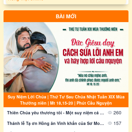
BÀI MỚI
Suy Niệm Lời Chúa | Thứ Tư Sau Chúa Nhật Tuần XIX Mùa
Thường niên | Mt 18,15-20 | Phút Cầu Nguyện
260
Thiên Chúa yêu thương tôi - Một suy niệm cá nhân về tình yêu vô điều kiện của Chúa Cha
157
Thánh lễ Tạ ơn Hồng ân Vĩnh khấn của Sơ Monica Đỗ Thị Kim Nhi tại Giáo xứ Mỹ Hảo