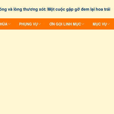
ông và lòng thương xót: Một cuộc gặp gỡ đem lại hoa trái
CHÚA
PHỤNG VỤ
ƠN GỌI LINH MỤC
MỤC VỤ