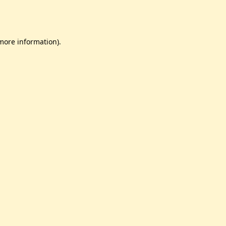
 more information)
.