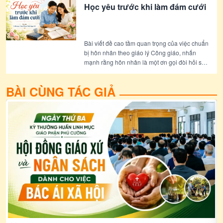
Học yêu trước khi làm đám cưới
Bài viết đề cao tầm quan trọng của việc chuẩn
bị hôn nhân theo giáo lý Công giáo, nhấn
mạnh rằng hôn nhân là một ơn gọi đòi hỏi sự
trưởng thành, hiểu biết và trách nhiệm. Bài
viết cũng nêu bật vai trò của Giáo hội trong
BÀI CÙNG TÁC GIẢ
việc Đồng hành với các đôi bạn trẻ trước và
sau hôn lễ, giúp họ xây dựng một gia đình
bền vững và tràn đầy ân sủng.