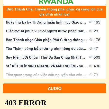
Đức Thánh Cha: Truyền thông phải phục vụ công ích của
gia đình nhân loại
465
Ngày thứ ba kỳ Thường huấn linh mục Giáo phận Phú Cường: Hội đồng Giáo xứ và ngân sách dành cho việc bác ái xã hội
28
Giấc mơ AI phục vụ mọi người trước phép thử về đầu tư và lợi nhuận
178
Ban Thánh nhạc Giáo phận Phú Cường thông báo khai giảng Lớp Nhạc lý căn bản – Kí xướng âm
47
Tòa Thánh công bố chương trình tông du của Đức Thánh Cha tại Pháp
503
Suy Niệm Lời Chúa | Thứ Ba Sau Chúa Nhật Tuần XIX Mùa Thường niên - THÁNH CLARA, TRINH NỮ. Lễ nhớ | Mt 18,1-5.10.12-14 | Phút Cầu Nguyện
436
SỰ KẾT HỢP VINH QUANG VÀ MẦU NHIỆM - Suy Niệm Lời Chúa | Thứ Năm Sau Chúa Nhật Tuần XVIII Mùa Thường Niên - LỄ CHÚA HIỂN DUNG - Năm A - Lễ Kính | Mt 17, 1-9 | Lm Gioan Lê Quang Tuyến
73
Tầm quan trọng của việc cầu nguyện cho các linh mục đang gặp khó khăn
75
Đại hội Giáo lý toàn quốc lần thứ VII ngày thứ II - Huấn giáo và khai tâm nhiệm hiệp
AUDIO
50
Mục tiêu năm 2026: Cầu nguyện với Kinh Phụng vụ