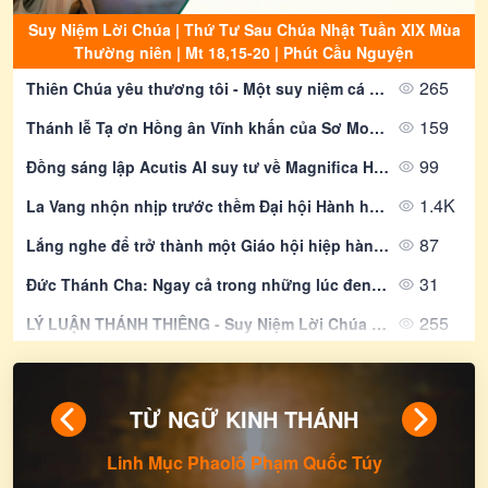
Suy Niệm Lời Chúa | Thứ Tư Sau Chúa Nhật Tuần XIX Mùa
Thường niên | Mt 18,15-20 | Phút Cầu Nguyện
265
Thiên Chúa yêu thương tôi - Một suy niệm cá nhân về tình yêu vô điều kiện của Chúa Cha
159
Thánh lễ Tạ ơn Hồng ân Vĩnh khấn của Sơ Monica Đỗ Thị Kim Nhi tại Giáo xứ Mỹ Hảo
99
Đồng sáng lập Acutis AI suy tư về Magnifica Humanitas và lời mời gọi của Đức Giáo Hoàng đối với các môn đệ trong thời đại kỹ thuật số
1.4K
La Vang nhộn nhịp trước thềm Đại hội Hành hương Đức Mẹ La Vang lần thứ 32
87
Lắng nghe để trở thành một Giáo hội hiệp hành: Những điểm học hỏi từ phương pháp luận của Thượng Hội đồng 2021–2024 và kinh nghiệm châu Á
31
Đức Thánh Cha: Ngay cả trong những lúc đen tối nhất, Chúa Giêsu cũng không bỏ rơi chúng ta
255
LÝ LUẬN THÁNH THIÊNG - Suy Niệm Lời Chúa | Thứ Ba Sau Chúa Nhật Tuần XIX Mùa Thường Niên | Mt 18, 1-5. 10. 12-14 | Lm Gioan Lê Quang Tuyến
379
SINH NHIỀU HOA TRÁI - Suy Niệm Lời Chúa | Thứ Hai Sau Chúa Nhật Tuần XIX Mùa Thường Niên - LỄ THÁNH LÔRENSÔ, PHÓ TẾ, TỬ ÐẠO - Lễ Kính | Ga 12, 24-26 | Lm Gioan Lê Quang Tuyến
503
Suy Niệm Lời Chúa | Thứ Ba Sau Chúa Nhật Tuần XIX Mùa Thường niên - THÁNH CLARA, TRINH NỮ. Lễ nhớ | Mt 18,1-5.10.12-14 | Phút Cầu Nguyện
TỪ NGỮ KINH THÁNH
Linh Mục Phaolô Phạm Quốc Túy