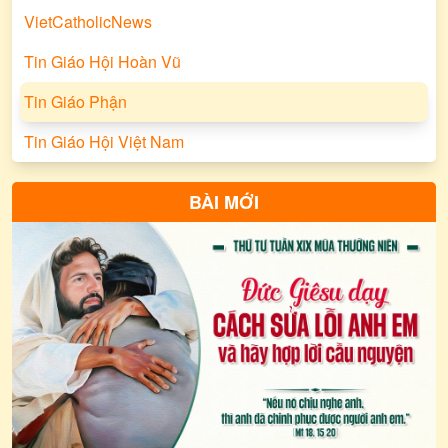
linh mục. Ngài 
VietCatholicNews
Chúa yêu thương
chúng ta hoàn h
Tin Giáo Hội Hoàn Vũ
Tình Yêu.
Tin Giáo Phận
Tin Giáo Hội Việt Nam
BÀI MỚI