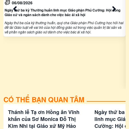
i
06/08/2026
Ngày thứ hai kỳ thường huấn linh mục Giáo phận Phú Cường: Giáo luật
2
về việc quản trị tài sản
2
Bước vào ngày thứ hai của kỳ thường huấn, quý cha Giáo phận Phú Cường
n
học hỏi ba đề tài Giáo luật về việc quản trị tài sản của Đức Giám mục giáo
q
phận, của hàng giáo sĩ và của linh mục chánh xứ.
CÓ THỂ BẠN QUAN TÂM
Thánh lễ Tạ ơn Hồng ân Vĩnh
Ngày thứ ba 
khấn của Sơ Monica Đỗ Thị
linh mục Giá
Kim Nhi tại Giáo xứ Mỹ Hảo
Cường: Hội đ