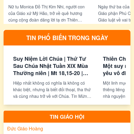
ngân sách dà
Nữ tu Monica Đỗ Thị Kim Nhi, người con
Ngày thứ ba của k
ái xã hội
của Giáo xứ Mỹ Hảo, trở về quê hương
Giáo phận Phú Cườ
cùng cộng đoàn dâng lời tạ ơn Thiên
Giáo luật về vai tr
Chúa nhân ngày hồng ân vĩnh khấn.
trong việc quản trị
ngân sách giáo xứ 
TIN PHỔ BIẾN TRONG NGÀY
xã hội.
Suy Niệm Lời Chúa | Thứ Tư
Thiên Chúa 
Sau Chúa Nhật Tuần XIX Mùa
Một suy niệ
Thường niên | Mt 18,15-20 |
yêu vô điều
Phút Cầu Nguyện
Hiệp nhất không có nghĩa là không có
Một linh mục ngư
khác biệt, nhưng là biết đối thoại, tha thứ
thiêng liêng sâu
và cùng nhau trở về với Chúa. Tin Mừng
nhà nguyện, cảm
hôm nay mời gọi chúng ta trở thành
kiện của Thiên 
những người kiến tạo hòa bình, để nơi
của Đức Giêsu t
đâu có yêu thương và hiệp thông, nơi đó
nghiệm này giúp
TIN GIÁO HỘI
có Chúa hiện diện.
thành và yêu th
Đức Giáo Hoàng
giai đoạn cuộc đ