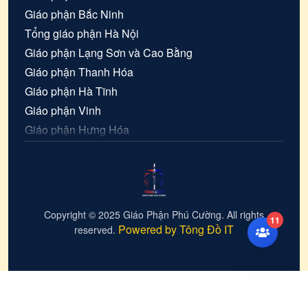
Giáo phận
Bắc Ninh
Tổng giáo phận
Hà Nội
Giáo phận
Lạng Sơn và Cao Bằng
Giáo phận
Thanh Hóa
Giáo phận
Hà Tĩnh
Giáo phận
Vinh
Giáo phận
Hưng Hóa
Giáo phận
Hải Phòng
Giáo tỉnh Sài Gòn
Giáo phận
Cần Thơ
Giáo phận
Xuân Lộc
Copyright © 2025 Giáo Phận Phú Cường. All rights
11
Powered by Tông Đồ IT
reserved.
Giáo phận
Bà Rịa
Giáo phận
Đà Lạt
Giáo phận
Vĩnh Long
Giáo phận
Mỹ Tho