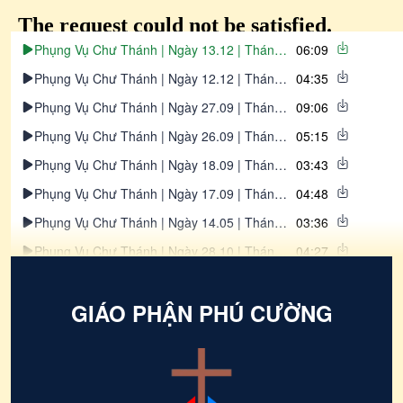
Phụng Vụ Chư Thánh | Ngày 13.12 | Thánh Lucia - Đồng Trinh Tử Đạo - (Thế kỷ IV)
06:09
Phụng Vụ Chư Thánh | Ngày 12.12 | Thánh Simon Phan Đắc Hòa - Trùm Họ & Lang Y (1787 - 1840)
04:35
Phụng Vụ Chư Thánh | Ngày 27.09 | Thánh Vinhsơn Phaolô - Linh Mục (1581 - 1660)
09:06
Phụng Vụ Chư Thánh | Ngày 26.09 | Thánh Cosma và Thánh Đamianô, tử đạo
05:15
Phụng Vụ Chư Thánh | Ngày 18.09 | Thánh ĐAMINH VŨ (PHAN) ĐỨC TRẠCH - Linh mục (1793 - 1840)
03:43
Phụng Vụ Chư Thánh | Ngày 17.09 | Thánh Emmanuel NGUYỄN VĂN TRIỆU - Linh mục (1756 - 1798)
04:48
Phụng Vụ Chư Thánh | Ngày 14.05 | Thánh MATTHIA Tông Đồ (Thế kỷ I)
03:36
Phụng Vụ Chư Thánh | Ngày 28.10 | Thánh Simon và Thánh Giuđa, Tông đồ - lễ kính
04:27
Phụng Vụ Chư Thánh | Ngày 24.10 | Thánh Giuse Lê Đăng Thị – Chưởng vệ (1825-1860)
04:25
GIÁO PHẬN PHÚ CƯỜNG
Phụng Vụ Chư Thánh | Ngày 24.10 | Thánh Antôn Maria Claret
06:38