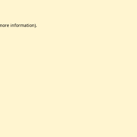
 more information)
.