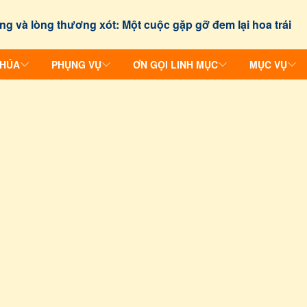
ng và lòng thương xót: Một cuộc gặp gỡ đem lại hoa trái
CHÚA
PHỤNG VỤ
ƠN GỌI LINH MỤC
MỤC VỤ