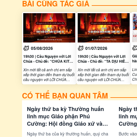
BÀI CÙNG TÁC GIẢ
05/08/2026
01/07/2026
Gi
19h30 | Cầu Nguyện với Lời
19h30 | Cầu Nguyện với Lời
hà
Chúa - Chủ đề: “CHÚA KITÔ
Chúa - Chủ đề: “TA DỊU HIỀN
Mụ
ĐỒNG HÀNH VỚI CHÚNG TA”
VÀ KHIÊM NHƯỜNG TRONG
Li
Xin mời tất cả anh chị em sắp
Xin mời tất cả anh chị em sắp
Gi
| 07.8.2026
LÒNG” | 03.7.2026
Cư
xếp thời gian đến tham dự buổi
xếp thời gian đến tham dự buổi
Ch
cầu nguyện với LỜI CHÚA
cầu nguyện với LỜI CHÚA
mụ
THEO HÌNH THỨC CĐ TAIZÉ.
THEO HÌNH THỨC CĐ TAIZÉ,
Th
Với chủ đề: “CHÚA KITÔ ĐỒNG
với chủ đề: “TA DỊU HIỀN VÀ
CÓ THỂ BẠN QUAN TÂM
tr
HÀNH VỚI CHÚNG TA” tại Cơ
KHIÊM NHƯỜNG TRONG
Gi
Sở Đào Tạo Ơn Gọi Linh Mục
LÒNG” tại Cơ Sở Đào Tạo Ơn
Giáo Phận Phú Cường, vào lúc
Gọi Linh Mục Giáo Phận Phú
Ngày thứ ba kỳ Thường huấn
Ngày t
19h30, thứ Sáu ngày
Cường, vào lúc 19h30, thứ Sáu
07/08/2026
ngày 03/07/2026.
linh mục Giáo phận Phú
linh m
Cường: Hội đồng Giáo xứ và
Cường:
ngân sách dành cho việc bác
trị tài 
Ngày thứ ba của kỳ thường huấn, quý cha
Bước vào