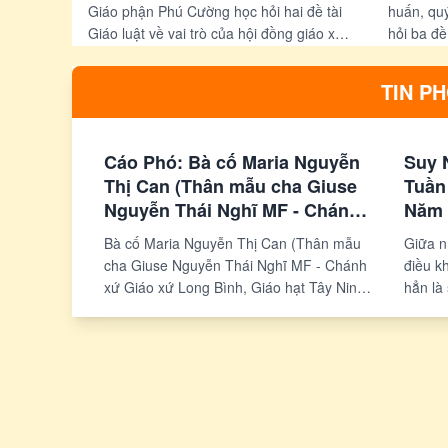
ái xã hội
Giáo phận Phú Cường học hỏi hai đề tài
huấn, qu
Giáo luật về vai trò của hội đồng giáo xứ
hỏi ba đề 
trong việc quản trị tài sản và về phần
sản của 
ngân sách giáo xứ dành cho việc bác ái
hàng giáo
TIN P
xã hội.
Cáo Phó: Bà cố Maria Nguyễn
Suy 
Thị Can (Thân mẫu cha Giuse
Tuần
Nguyễn Thái Nghĩ MF - Chánh
Năm 
xứ Giáo xứ Long Bình, Giáo
Alfo
Bà cố Maria Nguyễn Thị Can (Thân mẫu
Giữa n
hạt Tây Ninh, Giáo phận Phú
Gp P
cha Giuse Nguyễn Thái Nghĩ MF - Chánh
điều k
Cường)
xứ Giáo xứ Long Bình, Giáo hạt Tây Ninh,
hẳn là
Giáo phận Phú Cường). Đã an nghỉ vào
đôi mắ
lúc 04h15 thứ bảy, ngày 08 tháng 08 năm
đưa ch
2026, hưởng thọ: 92 tuổi, Thánh lễ An
biển đ
táng: 09h thứ ba , ngày 11 tháng 08 năm
sâu xa
2026, tại nhà thờ Giáo xứ Tâm An, Giáo
kêu lê
hạt An Bình, Giáo phận Xuân Lộc
sẽ khô
chành 