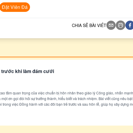
Đặt Viên Đá
CHIA SẺ BÀI VIẾT
 trước khi làm đám cưới
 cao tầm quan trọng của việc chuẩn bị hôn nhân theo giáo lý Công giáo, nhấn mạn
 một ơn gọi đòi hỏi sự trưởng thành, hiểu biết và trách nhiệm. Bài viết cũng nêu bật 
i trong việc Đồng hành với các đôi bạn trẻ trước và sau hôn lễ, giúp họ xây dựng m
ng và tràn đầy ân sủng.