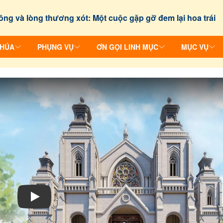
ông và lòng thương xót: Một cuộc gặp gỡ đem lại hoa trái
CHÚA
PHỤNG VỤ
ƠN GỌI LINH MỤC
MỤC VỤ
Play