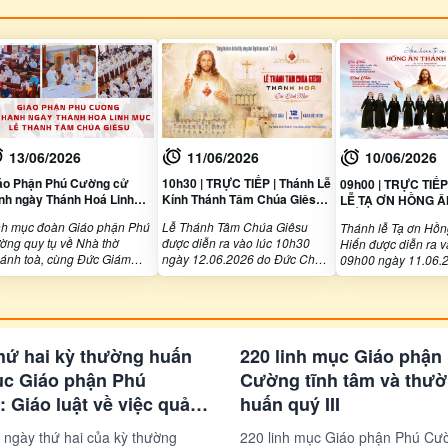
13/06/2026
11/06/2026
10/06/2026
áo Phận Phú Cường cử
10h30 | TRỰC TIẾP | Thánh Lễ
09h00 | TRỰC TIẾ
nh ngày Thánh Hoá Linh
Kính Thánh Tâm Chúa Giêsu |
LỄ TẠ ƠN HỒNG 
c – Lễ Thánh Tâm Chúa
Thánh Hoá Các Linh Mục |
HIẾN | HỘI DÒNG
nh mục đoàn Giáo phận Phú
Lễ Thánh Tâm Chúa Giêsu
Thánh lễ Tạ ơn Hồ
êsu
12.06.2026
MẸ
ờng quy tụ về Nhà thờ
được diễn ra vào lúc 10h30
Hiến được diễn ra v
ánh toà, cùng Đức Giám
ngày 12.06.2026 do Đức Cha
09h00 ngày 11.06.
c giáo phận cử hành ngày
Giuse Nguyễn Tấn Tước -
Đức Cha Giuse Ng
ánh hoá Linh mục trong lễ
Giám mục Giáo Phận Phú
Tước - Giám mục G
ọng kính Thánh Tâm Chúa
Cường chủ tế, tại nhà thờ
Phú Cường chủ tế, t
êsu.
Chánh Toà Giáo phận Phú
Chánh Toà Giáo ph
Cường.
Cường.
hứ hai kỳ thường huấn
220 linh mục Giáo phận
ục Giáo phận Phú
Cường tĩnh tâm và thư
 Giáo luật về việc quản
huấn quý III
sản
 ngày thứ hai của kỳ thường
220 linh mục Giáo phận Phú Cư