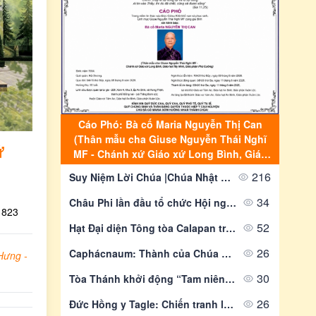
Cáo Phó: Bà cố Maria Nguyễn Thị Can
(Thân mẫu cha Giuse Nguyễn Thái Nghĩ
ứ
MF - Chánh xứ Giáo xứ Long Bình, Giáo
hạt Tây Ninh, Giáo phận Phú Cường)
216
Suy Niệm Lời Chúa |Chúa Nhật Tuần XIX Mùa Thường Niên - Năm A| Mt 14,22-33 | Lm Alfonso Nguyễn Quang Hiển-Gp Phú Cường
34
Châu Phi lần đầu tổ chức Hội nghị Giáo dục Công giáo cấp châu lục
823
52
Hạt Đại diện Tông tòa Calapan trở thành giáo phận sau gần 90 năm truyền giáo
26
Caphácnaum: Thành của Chúa Giêsu bên bờ hồ Galilê
Hưng -
30
Tòa Thánh khởi động “Tam niên Nghệ thuật” các Đại học Công giáo
26
Đức Hồng y Tagle: Chiến tranh làm biến dạng thế giới