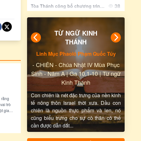
38
Tòa Thánh công bố chương trình tông du của Đức Thánh Cha tại Pháp
427
Suy Niệm Lời Chúa | Thứ Hai Sau Chúa Nhật Tuần XIX Mùa Thường niên - THÁNH LAURENSO, PHÓ TẾ, TỬ ĐẠO. Lễ kính | Ga 12,24-26 | Phút Cầu Nguyện
101
Giáo phận Mỹ Tho - Thông báo những video trên YouTube mạo danh Đức Giám mục Giáo phận Mỹ Tho
TỪ NGỮ KINH
THÁNH
Linh Mục Phaolô Phạm Quốc Túy
-
CHIÊN - Chúa Nhật IV Mùa Phục
Sinh - Năm A | Ga 10,1-10 | Từ ngữ
Kinh Thánh
Con chiên là nét đặc trưng của nền kinh
h rằng
tế nông thôn Israel thời xưa. Dầu con
vai trò
chiên là nguồn thực phẩm và len, nó
ột gia
cũng biểu trưng cho sự cô thân cô thế
cần được dẫn dắt...