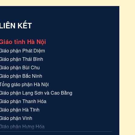
tiên, nhấn mạnh sứ mệnh mở rộng đức tin
và hỗ trợ người nghèo, đặc biệt là dân tộc
Mangyan.
LIÊN KẾT
Giáo tỉnh Hà Nội
Giáo phận
Phát Diệm
Giáo phận
Thái Bình
Giáo phận
Bùi Chu
Giáo phận
Bắc Ninh
Tổng giáo phận
Hà Nội
Giáo phận
Lạng Sơn và Cao Bằng
Giáo phận
Thanh Hóa
Giáo phận
Hà Tĩnh
Giáo phận
Vinh
Giáo phận
Hưng Hóa
Giáo phận
Hải Phòng