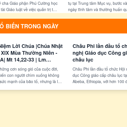
ý cha Giáo phận Phú Cường học
tụ tại Trung tâm Mục vụ, bước 
tài Giáo luật về việc quản trị tài
ngày tĩnh tâm và thường huấn quý
Đức Giám mục giáo phận, của
các đề tài Giáo luật về việc quản 
 sĩ và của linh mục chánh xứ.
trong Giáo hội.
HỔ BIẾN TRONG NGÀY
Niệm Lời Chúa |Chúa Nhật
Châu Phi lần đầu tổ c
 XIX Mùa Thường Niên -
nghị Giáo dục Công g
A| Mt 14,22-33 | Lm
châu lục
nso Nguyễn Quang Hiển-
hững cơn sóng gió của cuộc đời,
Châu Phi lần đầu tổ chức Hội 
hú Cường
hiến con người chìm xuống không
dục Công giáo cấp châu lục tạ
 sức mạnh của bão tố, nhưng là lúc
Abeba, Ethiopia, với hơn 100 đ
t rời khỏi Chúa. Tin Mừng hôm nay
tham dự. Hội nghị nhằm tăng
úng ta theo bước Phêrô trên mặt
tác và xác định định hướng ch
ể khám phá một điều giản dị mà
giáo dục Công giáo trên toàn l
: khi biết hướng mắt về Đức Kitô và
vấn đề như đào tạo giáo viên,
n “Lạy Thầy, xin cứu con!”, chúng ta
số, bảo vệ trẻ em và trách nh
ng đơn độc giữa những chòng
trường được thảo luận sâu rộn
của cuộc sống.