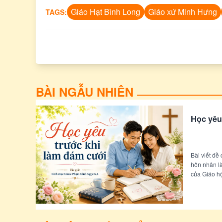
Giáo Hạt Bình Long
Giáo xứ Minh Hưng
TAGS:
BÀI NGẪU NHIÊN
Học yêu
Bài viết đề
hôn nhân là
của Giáo hộ
đình bền vữ